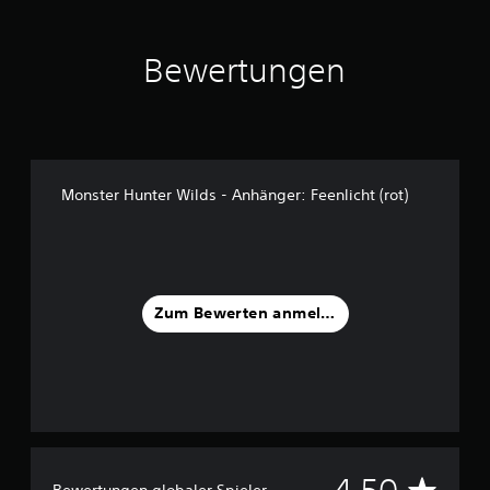
u
s
8
Bewertungen
8
B
e
w
e
r
Monster Hunter Wilds - Anhänger: Feenlicht (rot)
t
u
n
g
e
n
Zum Bewerten anmelden
D