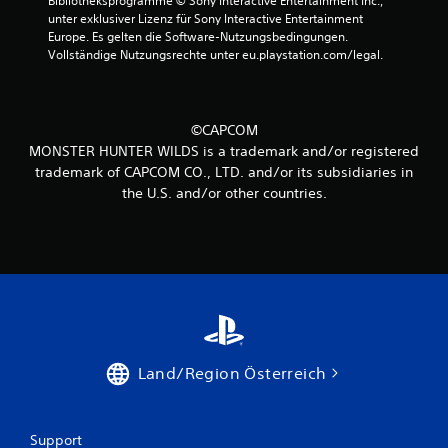
Bibliotheksprogramme © Sony Interactive Entertainment Inc., 
e
unter exklusiver Lizenz für Sony Interactive Entertainment 
Europe. Es gelten die Software-Nutzungsbedingungen. 
r
Vollständige Nutzungsrechte unter eu.playstation.com/legal.
n
e
©CAPCOM
MONSTER HUNTER WILDS is a trademark and/or registered
n
trademark of CAPCOM CO., LTD. and/or its subsidiaries in
the U.S. and/or other countries.
a
u
s
8
8
Land/Region Österreich
B
Support