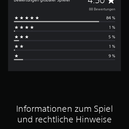
4.50
Bewertungen globaler Spieler
u
88 Bewertungen
84 %
r
1 %
c
5 %
h
1 %
s
9 %
c
h
n
i
t
Informationen zum Spiel
t
und rechtliche Hinweise
l