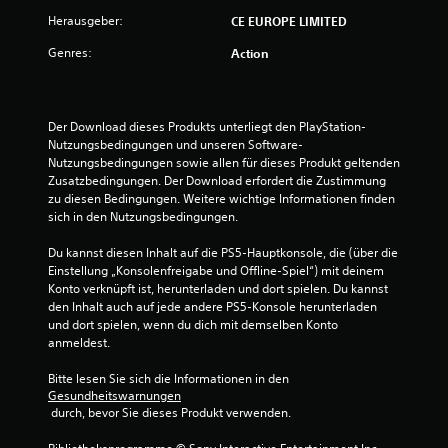
g
Herausgeber:
CE EUROPE LIMITED
Genres:
Action
:
4
Der Download dieses Produkts unterliegt den PlayStation-
.
Nutzungsbedingungen und unseren Software-
Nutzungsbedingungen sowie allen für dieses Produkt geltenden 
5
Zusatzbedingungen. Der Download erfordert die Zustimmung 
zu diesen Bedingungen. Weitere wichtige Informationen finden 
v
sich in den Nutzungsbedingungen.
o
Du kannst diesen Inhalt auf die PS5-Hauptkonsole, die (über die 
Einstellung „Konsolenfreigabe und Offline-Spiel“) mit deinem 
n
Konto verknüpft ist, herunterladen und dort spielen. Du kannst 
den Inhalt auch auf jede andere PS5-Konsole herunterladen 
5
und dort spielen, wenn du dich mit demselben Konto 
anmeldest.
Bitte lesen Sie sich die Informationen in den 
S
Gesundheitswarnungen
 durch, bevor Sie dieses Produkt verwenden.
t