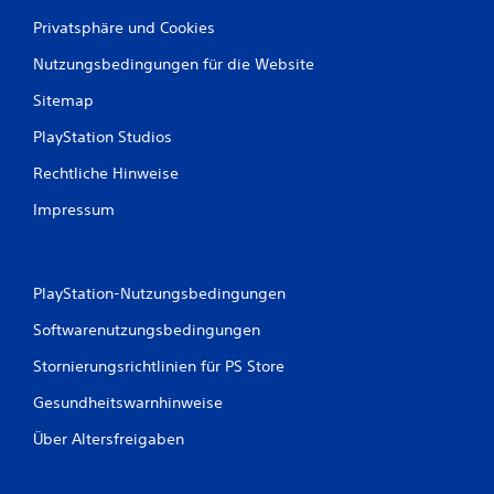
e
Privatsphäre und Cookies
w
Nutzungsbedingungen für die Website
e
Sitemap
r
PlayStation Studios
Rechtliche Hinweise
t
Impressum
u
n
PlayStation-Nutzungsbedingungen
g
Softwarenutzungsbedingungen
e
Stornierungsrichtlinien für PS Store
n
Gesundheitswarnhinweise
Über Altersfreigaben