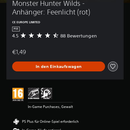
Monster Hunter Wilds - 
Anhänger: Feenlicht (rot)
CE EUROPE LIMITED
PS5
4.5
88 Bewertungen
D
u
r
€1,49
c
h
s
In den Einkaufswagen
c
h
n
i
t
t
l
i
In-Game Purchases, Gewalt
c
h
e
PS Plus für Online-Spiel erforderlich
B
e