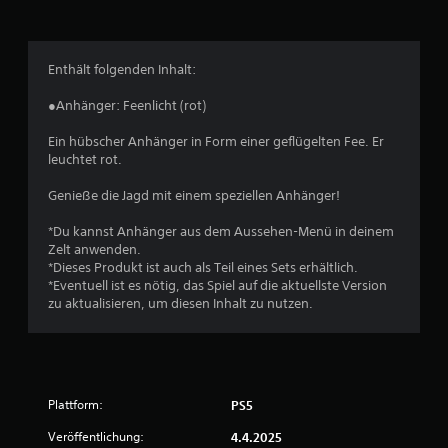
i
c
Enthält folgenden Inhalt:
h
●Anhänger: Feenlicht (rot)
e
Ein hübscher Anhänger in Form einer geflügelten Fee. Er
leuchtet rot.
B
Genieße die Jagd mit einem speziellen Anhänger!
e
*Du kannst Anhänger aus dem Aussehen-Menü in deinem
w
Zelt anwenden.
*Dieses Produkt ist auch als Teil eines Sets erhältlich.
e
*Eventuell ist es nötig, das Spiel auf die aktuellste Version
zu aktualisieren, um diesen Inhalt zu nutzen.
r
t
u
Plattform:
PS5
n
Veröffentlichung:
4.4.2025