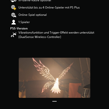
In-Game-Käufe optional
w
Unterstützt bis zu 4 Online-Spieler mit PS Plus
e
r
Online-Spiel optional
t
u
1 Spieler
n
PS5-Version
g
Vibrationsfunktion und Trigger-Effekt werden unterstützt
:
(DualSense Wireless-Controller)
4
.
5
v
o
n
5
S
t
e
r
n
e
n
a