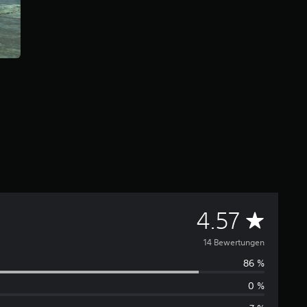
D
4.57
u
14 Bewertungen
86 %
r
0 %
c