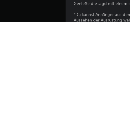
Genieße die Jagd mit einem 
*Du kannst Anhänger aus dem
Aussehen der Ausrüstung wähl
*Dieses Produkt ist auch als T
*Eventuell ist es nötig, das S
Plattform:
Veröffentlichung:
Herausgeber:
Genres: