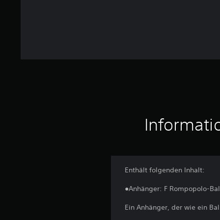
r
t
u
n
g
e
n
Informati
Enthält folgenden Inhalt:
●Anhänger: F Rompopolo-Bal
Ein Anhänger, der wie ein Ba