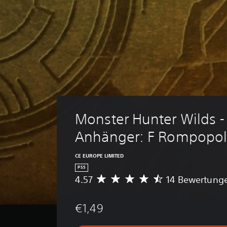
Monster Hunter Wilds -
Anhänger: F Rompopol
CE EUROPE LIMITED
PS5
4.57
14 Bewertung
D
u
r
€1,49
c
h