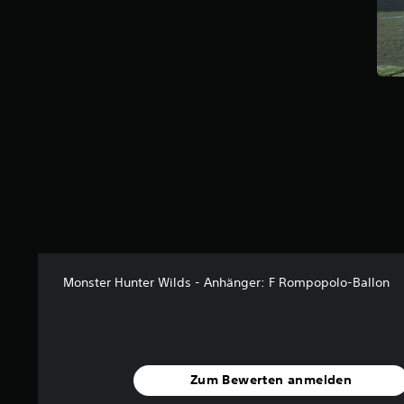
5
7
v
o
n
5
S
t
e
r
n
e
n
a
u
Monster Hunter Wilds - Anhänger: F Rompopolo-Ballon
s
1
4
B
e
Zum Bewerten anmelden
w
e