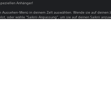
speziellen Anhänger!
 Aussehen-Menü in deinem Zelt auswählen. Wende sie auf deinen J
st, oder wähle "Saikrii-Anpassung", um sie auf deinen Saikrii anzu
eil eines Sets erhältlich.
piel auf die aktuellste Version zu aktualisieren, um diesen Inhalt zu n
Der Download dieses Produkts unterlieg
PS5
Nutzungsbedingungen und unseren So
sowie allen für dieses Produkt geltend
16.12.2025
Download erfordert die Zustimmung zu 
CE EUROPE LIMITED
wichtige Informationen finden sich in
Action
Du kannst diesen Inhalt auf die PS5-Hau
Einstellung „Konsolenfreigabe und Offli
verknüpft ist, herunterladen und dort sp
auf jede andere PS5-Konsole herunterla
dich mit demselben Konto anmeldest.
Bitte lesen Sie sich die Informationen i
Gesundheitswarnungen