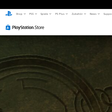
Shop
PS5
Spiele
PS Plus
Zubehör
News
Suppo