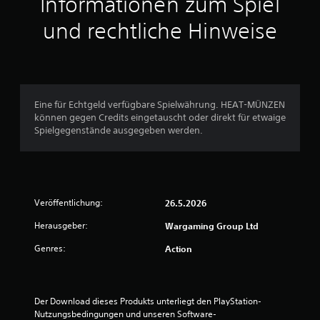
Informationen zum Spiel
u
und rechtliche Hinweise
n
g
e
Eine für Echtgeld verfügbare Spielwährung. HEAT-MÜNZEN
können gegen Credits eingetauscht oder direkt für etwaige
n
Spielgegenstände ausgegeben werden.
Veröffentlichung:
26.5.2026
Herausgeber:
Wargaming Group Ltd
Genres:
Action
Der Download dieses Produkts unterliegt den PlayStation-
Nutzungsbedingungen und unseren Software-