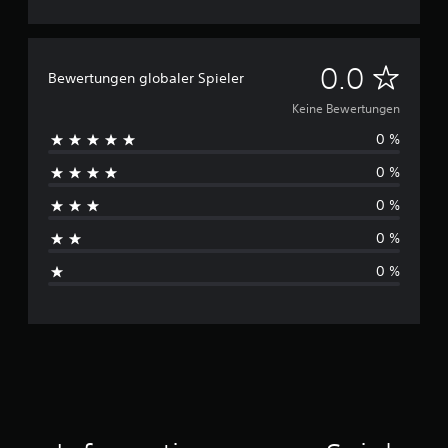
K
0.0
Bewertungen globaler Spieler
e
Keine Bewertungen
0 %
i
0 %
n
0 %
e
0 %
B
0 %
e
w
e
r
t