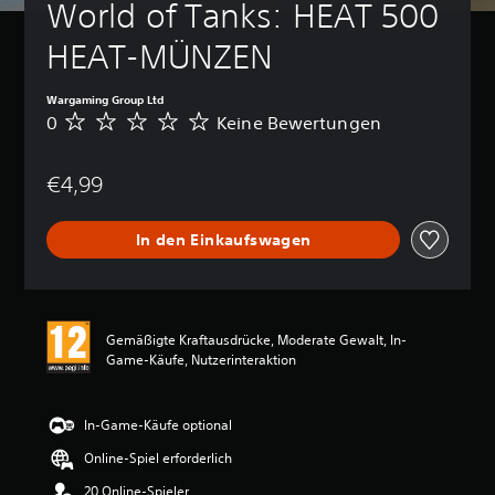
World of Tanks: HEAT 500 
HEAT-MÜNZEN
Wargaming Group Ltd
0
Keine Bewertungen
K
e
i
€4,99
n
e
B
In den Einkaufswagen
e
w
e
r
t
Gemäßigte Kraftausdrücke, Moderate Gewalt, In-
u
Game-Käufe, Nutzerinteraktion
n
g
e
n
In-Game-Käufe optional
Online-Spiel erforderlich
20 Online-Spieler