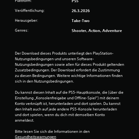
Plattform:
PS5
0
Veröffentlichung:
26.3.2026
0
Herausgeber:
Take-Two
Genres:
Shooter, Action, Adventure
B
e
Der Download dieses Produkts unterliegt den PlayStation-
Nutzungsbedingungen und unseren Software-
w
Nutzungsbedingungen sowie allen für dieses Produkt geltenden 
Zusatzbedingungen. Der Download erfordert die Zustimmung 
e
zu diesen Bedingungen. Weitere wichtige Informationen finden 
sich in den Nutzungsbedingungen.
r
Du kannst diesen Inhalt auf die PS5-Hauptkonsole, die (über die 
t
Einstellung „Konsolenfreigabe und Offline-Spiel“) mit deinem 
Konto verknüpft ist, herunterladen und dort spielen. Du kannst 
u
den Inhalt auch auf jede andere PS5-Konsole herunterladen 
und dort spielen, wenn du dich mit demselben Konto 
n
anmeldest.
g
Bitte lesen Sie sich die Informationen in den 
Gesundheitswarnungen