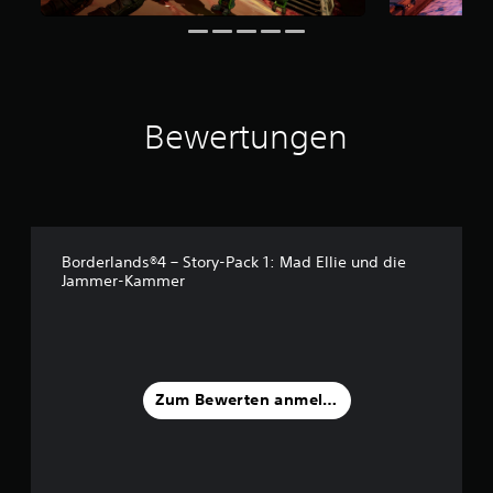
n
a
u
s
4
0
Bewertungen
0
B
e
w
e
r
Borderlands®4 – Story-Pack 1: Mad Ellie und die
t
Jammer-Kammer
u
n
g
e
n
Zum Bewerten anmelden