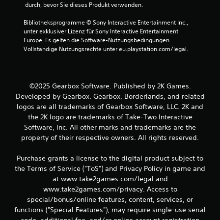
 durch, bevor Sie dieses Produkt verwenden.
e
Bibliotheksprogramme © Sony Interactive Entertainment Inc., 
n
unter exklusiver Lizenz für Sony Interactive Entertainment 
Europe. Es gelten die Software-Nutzungsbedingungen. 
Vollständige Nutzungsrechte unter eu.playstation.com/legal.
©2025 Gearbox Software. Published by 2K Games.
Developed by Gearbox. Gearbox, Borderlands, and related
logos are all trademarks of Gearbox Software, LLC. 2K and
the 2K logo are trademarks of Take-Two Interactive
Software, Inc. All other marks and trademarks are the
property of their respective owners. All rights reserved.
Purchase grants a license to the digital product subject to
the Terms of Service ("ToS") and Privacy Policy in game and
at www.take2games.com/legal and
www.take2games.com/privacy. Access to
special/bonus/online features, content, services, or
functions ("Special Features"), may require single-use serial
code, additional fee, and/or online account registration