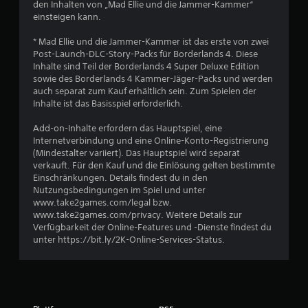
den Inhalten von „Mad Ellie und die Jammer-Kammer“
einsteigen kann.
S
* Mad Ellie und die Jammer-Kammer ist das erste von zwei
Post-Launch-DLC-Story-Packs für Borderlands 4. Diese
t
Inhalte sind Teil der Borderlands 4 Super Deluxe Edition
sowie des Borderlands 4 Kammer-Jäger-Packs und werden
e
auch separat zum Kauf erhältlich sein. Zum Spielen der
Inhalte ist das Basisspiel erforderlich.
r
Add-on-Inhalte erfordern das Hauptspiel, eine
n
Internetverbindung und eine Online-Konto-Registrierung
(Mindestalter variiert). Das Hauptspiel wird separat
e
verkauft. Für den Kauf und die Einlösung gelten bestimmte
Einschränkungen. Details findest du in den
Nutzungsbedingungen im Spiel und unter
n
www.take2games.com/legal bzw.
www.take2games.com/privacy. Weitere Details zur
a
Verfügbarkeit der Online-Features und -Dienste findest du
unter https://bit.ly/2K-Online-Services-Status.
u
s
4