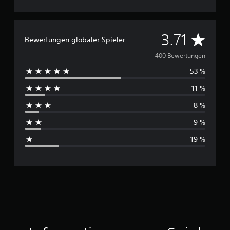
D
3.71
Bewertungen globaler Spieler
u
400 Bewertungen
53 %
r
11 %
c
8 %
h
9 %
s
19 %
c
h
n
i
t