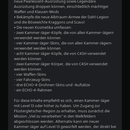
neue Pearlescent-Ausrüstung sowie Legendäre
u
Ausrüstung droppen können, einschließlich mächtiger
Waffen und Klassen-Mods
• Bekämpfe die neue Albtraum-Armee der Dahl-Legion
n
und die Bösewichte Kraggons und Scavs!
• Die neuen Kosmetika umfassen:
g
- zwei Kammer-Jäger-Köpfe, die von allen Kammer-Jägern
verwendet werden können
:
- vier Kammer-Jäger-Skins, die von allen Kammer-Jägern
verwendet werden können
3
- acht Kammer-Jäger-Köpfe, die von C4SH verwendet
werden können
.
- zwei Kammer-Jäger-Körper, die von C4SH verwendet
werden können
7
- vier Waffen-Skins
- vier Fahrzeug-Skins
1
- drei ECHO-4-Drohnen-Skins und -Aufsätze
- ein ECHO-4-Rahmen
v
Für diese Inhalte empfiehlt es sich, einen Kammer-Jäger
o
mit Level 13 oder höher zu haben. Um Zugang zur
Flüstergletscher-Region zu erhalten, muss zunächst die
n
Mission „Viel zu verarbeiten“ in den Welkfeldern
abgeschlossen werden. Alternativ kann ein neuer
5
Kammer-Jäger auf Level 13 gewürfelt werden, der direkt bei