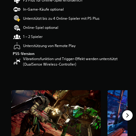
PS Plus für Online-Spiel erforderlich
B
e
In-Game-Käufe optional
w
Unterstützt bis zu 4 Online-Spieler mit PS Plus
e
r
Online-Spiel optional
t
u
1 – 2 Spieler
n
Unterstützung von Remote Play
g
:
PS5-Version
3
Vibrationsfunktion und Trigger-Effekt werden unterstützt
.
(DualSense Wireless-Controller)
7
1
v
o
n
5
S
t
e
r
n
e