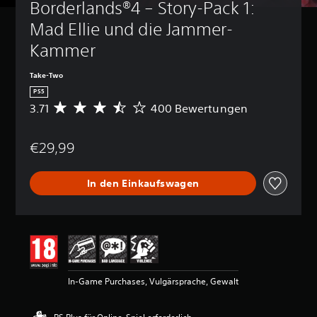
Borderlands®4 – Story-Pack 1: 
Mad Ellie und die Jammer-
Kammer
Take-Two
PS5
3.71
400 Bewertungen
D
u
r
€29,99
c
h
s
In den Einkaufswagen
c
h
n
i
t
t
l
i
In-Game Purchases, Vulgärsprache, Gewalt
c
h
e