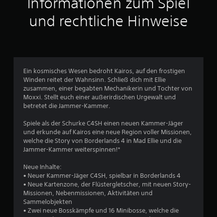
Informationen zum Spiel
t
und rechtliche Hinweise
l
i
c
Ein kosmisches Wesen bedroht Kairos, auf den frostigen
Winden reitet der Wahnsinn. Schließ dich mit Ellie
h
zusammen, einer begabten Mechanikerin und Tochter von
Moxxi. Stellt euch einer außerirdischen Urgewalt und
e
betretet die Jammer-Kammer.
B
Spiele als der Schurke C4SH einen neuen Kammer-Jäger
und erkunde auf Kairos eine neue Region voller Missionen,
e
welche die Story von Borderlands 4 in Mad Ellie und die
Jammer-Kammer weiterspinnen!*
w
Neue Inhalte:
e
• Neuer Kammer-Jäger C4SH, spielbar in Borderlands 4
• Neue Kartenzone, der Flüstergletscher, mit neuen Story-
r
Missionen, Nebenmissionen, Aktivitäten und
Sammelobjekten
t
• Zwei neue Bosskämpfe und 16 Minibosse, welche die