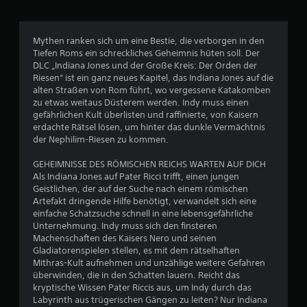
m
S
i
e
h
e
n
i
e
n
t
d
c
r
Mythen ranken sich um eine Bestie, die verborgen in den
t
l
h
d
Tiefen Roms ein schreckliches Geheimnis hüten soll. Der
e
i
ü
t
a
DLC „Indiana Jones und der Große Kreis: Der Orden der
c
b
e
s
Riesen“ ist ein ganz neues Kapitel, das Indiana Jones auf die
r
h
r
e
s
alten Straßen von Rom führt, wo vergessene Katakomben
k
z
e
r
zu etwas weitaus Düsterem werden. Indy muss einen
e
n
u
l
s
gefährlichen Kult überlisten und raffinierte, von Kaisern
i
l
b
i
erdachte Rätsel lösen, um hinter das dunkle Vermächtnis
t
e
e
e
der Nephilim-Riesen zu kommen.
c
d
s
S
h
e
n
e
i
GEHEIMNISSE DES RÖMISCHEN REICHS WARTEN AUF DICH
t
r
n
g
Als Indiana Jones auf Pater Ricci trifft, einen jungen
S
a
s
n
D
Geistlichen, der auf der Suche nach einem römischen
t
i
a
u
Artefakt dringende Hilfe benötigt, verwandelt sich eine
i
n
u
l
k
einfache Schatzsuche schnell in eine lebensgefährliche
c
d
k
a
Unternehmung. Indy muss sich den finsteren
k
.
s
o
n
Machenschaften des Kaisers Nero und seinen
s
m
n
Gladiatorenspielen stellen, es mit dem rätselhaften
.
m
s
5
Mithras-Kult aufnehmen und unzählige weitere Gefahren
T
t
t
überwinden, die in den Schatten lauern. Reicht das
a
.
d
8
A
kryptische Wissen Pater Riccis aus, um Indy durch das
f
i
Labyrinth aus trügerischen Gängen zu leiten? Nur Indiana
n
e