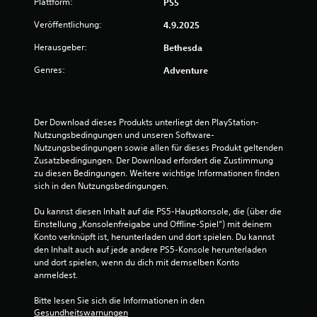
n
(
Plattform:
n
PS5
k
t
e
t
Veröffentlichung:
4.9.2025
e
r
i
d
w
Herausgeber:
Bethesda
v
e
e
i
s
Genres:
Adventure
i
e
S
t
p
r
e
i
e
r
e
n
Der Download dieses Produkts unterliegt den PlayStation-
t
l
Nutzungsbedingungen und unseren Software-
T
s
)
Nutzungsbedingungen sowie allen für dieses Produkt geltenden 
a
j
Zusatzbedingungen. Der Download erfordert die Zustimmung 
D
f
e
zu diesen Bedingungen. Weitere wichtige Informationen finden 
u
e
d
sich in den Nutzungsbedingungen.
k
l
e
a
n
r
Du kannst diesen Inhalt auf die PS5-Hauptkonsole, die (über die 
n
f
z
Einstellung „Konsolenfreigabe und Offline-Spiel“) mit deinem 
n
ü
e
Konto verknüpft ist, herunterladen und dort spielen. Du kannst 
s
r
i
den Inhalt auch auf jede andere PS5-Konsole herunterladen 
t
H
t
und dort spielen, wenn du dich mit demselben Konto 
d
ö
e
anmeldest.
i
r
i
e
g
n
Bitte lesen Sie sich die Informationen in den 
w
e
s
Gesundheitswarnungen
a
s