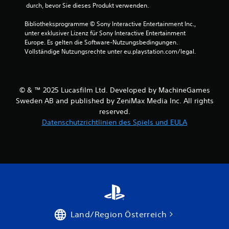
e
 durch, bevor Sie dieses Produkt verwenden.
a
c
h
g
h
e
Bibliotheksprogramme © Sony Interactive Entertainment Inc., 
e
ä
n
unter exklusiver Lizenz für Sony Interactive Entertainment 
r
d
.
Europe. Es gelten die Software-Nutzungsbedingungen. 
e
i
Vollständige Nutzungsrechte unter eu.playstation.com/legal.
c
g
h
S
t
t
e
p
e
w
i
u
© & ™ 2025 Lucasfilm Ltd. Developed by MachineGames
e
e
n
Sweden AB and published by ZeniMax Media Inc. All rights
r
l
d
d
reserved.
a
s
e
Datenschutzrichtlinien des Spiels und EULA
n
e
n
l
n
i
k
e
n
r
i
e
e
i
t
c
n
u
h
e
n
t
r
g
e
W
s
B
e
Land/Region Österreich
ü
e
i
b
w