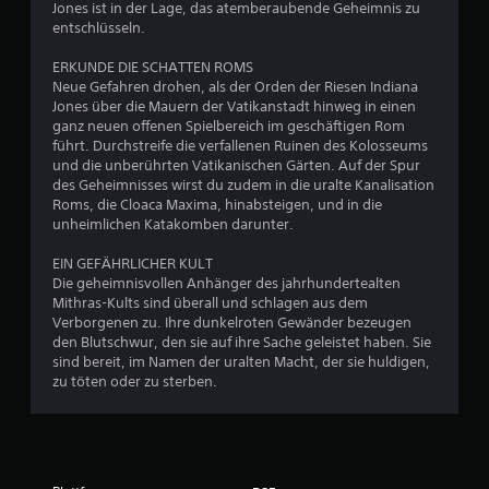
e
2
Jones ist in der Lage, das atemberaubende Geheimnis zu
p
l
B
entschlüsseln.
a
e
n
s
l
f
ERKUNDE DIE SCHATTEN ROMS
s
e
B
ü
Neue Gefahren drohen, als der Orden der Riesen Indiana
b
g
Jones über die Mauern der Vatikanstadt hinweg in einen
r
u
a
e
ganz neuen offenen Spielbereich im geschäftigen Rom
H
n
r
führt. Durchstreife die verfallenen Ruinen des Kolosseums
ö
g
e
und die unberührten Vatikanischen Gärten. Auf der Spur
w
r
e
des Geheimnisses wirst du zudem in die uralte Kanalisation
S
g
n
Roms, die Cloaca Maxima, hinabsteigen, und in die
e
t
e
d
unheimlichen Katakomben darunter.
i
e
s
r
c
r
c
EIN GEFÄHRLICHER KULT
k
S
h
Die geheimnisvollen Anhänger des jahrhundertealten
t
u
t
Mithras-Kults sind überall und schlagen aus dem
ä
e
m
Verborgenen zu. Ihre dunkelroten Gewänder bezeugen
d
u
u
k
den Blutschwur, den sie auf ihre Sache geleistet haben. Sie
i
e
e
sind bereit, im Namen der uralten Macht, der sie huldigen,
n
g
r
zu töten oder zu sterben.
h
t
e
r
g
e
l
u
e
d
n
e
m
e
g
e
a