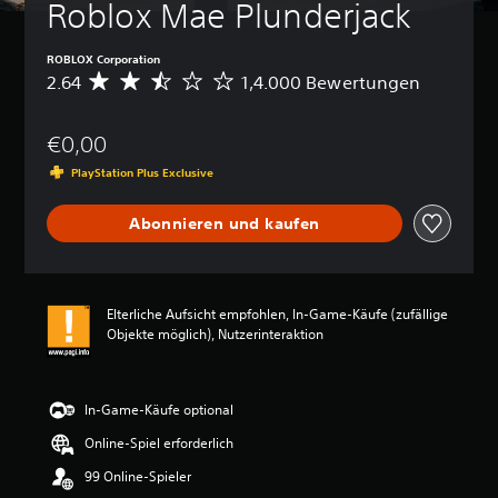
Roblox Mae Plunderjack
k
a
n
ROBLOX Corporation
n
2.64
1,4.000 Bewertungen
D
s
u
t
r
d
€0,00
c
i
h
e
PlayStation Plus Exclusive
s
L
c
a
Abonnieren und kaufen
h
u
n
t
i
s
t
t
t
ä
Elterliche Aufsicht empfohlen, In-Game-Käufe (zufällige
l
r
Objekte möglich), Nutzerinteraktion
i
k
c
e
h
n
e
In-Game-Käufe optional
e
B
i
Online-Spiel erforderlich
e
n
w
z
99 Online-Spieler
e
e