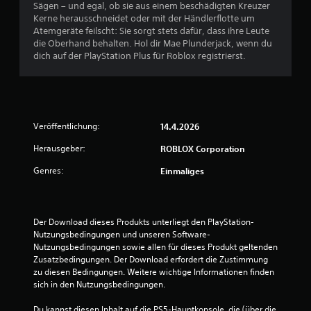
r
Sägen – und egal, ob sie aus einem beschädigten Kreuzer
Kerne herausschneidet oder mit der Händlerflotte um
t
Atemgeräte feilscht: Sie sorgt stets dafür, dass ihre Leute
die Oberhand behalten. Hol dir Mae Plunderjack, wenn du
u
dich auf der PlayStation Plus für Roblox registrierst.
n
g
Veröffentlichung:
14.4.2026
:
Herausgeber:
ROBLOX Corporation
2
Genres:
Einmaliges
.
6
Der Download dieses Produkts unterliegt den PlayStation-
4
Nutzungsbedingungen und unseren Software-
Nutzungsbedingungen sowie allen für dieses Produkt geltenden 
v
Zusatzbedingungen. Der Download erfordert die Zustimmung 
zu diesen Bedingungen. Weitere wichtige Informationen finden 
o
sich in den Nutzungsbedingungen.
Du kannst diesen Inhalt auf die PS5-Hauptkonsole, die (über die 