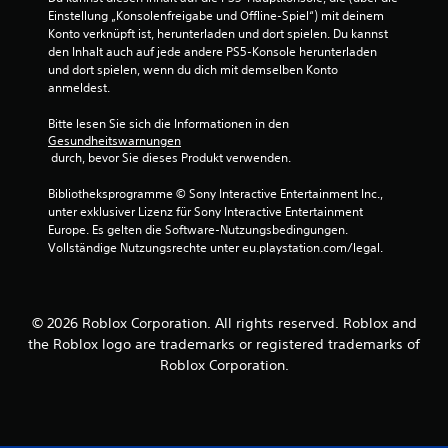
n
Einstellung „Konsolenfreigabe und Offline-Spiel“) mit deinem 
5
Konto verknüpft ist, herunterladen und dort spielen. Du kannst 
den Inhalt auch auf jede andere PS5-Konsole herunterladen 
und dort spielen, wenn du dich mit demselben Konto 
anmeldest.
S
Bitte lesen Sie sich die Informationen in den 
Gesundheitswarnungen
t
 durch, bevor Sie dieses Produkt verwenden.
e
Bibliotheksprogramme © Sony Interactive Entertainment Inc., 
unter exklusiver Lizenz für Sony Interactive Entertainment 
r
Europe. Es gelten die Software-Nutzungsbedingungen. 
Vollständige Nutzungsrechte unter eu.playstation.com/legal.
n
e
© 2026 Roblox Corporation. All rights reserved. Roblox and
n
the Roblox logo are trademarks or registered trademarks of
Roblox Corporation.
a
u