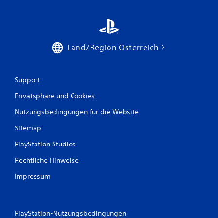
s
1
4
Land/Region Österreich
8
5
Support
Privatsphäre und Cookies
B
Nutzungsbedingungen für die Website
e
Sitemap
w
PlayStation Studios
e
Rechtliche Hinweise
Impressum
r
t
u
PlayStation-Nutzungsbedingungen