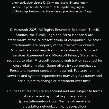
d
t
unter exklusiver Lizenz für Sony Interactive Entertainment 
i
a
u
d
Europe. Es gelten die Software-Nutzungsbedingungen. 
t
u
r
e
Vollständige Nutzungsrechte unter eu.playstation.com/legal.
d
s
c
s
e
g
h
S
r
a
C
p
S
b
o
i
t
© Microsoft 2025. All Rights Reserved. Microsoft, Turn10
e
n
e
i
Studios, the Turn10 logo and Forza Horizon 5 are
s
t
l
c
o
r
trademarks of the Microsoft group of companies. All other
s
k
e
o
i
trademarks are property of their respective owners.
s
i
l
n
Microsoft account registration, acceptance of Microsoft
.
n
l
s
Services Agreement and Microsoft Privacy Statement
s
e
g
required to play. Microsoft account registration required for
t
r
e
A
cross-platform play. Game offers in-app purchases.
e
v
s
n
l
i
Persistent internet connection required. Features, online
a
p
l
b
m
services and system requirements may vary by country and
a
e
r
t
are subject to change or retirement over time.
s
n
a
a
s
,
t
b
Online features require an account and are subject to terms
b
d
i
s
of service and applicable privacy policy
a
a
o
e
s
n
(playstationnetwork.com/terms-of-service &
r
n
s
k
k
e
playstationnetwork.com/privacy-policy).