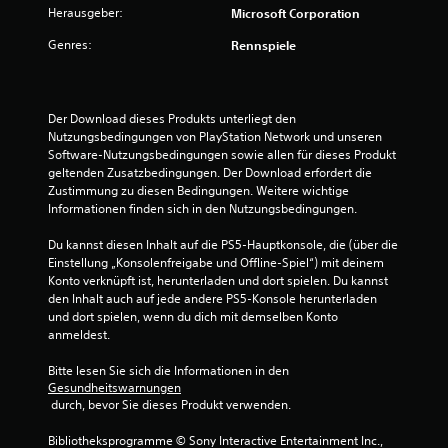
D
t
3
B
Herausgeber:
Microsoft Corporation
d
u
i
D
e
k
Genres:
o
Rennspiele
e
-
n
a
n
z
A
n
e
w
u
n
u
n
s
s
d
f
Der Download dieses Produkts unterliegt den 
e
ä
t
i
ü
Nutzungsbedingungen von PlayStation Network und unseren 
t
d
o
r
Software-Nutzungsbedingungen sowie allen für dieses Produkt 
r
z
i
d
geltenden Zusatzbedingungen. Der Download erfordert die 
D
l
e
i
Zustimmung zu diesen Bedingungen. Weitere wichtige 
u
i
t
G
e
Informationen finden sich in den Nutzungsbedingungen.
k
c
e
E
a
h
u
s
m
Du kannst diesen Inhalt auf die PS5-Hauptkonsole, die (über die 
n
o
c
p
Einstellung „Konsolenfreigabe und Offline-Spiel“) mit deinem 
n
p
h
n
f
Konto verknüpft ist, herunterladen und dort spielen. Du kannst 
s
t
w
i
den Inhalt auch auf jede andere PS5-Konsole herunterladen 
t
i
i
g
n
und dort spielen, wenn du dich mit demselben Konto 
d
s
n
d
anmeldest.
i
c
d
e
l
e
h
i
i
Bitte lesen Sie sich die Informationen in den 
A
o
g
n
c
Gesundheitswarnungen
u
d
k
 durch, bevor Sie dieses Produkt verwenden.
h
d
e
e
k
i
r
i
Bibliotheksprogramme © Sony Interactive Entertainment Inc., 
e
o