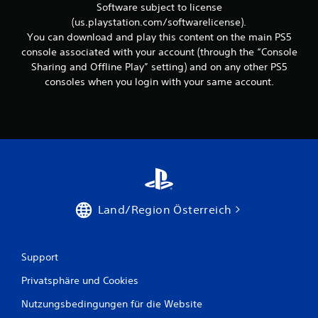
K
o
e
S
Software subject to license
l
m
n
t
(us.playstation.com/softwarelicense).
ä
m
.
i
You can download and play this content on the main PS5
n
u
c
console associated with your account (through the “Console
g
n
k
e
i
Sharing and Offline Play” setting) and on any other PS5
u
a
z
consoles when you login with your same account.
u
m
i
s
e
k
a
r
e
l
t
h
l
.
r
e
u
n
n
R
g
i
(
c
Land/Region Österreich
h
e
t
r
u
w
n
Support
e
g
i
Privatsphäre und Cookies
e
t
n
Nutzungsbedingungen für die Website
e
z