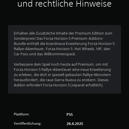
t
s
und rechtliche Hinweise
h
e
h
(
a
w
e
e
t
i
r
r
i
z
n
d
n
d
A
a
n
f
i
u
s
Erhalten alle Zusätzliche Inhalte der Premium Edition zum
a
d
g
s
e
Sonderpreis! Das Forza Horizon 5 Premium-Addons-
c
i
e
k
Bundle enthält die brandneue Erweiterung Forza Horizon 5
o
h
l
e
n
Rallye-Abenteuer, Forza Horizon 5: Hot Wheels, VIP, den
i
b
)
i
Car Pass und das Willkommenspack.
n
e
a
t
E
f
S
s
Verbessere dein Spiel noch heute auf Premium, um mit
(
o
i
u
g
Forza Horizon 5 Rallye-Abenteuer eine neue Erweiterung
e
r
g
i
zu erleben, die dich in speziell gebauten Rallye-Monstern
r
m
n
s
b
herausfordert, die raue Sierra Nueva zu erobern. Dieses
w
a
a
t
Addon erfordert Forza Horizon 5 (separat erhältlich).
t
e
l
8
e
i
k
i
i
o
o
t
n
3
n
m
e
i
e
m
r
g
1
n
t
Plattform:
PS5
e
t
w
.
O
)
Veröffentlichung:
e
28.4.2025
p
r