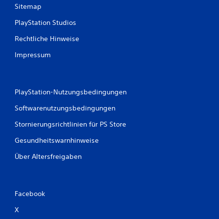
r
u
Sitemap
t
k
o
)
PlayStation Studios
m
D
m
Rechtliche Hinweise
u
e
k
n
Impressum
a
s
n
c
n
h
s
e
PlayStation-Nutzungsbedingungen
t
i
d
n
Softwarenutzungsbedingungen
i
e
e
Stornierungsrichtlinien für PS Store
n
w
.
a
Gesundheitswarnhinweise
a
g
Über Altersfreigaben
e
r
e
c
Facebook
h
t
X
e