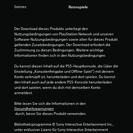
t
,
e
t
Genres:
e
o
Rennspiele
i
l
h
g
r
l
n
e
u
e
n
n
n
T
Der Download dieses Produkts unterliegt den 
K
g
a
Nutzungsbedingungen von PlayStation Network und unseren 
l
e
e
s
Software-Nutzungsbedingungen sowie allen für dieses Produkt 
ä
n
t
geltenden Zusatzbedingungen. Der Download erfordert die 
n
n
a
e
Zustimmung zu diesen Bedingungen. Weitere wichtige 
g
n
n
Informationen finden sich in den Nutzungsbedingungen.
e
a
z
g
a
u
e
Du kannst diesen Inhalt auf die PS5-Hauptkonsole, die (über die 
u
u
p
d
Einstellung „Konsolenfreigabe und Offline-Spiel“) mit deinem 
f
a
r
Konto verknüpft ist, herunterladen und dort spielen. Du kannst 
d
s
ü
s
den Inhalt auch auf jede andere PS5-Konsole herunterladen 
e
s
c
und dort spielen, wenn du dich mit demselben Konto 
n
e
k
4
anmeldest.
T
n
t
a
,
h
Bitte lesen Sie sich die Informationen in den 
2
f
a
a
Gesundheitswarnungen
e
 durch, bevor Sie dieses Produkt verwenden.
b
l
7
l
e
t
n
Bibliotheksprogramme © Sony Interactive Entertainment Inc., 
r
e
f
unter exklusiver Lizenz für Sony Interactive Entertainment 
z
n