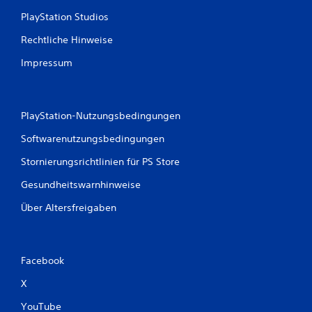
d
PlayStation Studios
e
n
Rechtliche Hinweise
m
ö
Impressum
g
l
i
c
PlayStation-Nutzungsbedingungen
h
e
Softwarenutzungsbedingungen
r
w
Stornierungsrichtlinien für PS Store
e
i
Gesundheitswarnhinweise
s
Über Altersfreigaben
e
n
i
c
h
Facebook
t
X
m
i
YouTube
t