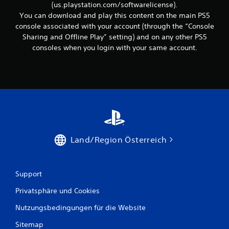
e
(us.playstation.com/softwarelicense).
e
b
I
You can download and play this content on the main PS5
e
n
console associated with your account (through the “Console
n
f
Sharing and Offline Play” setting) and on any other PS5
.
o
consoles when you login with your same account.
r
m
a
t
i
o
n
e
n
z
Land/Region Österreich
u
m
S
p
Support
i
e
Privatsphäre und Cookies
l
w
Nutzungsbedingungen für die Website
e
Sitemap
r