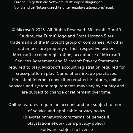
ü
Europe. Es gelten die Software-Nutzungsbedingungen. 
u
z
B
r
Vollständige Nutzungsrechte unter eu.playstation.com/legal.
s
u
H
ä
m
e
ö
t
ü
r
z
s
w
g
l
s
© Microsoft 2025. All Rights Reserved. Microsoft, Turn10
e
i
e
Studios, the Turn10 logo and Forza Horizon 5 are
e
s
c
n
trademarks of the Microsoft group of companies. All other
c
h
.
r
trademarks are property of their respective owners.
h
e
ä
Microsoft account registration, acceptance of Microsoft
r
t
d
Services Agreement and Microsoft Privacy Statement
T
i
e
required to play. Microsoft account registration required for
u
g
x
cross-platform play. Game offers in-app purchases.
t
t
Persistent internet connection required. Features, online
e
n
u
services and system requirements may vary by country and
w
n
i
g
are subject to change or retirement over time.
d
e
o
d
e
p
Online features require an account and are subject to terms
e
t
of service and applicable privacy policy
r
n
i
(playstationnetwork.com/terms-of-service &
g
s
playstationnetwork.com/privacy-policy).
e
c
g
Software subject to license
h