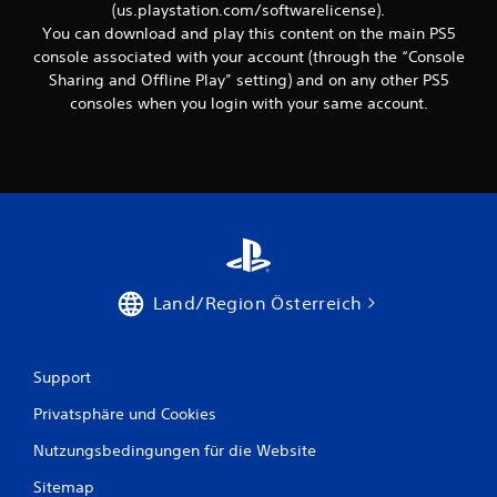
e
(us.playstation.com/softwarelicense).
e
b
I
You can download and play this content on the main PS5
e
n
console associated with your account (through the “Console
n
f
Sharing and Offline Play” setting) and on any other PS5
.
o
consoles when you login with your same account.
r
m
a
t
i
o
n
e
n
z
Land/Region Österreich
u
m
S
p
Support
i
e
Privatsphäre und Cookies
l
w
Nutzungsbedingungen für die Website
e
Sitemap
r