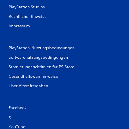
d
PlayStation Studios
e
n
Rechtliche Hinweise
m
ö
Impressum
g
l
i
c
PlayStation-Nutzungsbedingungen
h
e
Softwarenutzungsbedingungen
r
w
Stornierungsrichtlinien für PS Store
e
i
Gesundheitswarnhinweise
s
Über Altersfreigaben
e
n
i
c
h
Facebook
t
X
m
i
YouTube
t