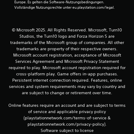
ü
Europe. Es gelten die Software-Nutzungsbedingungen. 
u
z
B
r
Vollständige Nutzungsrechte unter eu.playstation.com/legal.
s
u
H
ä
m
e
ö
t
ü
r
z
s
w
g
l
s
© Microsoft 2025. All Rights Reserved. Microsoft, Turn10
e
i
e
Studios, the Turn10 logo and Forza Horizon 5 are
e
s
c
n
trademarks of the Microsoft group of companies. All other
c
h
.
r
trademarks are property of their respective owners.
h
e
ä
Microsoft account registration, acceptance of Microsoft
r
t
d
Services Agreement and Microsoft Privacy Statement
T
i
e
required to play. Microsoft account registration required for
u
g
x
cross-platform play. Game offers in-app purchases.
t
t
Persistent internet connection required. Features, online
e
n
u
services and system requirements may vary by country and
w
n
i
g
are subject to change or retirement over time.
d
e
o
d
e
p
Online features require an account and are subject to terms
e
t
of service and applicable privacy policy
r
n
i
(playstationnetwork.com/terms-of-service &
g
s
playstationnetwork.com/privacy-policy).
e
c
g
Software subject to license
h