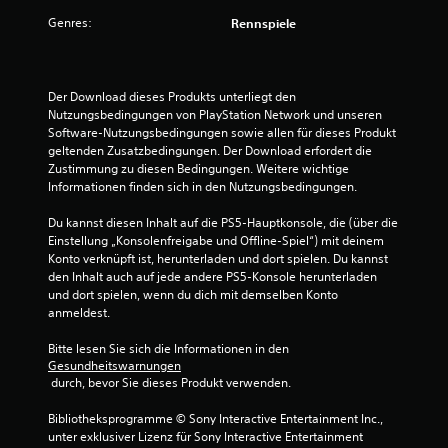
t
,
e
t
Genres:
e
o
Rennspiele
i
l
h
g
r
l
n
e
u
e
n
n
n
T
Der Download dieses Produkts unterliegt den 
K
g
a
Nutzungsbedingungen von PlayStation Network und unseren 
l
e
e
s
Software-Nutzungsbedingungen sowie allen für dieses Produkt 
ä
n
t
geltenden Zusatzbedingungen. Der Download erfordert die 
n
n
a
e
Zustimmung zu diesen Bedingungen. Weitere wichtige 
g
n
n
Informationen finden sich in den Nutzungsbedingungen.
e
a
z
g
a
u
e
Du kannst diesen Inhalt auf die PS5-Hauptkonsole, die (über die 
u
u
p
d
Einstellung „Konsolenfreigabe und Offline-Spiel“) mit deinem 
f
a
r
Konto verknüpft ist, herunterladen und dort spielen. Du kannst 
d
s
ü
s
den Inhalt auch auf jede andere PS5-Konsole herunterladen 
e
s
c
und dort spielen, wenn du dich mit demselben Konto 
n
e
k
3
anmeldest.
T
n
t
a
,
h
Bitte lesen Sie sich die Informationen in den 
0
f
a
a
Gesundheitswarnungen
e
 durch, bevor Sie dieses Produkt verwenden.
b
l
0
l
e
t
n
Bibliotheksprogramme © Sony Interactive Entertainment Inc., 
r
e
f
unter exklusiver Lizenz für Sony Interactive Entertainment 
z
n