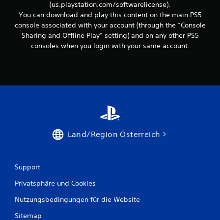
e
(us.playstation.com/softwarelicense).
e
b
I
You can download and play this content on the main PS5
e
n
console associated with your account (through the “Console
n
f
Sharing and Offline Play” setting) and on any other PS5
.
o
consoles when you login with your same account.
r
m
a
t
i
o
n
e
n
z
Land/Region Österreich
u
m
S
p
Support
i
e
Privatsphäre und Cookies
l
w
Nutzungsbedingungen für die Website
e
Sitemap
r