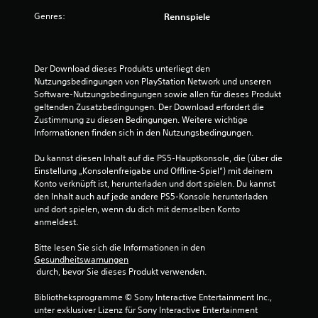
t
,
e
t
Genres:
e
o
Rennspiele
i
l
h
g
r
l
n
e
u
e
n
n
n
T
Der Download dieses Produkts unterliegt den 
K
g
a
Nutzungsbedingungen von PlayStation Network und unseren 
l
e
e
s
Software-Nutzungsbedingungen sowie allen für dieses Produkt 
ä
n
t
geltenden Zusatzbedingungen. Der Download erfordert die 
n
n
a
e
Zustimmung zu diesen Bedingungen. Weitere wichtige 
g
n
n
Informationen finden sich in den Nutzungsbedingungen.
e
a
z
g
a
u
e
Du kannst diesen Inhalt auf die PS5-Hauptkonsole, die (über die 
u
u
p
d
Einstellung „Konsolenfreigabe und Offline-Spiel“) mit deinem 
f
a
r
Konto verknüpft ist, herunterladen und dort spielen. Du kannst 
d
s
ü
s
den Inhalt auch auf jede andere PS5-Konsole herunterladen 
e
s
c
und dort spielen, wenn du dich mit demselben Konto 
n
e
k
3
anmeldest.
T
n
t
a
,
h
Bitte lesen Sie sich die Informationen in den 
9
f
a
a
Gesundheitswarnungen
e
 durch, bevor Sie dieses Produkt verwenden.
b
l
8
l
e
t
n
Bibliotheksprogramme © Sony Interactive Entertainment Inc., 
r
e
f
unter exklusiver Lizenz für Sony Interactive Entertainment 
z
n