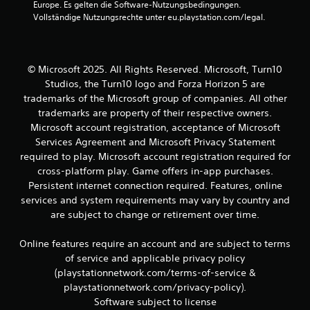
ü
Europe. Es gelten die Software-Nutzungsbedingungen. 
u
z
B
r
Vollständige Nutzungsrechte unter eu.playstation.com/legal.
s
u
H
ä
m
e
ö
t
ü
r
z
s
w
g
l
s
© Microsoft 2025. All Rights Reserved. Microsoft, Turn10
e
i
e
Studios, the Turn10 logo and Forza Horizon 5 are
e
s
c
n
trademarks of the Microsoft group of companies. All other
c
h
.
r
trademarks are property of their respective owners.
h
e
ä
Microsoft account registration, acceptance of Microsoft
r
t
d
Services Agreement and Microsoft Privacy Statement
T
i
e
required to play. Microsoft account registration required for
u
g
x
cross-platform play. Game offers in-app purchases.
t
t
Persistent internet connection required. Features, online
e
n
u
services and system requirements may vary by country and
w
n
i
g
are subject to change or retirement over time.
d
e
o
d
e
p
Online features require an account and are subject to terms
e
t
of service and applicable privacy policy
r
n
i
(playstationnetwork.com/terms-of-service &
g
s
playstationnetwork.com/privacy-policy).
e
c
g
Software subject to license
h