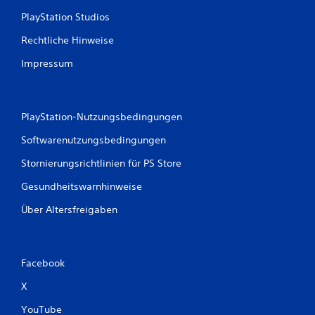
d
PlayStation Studios
e
n
Rechtliche Hinweise
m
ö
Impressum
g
l
i
c
PlayStation-Nutzungsbedingungen
h
e
Softwarenutzungsbedingungen
r
w
Stornierungsrichtlinien für PS Store
e
i
Gesundheitswarnhinweise
s
Über Altersfreigaben
e
n
i
c
h
Facebook
t
X
m
i
YouTube
t