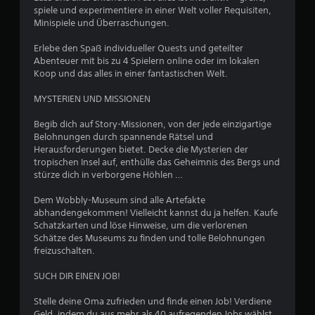
4
spiele und experimentiere in einer Welt voller Requisiten,
Minispiele und Überraschungen.
.
Erlebe den Spaß individueller Quests und geteilter
5
Abenteuer mit bis zu 4 Spielern online oder im lokalen
Koop und das alles in einer fantastischen Welt.
v
MYSTERIEN UND MISSIONEN
o
Begib dich auf Story-Missionen, von der jede einzigartige
n
Belohnungen durch spannende Rätsel und
Herausforderungen bietet. Decke die Mysterien der
5
tropischen Insel auf, enthülle das Geheimnis des Bergs und
stürze dich in verborgene Höhlen …
Dem Wobbly-Museum sind alle Artefakte
S
abhandengekommen! Vielleicht kannst du ja helfen. Kaufe
Schatzkarten und löse Hinweise, um die verlorenen
t
Schätze des Museums zu finden und tolle Belohnungen
freizuschalten.
e
SUCH DIR EINEN JOB!
r
Stelle deine Oma zufrieden und finde einen Job! Verdiene
Geld, indem du aus mehr als 40 aufregenden Jobs wählst.