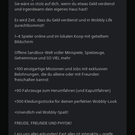
h
Sie wäre so stolz auf dich, wenn du etwas Geld verdienst
und irgendwann dein eigenes Haus hast!
e
Es wird Zeit, dass du Geld verdienst und in Wobbly Life
B
zurechtkommst!
e
1–4 Spieler online und im lokalen Koop mit geteiltem
Bildschirm
w
Offene Sandbox-Welt voller Minispiele, Spielzeuge,
e
Geheimnisse und SO VIEL mehr
r
+100 einzigartige Missionen und Jobs mit exklusiven
Belohnungen, die du alleine oder mit Freunden
t
freischalten kannst
u
+90 Fahrzeuge zum Herumfahren (und Kaputtfahren)
+500 Kleidungsstücke für deinen perfekten Wobbly-Look
n
+Unendlich viel Wobbly-Spaß!
g
FREUDE, FREUNDE UND PHYSIK!
:
Lass uns alles erkunden! Fast alles ist interaktiv – greife,