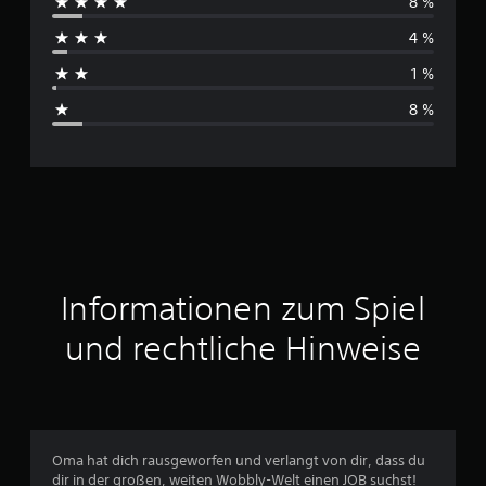
8 %
c
4 %
h
1 %
s
8 %
c
h
n
i
t
Informationen zum Spiel
t
und rechtliche Hinweise
l
i
c
Oma hat dich rausgeworfen und verlangt von dir, dass du
dir in der großen, weiten Wobbly-Welt einen JOB suchst!