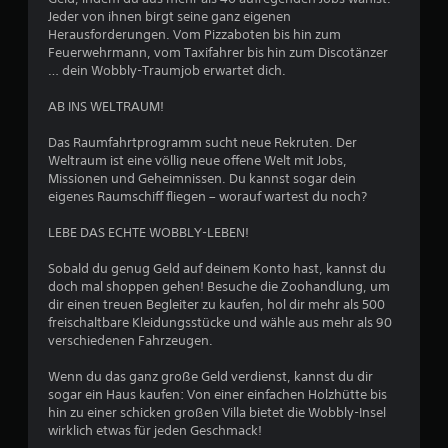
n
Jeder von ihnen birgt seine ganz eigenen
e
Herausforderungen. Vom Pizzaboten bis hin zum
Feuerwehrmann, vom Taxifahrer bis hin zum Discotänzer
n
… dein Wobbly-Traumjob erwartet dich.
AB INS WELTRAUM!
a
Das Raumfahrtprogramm sucht neue Rekruten. Der
u
Weltraum ist eine völlig neue offene Welt mit Jobs,
Missionen und Geheimnissen. Du kannst sogar dein
s
eigenes Raumschiff fliegen – worauf wartest du noch?
1
LEBE DAS ECHTE WOBBLY-LEBEN!
6
Sobald du genug Geld auf deinem Konto hast, kannst du
doch mal shoppen gehen! Besuche die Zoohandlung, um
9
dir einen treuen Begleiter zu kaufen, hol dir mehr als 500
freischaltbare Kleidungsstücke und wähle aus mehr als 90
3
verschiedenen Fahrzeugen.
8
Wenn du das ganz große Geld verdienst, kannst du dir
sogar ein Haus kaufen: Von einer einfachen Holzhütte bis
hin zu einer schicken großen Villa bietet die Wobbly-Insel
wirklich etwas für jeden Geschmack!