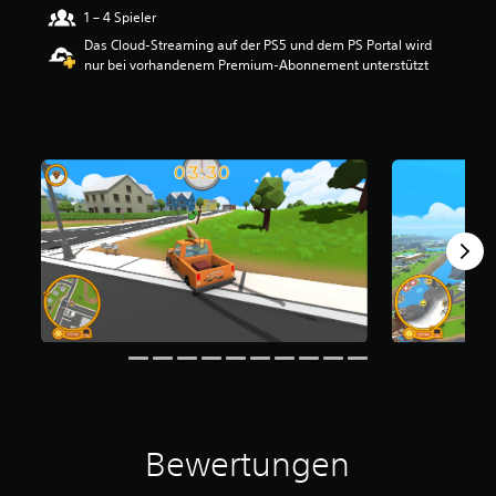
e
1 – 4 Spieler
r
Das Cloud-Streaming auf der PS5 und dem PS Portal wird
t
nur bei vorhandenem Premium-Abonnement unterstützt
u
n
g
:
4
.
5
v
o
n
5
S
t
e
r
n
e
n
a
Bewertungen
u
s