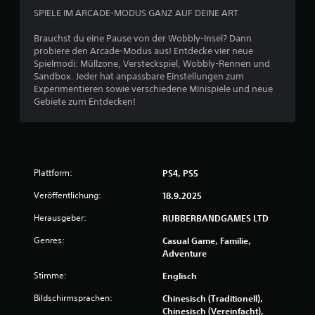
B
SPIELE IM ARCADE-MODUS GANZ AUF DEINE ART
e
Brauchst du eine Pause von der Wobbly-Insel? Dann
w
probiere den Arcade-Modus aus! Entdecke vier neue
Spielmodi: Müllzone, Versteckspiel, Wobbly-Rennen und
e
Sandbox. Jeder hat anpassbare Einstellungen zum
Experimentieren sowie verschiedene Minispiele und neue
r
Gebiete zum Entdecken!
t
u
Plattform:
PS4, PS5
n
Veröffentlichung:
18.9.2025
g
Herausgeber:
RUBBERBANDGAMES LTD
e
Genres:
Casual Game, Familie,
Adventure
n
Stimme:
Englisch
Bildschirmsprachen:
Chinesisch (Traditionell),
Chinesisch (Vereinfacht),