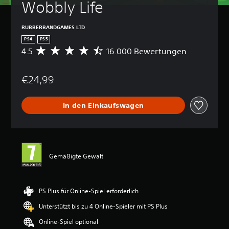
Wobbly Life
RUBBERBANDGAMES LTD
PS4
PS5
4.5
16.000 Bewertungen
D
u
r
€24,99
c
h
s
In den Einkaufswagen
c
h
n
i
t
t
Gemäßigte Gewalt
l
i
c
h
PS Plus für Online-Spiel erforderlich
e
Unterstützt bis zu 4 Online-Spieler mit PS Plus
B
e
Online-Spiel optional
w