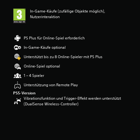
i
t
In-Game-Käufe (zufällige Objekte möglich),
t
Nutzerinteraktion
l
i
c
h
PS Plus für Online-Spiel erforderlich
e
B
In-Game-Käufe optional
e
Unterstützt bis zu 8 Online-Spieler mit PS Plus
w
e
Online-Spiel optional
r
t
1 – 4 Spieler
u
Unterstützung von Remote Play
n
g
PS5-Version
:
Vibrationsfunktion und Trigger-Effekt werden unterstützt
4
(DualSense Wireless-Controller)
.
6
7
v
o
n