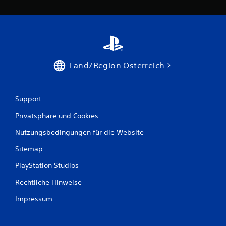
w
e
r
t
Land/Region Österreich
u
n
Support
Privatsphäre und Cookies
g
Nutzungsbedingungen für die Website
e
Sitemap
n
PlayStation Studios
Rechtliche Hinweise
Impressum