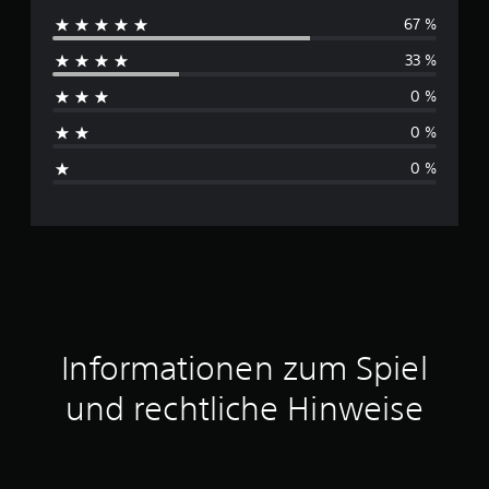
67 %
r
33 %
c
0 %
h
0 %
s
0 %
c
h
n
i
t
Informationen zum Spiel
t
und rechtliche Hinweise
l
i