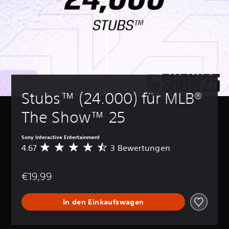
Stubs™ (24.000) für MLB® 
The Show™ 25
Sony Interactive Entertainment
4.67
3 Bewertungen
D
u
r
€19,99
c
h
s
In den Einkaufswagen
c
h
n