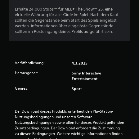
c
Erhalte 24.000 Stubs™ für MLB® The Show™ 25, eine
virtuelle Währung für alle Käufe im Spiel. Nach dem Kauf
h
sollten die Gegenstände beim Start des Spiels eingelöst
werden. Informationen über eingelöste Gegenstände
e
sollten im Posteingang deines Profils aufgeführt sein.
B
e
Veröffentlichung:
4.3.2025
w
Herausgeber:
Sony Interactive
e
Entertainment
r
Genres:
Sport
t
u
Der Download dieses Produkts unterliegt den PlayStation-
Nutzungsbedingungen und unseren Software-
n
Nutzungsbedingungen sowie allen für dieses Produkt geltenden 
Zusatzbedingungen. Der Download erfordert die Zustimmung 
g
zu diesen Bedingungen. Weitere wichtige Informationen finden 