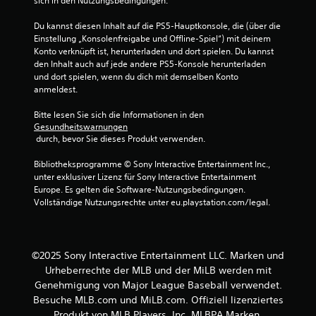
sich in den Nutzungsbedingungen.
:
Du kannst diesen Inhalt auf die PS5-Hauptkonsole, die (über die 
4
Einstellung „Konsolenfreigabe und Offline-Spiel“) mit deinem 
Konto verknüpft ist, herunterladen und dort spielen. Du kannst 
.
den Inhalt auch auf jede andere PS5-Konsole herunterladen 
und dort spielen, wenn du dich mit demselben Konto 
anmeldest.
6
Bitte lesen Sie sich die Informationen in den 
7
Gesundheitswarnungen
 durch, bevor Sie dieses Produkt verwenden.
v
Bibliotheksprogramme © Sony Interactive Entertainment Inc., 
o
unter exklusiver Lizenz für Sony Interactive Entertainment 
Europe. Es gelten die Software-Nutzungsbedingungen. 
n
Vollständige Nutzungsrechte unter eu.playstation.com/legal.
5
©2025 Sony Interactive Entertainment LLC. Marken und
Urheberrechte der MLB und der MiLB werden mit
S
Genehmigung von Major League Baseball verwendet.
t
Besuche MLB.com und MiLB.com. Offiziell lizenziertes
Produkt von MLB Players, Inc. MLBPA Marken,