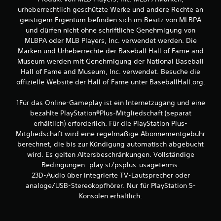
e
urheberrechtlich geschützte Werke und andere Rechte an
geistigem Eigentum befinden sich im Besitz von MLBPA
r
und dürfen nicht ohne schriftliche Genehmigung von
MLBPA oder MLB Players, Inc. verwendet werden. Die
n
Marken und Urheberrechte der Baseball Hall of Fame and
e
Museum werden mit Genehmigung der National Baseball
Hall of Fame and Museum, Inc. verwendet. Besuche die
n
offizielle Website der Hall of Fame unter BaseballHall.org.
a
1Für das Online-Gameplay ist ein Internetzugang und eine
bezahlte PlayStation®Plus-Mitgliedschaft (separat
u
erhältlich) erforderlich. Für die PlayStation Plus-
Mitgliedschaft wird eine regelmäßige Abonnementgebühr
s
berechnet, die bis zur Kündigung automatisch abgebucht
3
wird. Es gelten Altersbeschränkungen. Vollständige
Bedingungen: play.st/psplus-usageterms.
23D-Audio über integrierte TV-Lautsprecher oder
analoge/USB-Stereokopfhörer. Nur für PlayStation 5-
B
Konsolen erhältlich.
e