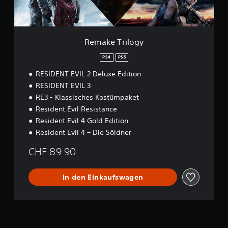
l
o
g
y
Remake Trilogy
PS4
PS5
RESIDENT EVIL 2 Deluxe Edition
RESIDENT EVIL 3
RE3 - Klassisches Kostümpaket
Resident Evil Resistance
Resident Evil 4 Gold Edition
Resident Evil 4 – Die Söldner
CHF 89.90
In den Einkaufswagen