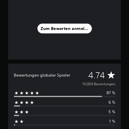
Zum Bewerten anmelden
D
4.74
Bewertungen globaler Spieler
u
152303 Bewertungen
87 %
r
6 %
c
5 %
h
1 %
s