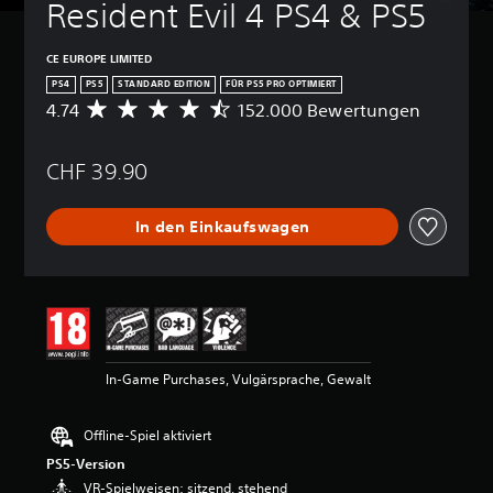
Resident Evil 4 PS4 & PS5
CE EUROPE LIMITED
PS4
PS5
STANDARD EDITION
FÜR PS5 PRO OPTIMIERT
4.74
152.000 Bewertungen
D
u
r
CHF 39.90
c
h
s
In den Einkaufswagen
c
h
n
i
t
t
l
i
In-Game Purchases, Vulgärsprache, Gewalt
c
h
e
Offline-Spiel aktiviert
B
PS5-Version
e
w
VR-Spielweisen: sitzend, stehend