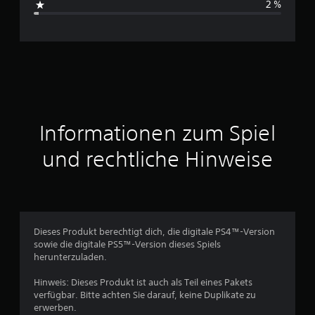
2 %
c
h
n
i
t
Informationen zum Spiel
t
und rechtliche Hinweise
l
i
c
Dieses Produkt berechtigt dich, die digitale PS4™-Version
sowie die digitale PS5™-Version dieses Spiels
h
herunterzuladen.
e
Hinweis: Dieses Produkt ist auch als Teil eines Pakets
verfügbar. Bitte achten Sie darauf, keine Duplikate zu
B
erwerben.