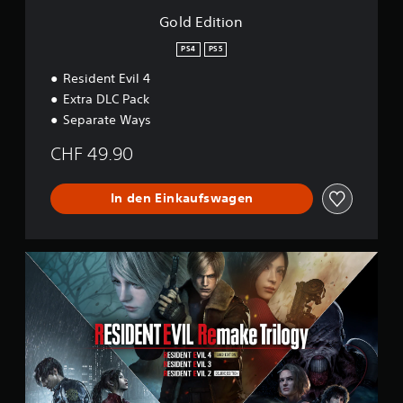
Gold Edition
PS4
PS5
Resident Evil 4
Extra DLC Pack
Separate Ways
CHF 49.90
In den Einkaufswagen
R
e
m
a
k
e
T
r
i