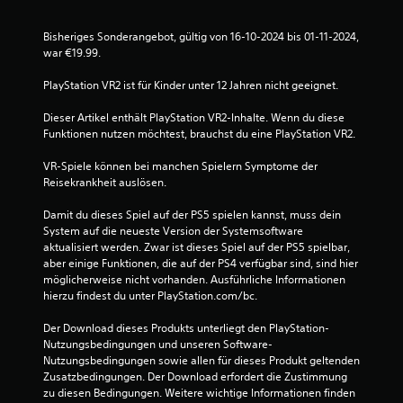
n
Bisheriges Sonderangebot, gültig von 16-10-2024 bis 01-11-2024, 
a
war €19.99.
u
PlayStation VR2 ist für Kinder unter 12 Jahren nicht geeignet.
s
Dieser Artikel enthält PlayStation VR2-Inhalte. Wenn du diese 
Funktionen nutzen möchtest, brauchst du eine PlayStation VR2.
1
VR-Spiele können bei manchen Spielern Symptome der 
5
Reisekrankheit auslösen.
2
Damit du dieses Spiel auf der PS5 spielen kannst, muss dein 
System auf die neueste Version der Systemsoftware 
3
aktualisiert werden. Zwar ist dieses Spiel auf der PS5 spielbar, 
aber einige Funktionen, die auf der PS4 verfügbar sind, sind hier 
0
möglicherweise nicht vorhanden. Ausführliche Informationen 
hierzu findest du unter PlayStation.com/bc.
3
Der Download dieses Produkts unterliegt den PlayStation-
Nutzungsbedingungen und unseren Software-
Nutzungsbedingungen sowie allen für dieses Produkt geltenden 
Zusatzbedingungen. Der Download erfordert die Zustimmung 
B
zu diesen Bedingungen. Weitere wichtige Informationen finden 