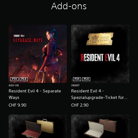
Add-ons
PS5
PS4
PS5
PS4
ADD-ON
OBJEKT
Resident Evil 4 - Separate
Resident Evil 4 -
Ways
Spezialupgrade-Ticket für
Waffen x1 (A)
CHF 9.90
CHF 2.90