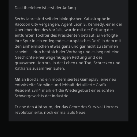
e
Das Überleben ist erst der Anfang.
w
Sechs Jahre sind seit der biologischen Katastrophe in
Raccoon City vergangen. Agent Leon S. Kennedy, einer der
e
Überlebenden des Vorfalls, wurde mit der Rettung der
entführten Tochter des Präsidenten betraut. Er verfolgte
r
ihre Spur in ein entlegendes europäisches Dorf, in dem mit
den Einheimischen etwas ganz und gar nicht zu stimmen
t
scheint ... Nun hebt sich der Vorhang und es beginnt eine
Geschichte einer wagemutigen Rettung und des
u
grausamen Horrors, in der Leben und Tod, Schrecken und
Katharsis zusammenlaufen.
n
Mit an Bord sind ein modernisiertes Gameplay, eine neu
entwickelte Storyline und lebhaft detaillierte Grafik.
g
Resident Evil 4 markiert die Wiedergeburt eines echten
Schwergewichts der Industrie.
:
Erlebe den Albtraum, der das Genre des Survival-Horrors
4
revolutionierte, noch einmal aufs Neue.
.
7