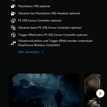
e
PlayStation VR2 optional
r
t
Vibration bei PlayStation VR2-Headset optional
u
n
PS VR2 Sense-Controller optional
g
Vibration beim PS VR2 Sense-Controller optional
:
4
Trigger-Effekt beim PS VR2 Sense-Controller optional
.
Vibrationsfunktion und Trigger-Effekt werden unterstützt
7
(DualSense Wireless-Controller)
4
v
Alle anzeigen
o
n
5
S
t
e
r
n
e
n
a
u