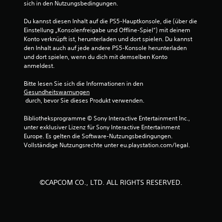
sich in den Nutzungsbedingungen.
e
Du kannst diesen Inhalt auf die PS5-Hauptkonsole, die (über die 
w
Einstellung „Konsolenfreigabe und Offline-Spiel“) mit deinem 
Konto verknüpft ist, herunterladen und dort spielen. Du kannst 
e
den Inhalt auch auf jede andere PS5-Konsole herunterladen 
und dort spielen, wenn du dich mit demselben Konto 
r
anmeldest.
t
Bitte lesen Sie sich die Informationen in den 
Gesundheitswarnungen
u
 durch, bevor Sie dieses Produkt verwenden.
n
Bibliotheksprogramme © Sony Interactive Entertainment Inc., 
unter exklusiver Lizenz für Sony Interactive Entertainment 
g
Europe. Es gelten die Software-Nutzungsbedingungen. 
Vollständige Nutzungsrechte unter eu.playstation.com/legal.
e
n
©CAPCOM CO., LTD. ALL RIGHTS RESERVED.