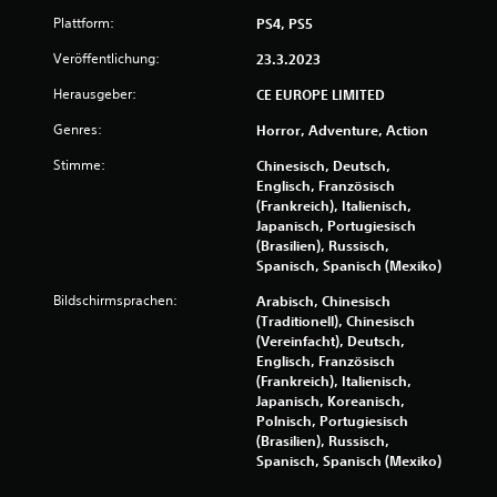
4
Plattform:
PS4, PS5
Veröffentlichung:
v
23.3.2023
Herausgeber:
CE EUROPE LIMITED
o
Genres:
Horror, Adventure, Action
n
Stimme:
Chinesisch, Deutsch,
5
Englisch, Französisch
(Frankreich), Italienisch,
Japanisch, Portugiesisch
(Brasilien), Russisch,
S
Spanisch, Spanisch (Mexiko)
Bildschirmsprachen:
Arabisch, Chinesisch
t
(Traditionell), Chinesisch
(Vereinfacht), Deutsch,
e
Englisch, Französisch
(Frankreich), Italienisch,
r
Japanisch, Koreanisch,
Polnisch, Portugiesisch
n
(Brasilien), Russisch,
Spanisch, Spanisch (Mexiko)
e