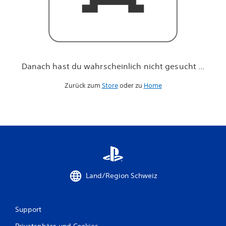
h
n
i
c
h
t
g
Danach hast du wahrscheinlich nicht gesucht ...
e
s
Zurück zum
Store
oder zu
Home
u
c
h
t
.
.
.
Land/Region Schweiz
Support
Privatsphäre und Cookies