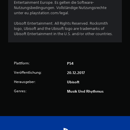
Entertainment Europe. Es gelten die Software-
.
Nutzungsbedingungen. Vollständige Nutzungsrechte
unter eu.playstation.com/legal.
5
Ubisoft Entertainment. All Rights Reserved. Rocksmith
v
logo, Ubisoft and the Ubisoft logo are trademarks of
Ubisoft Entertainment in the U.S. and/or other countries.
o
n
5
Plattform:
PS4
Veröffentlichung:
20.12.2017
S
Herausgeber:
Ubisoft
t
Genres:
Musik Und Rhythmus
e
r
n