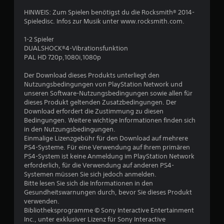
e
HINWEIS: Zum Spielen benötigst du die Rocksmith® 2014-
Spieledisc. Infos zur Musik unter www.rocksmith.com.
B
1-2 Spieler
e
DUALSHOCK®4-Vibrationsfunktion
PAL HD 720p,1080i,1080p
w
Der Download dieses Produkts unterliegt den
e
Nutzungsbedingungen von PlayStation Network und
unseren Software-Nutzungsbedingungen sowie allen für
r
dieses Produkt geltenden Zusatzbedingungen. Der
Download erfordert die Zustimmung zu diesen
t
Bedingungen. Weitere wichtige Informationen finden sich
in den Nutzungsbedingungen.
u
Einmalige Lizenzgebühr für den Download auf mehrere
PS4-Systeme. Für eine Verwendung auf Ihrem primären
PS4-System ist keine Anmeldung im PlayStation Network
n
erforderlich, für die Verwendung auf anderen PS4-
Systemen müssen Sie sich jedoch anmelden.
g
Bitte lesen Sie sich die Informationen in den
Gesundheitswarnungen durch, bevor Sie dieses Produkt
:
verwenden.
Bibliotheksprogramme © Sony Interactive Entertainment
4
Inc., unter exklusiver Lizenz für Sony Interactive