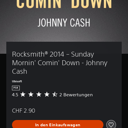
Rocksmith® 2014 – Sunday 
Mornin' Comin' Down - Johnny 
Cash
Ubisoft
PS4
4.5
2 Bewertungen
D
u
r
CHF 2.90
c
h
s
In den Einkaufswagen
c