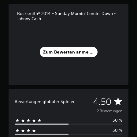
n
5
Rocksmith® 2014 – Sunday Mornin' Comin' Down -
Johnny Cash
S
t
e
r
n
e
Zum Bewerten anmelden
n
a
u
s
2
B
e
w
D
4.50
Bewertungen globaler Spieler
e
r
u
2 Bewertungen
t
u
50 %
r
n
50 %
g
c
e