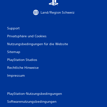
e
n
Land/Region Schweiz
a
Support
u
Privatsphäre und Cookies
s
Nutzungsbedingungen für die Website
2
Sitemap
PlayStation Studios
B
Rechtliche Hinweise
e
Impressum
w
e
PlayStation-Nutzungsbedingungen
r
Softwarenutzungsbedingungen