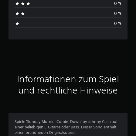
0 %
n
h
0 %
s
0 %
c
h
n
i
t
Informationen zum Spiel
t
und rechtliche Hinweise
l
i
c
Spiele 'Sunday Mornin' Comin' Down' by Johnny Cash auf
einer beliebigen E-Gitarre oder Bass. Dieser Song enthält
h
einen brandneuen Originalsound.