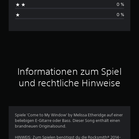
0 %
B
0 %
e
w
e
r
t
Informationen zum Spiel
u
und rechtliche Hinweise
n
g
e
Spiele 'Come to My Window' by Melissa Etheridge auf einer
beliebigen E-Gitarre oder Bass. Dieser Song enthält einen
n
brandneuen Originalsound.
HINWEIS: Zum Spielen benötigst du die Rocksmith® 2014-