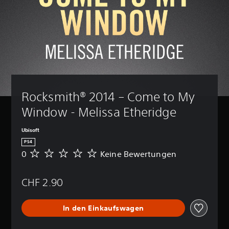
Rocksmith® 2014 – Come to My 
Window - Melissa Etheridge 
Ubisoft
PS4
0
Keine Bewertungen
K
e
i
CHF 2.90
n
e
B
In den Einkaufswagen
e
w
e