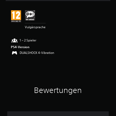
r
t
u
n
g
Vulgärsprache
e
n
1 – 2 Spieler
PS4-Version
DUALSHOCK 4-Vibration
Bewertungen