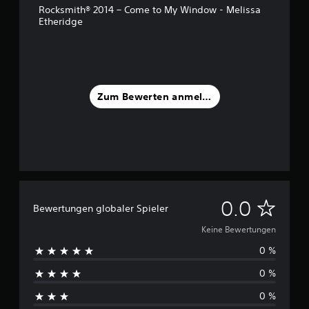
Rocksmith® 2014 – Come to My Window - Melissa
Etheridge
Zum Bewerten anmelden
K
0.0
Bewertungen globaler Spieler
e
Keine Bewertungen
0 %
i
0 %
n
0 %
e