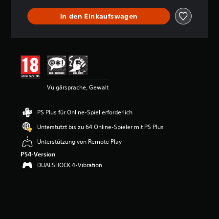
r
t
In den Einkaufswagen
u
n
g
e
n
Vulgärsprache, Gewalt
PS Plus für Online-Spiel erforderlich
Unterstützt bis zu 64 Online-Spieler mit PS Plus
Unterstützung von Remote Play
PS4-Version
DUALSHOCK 4-Vibration