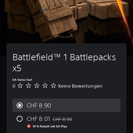
Battlefield™ 1 Battlepacks 
x5
EA Swiss Sarl
0
Keine Bewertungen
K
e
i
n
CHF 8.90
e
B
CHF 8.01
e
CHF 8.90
Preisnachlass gegenüber dem Originalpr
w
10 % Rabatt mit EA Play
e