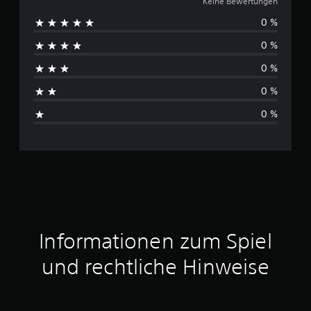
e
Keine Bewertungen
0 %
i
0 %
n
0 %
e
0 %
B
0 %
e
w
e
r
t
Informationen zum Spiel
u
und rechtliche Hinweise
n