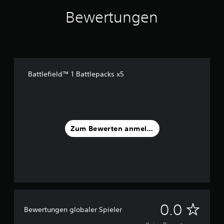
Bewertungen
Battlefield™ 1 Battlepacks x5
Zum Bewerten anmelden
K
0.0
Bewertungen globaler Spieler