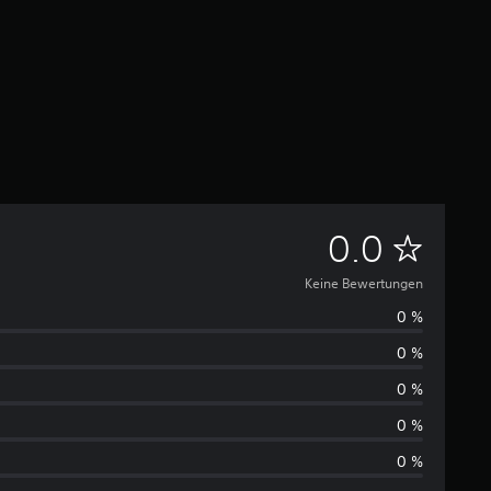
K
0.0
e
Keine Bewertungen
0 %
i
0 %
n
0 %
e
0 %
0 %
B