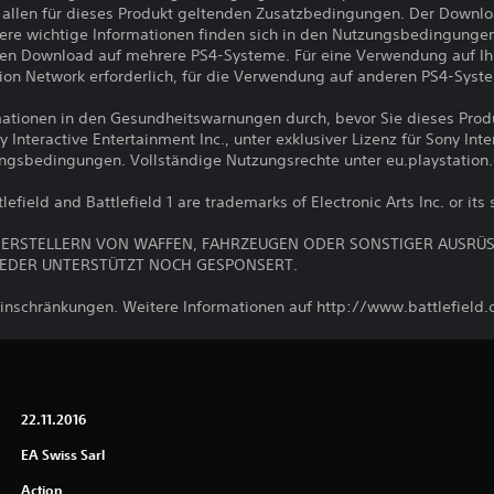
llen für dieses Produkt geltenden Zusatzbedingungen. Der Downlo
ere wichtige Informationen finden sich in den Nutzungsbedingunge
den Download auf mehrere PS4-Systeme. Für eine Verwendung auf I
ion Network erforderlich, für die Verwendung auf anderen PS4-Syst
ormationen in den Gesundheitswarnungen durch, bevor Sie dieses Pro
nteractive Entertainment Inc., unter exklusiver Lizenz für Sony Int
ungsbedingungen. Vollständige Nutzungsrechte unter eu.playstation
lefield and Battlefield 1 are trademarks of Electronic Arts Inc. or its 
IT HERSTELLERN VON WAFFEN, FAHRZEUGEN ODER SONSTIGER AUSR
EDER UNTERSTÜTZT NOCH GESPONSERT.
inschränkungen. Weitere Informationen auf http://www.battlefield
22.11.2016
EA Swiss Sarl
Action