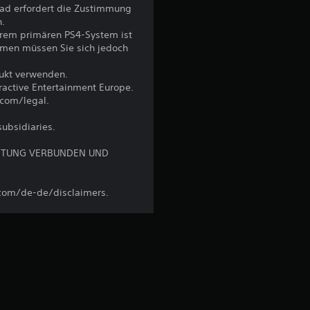
ad erfordert die Zustimmung
n.
hrem primären PS4-System ist
emen müssen Sie sich jedoch
dukt verwenden.
eractive Entertainment Europe.
.com/legal.
subsidiaries.
ÜSTUNG VERBUNDEN UND
.com/de-de/disclaimers.