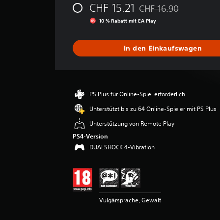
CHF 15.21
CHF 16.90
e
Preisnachlass gegenüber
w
10 % Rabatt mit EA Play
e
r
t
In den Einkaufswagen
u
n
g
e
n
PS Plus für Online-Spiel erforderlich
Unterstützt bis zu 64 Online-Spieler mit PS Plus
Unterstützung von Remote Play
PS4-Version
DUALSHOCK 4-Vibration
Vulgärsprache, Gewalt