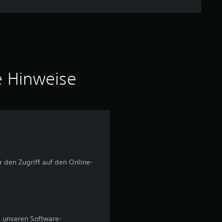
e
w
e
r
e Hinweise
t
u
n
g
ür den Zugriff auf den Online-
e
n
 unseren Software-