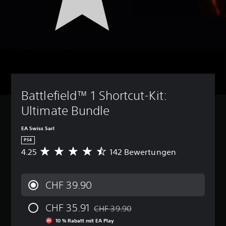
Battlefield™ 1 Shortcut-Kit: 
Ultimate Bundle
EA Swiss Sarl
PS4
4.25
142 Bewertungen
D
u
r
c
CHF 39.90
h
s
CHF 35.91
c
CHF 39.90
Preisnachlass gegenüber dem Originalp
h
10 % Rabatt mit EA Play
n