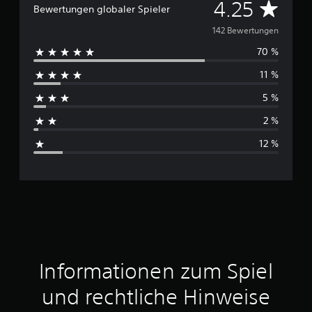
g
D
4.25
Bewertungen globaler Spieler
e
n
u
142 Bewertungen
70 %
r
11 %
c
5 %
h
2 %
s
12 %
c
h
n
i
t
Informationen zum Spiel
t
und rechtliche Hinweise