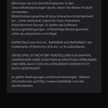
Bitte lesen Sie sich die Informationen in den
t
Gesundheitswarnungen durch, bevor Sie dieses Produkt
verwenden.
e
Bibliotheksprogramme © Sony Interactive Entertainment
Inc., unter exklusiver Lizenz für Sony Interactive
r
Entertainment Europe. Es gelten die Software-
Nutzungsbedingungen. Vollständige Nutzungsrechte
n
unter eu.playstation.com/legal.
e
©2016 Electronic Arts Inc. Battlefield and Battlefield 1 are
trademarks of Electronic Arts Inc. or its subsidiaries.
n
DIESES SPIEL IST NICHT MIT HERSTELLERN VON WAFFEN,
FAHRZEUGEN ODER SONSTIGER AUSRÜSTUNG VERBUNDEN
a
UND WIRD AUCH VON SOLCHEN WEDER UNTERSTÜTZT
NOCH GESPONSERT.
u
Es gelten Bedingungen und Einschränkungen. Weitere
s
Informationen auf http://www.battlefield.com/de-
de/disclaimers.
1
4
2