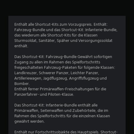
l
i
c
Enthält alle Shortcut-Kits zum Vorzugspreis. Enthält:
Fahrzeug-Bundle und das Shortcut-Kit: Infanterie-Bundle,
h
das wiederum alle Shortcut-Kits für die Klassen
Sturmsoldat, Sanitäter, Späher und Versorgungssoldat
e
enthält.
B
Das Shortcut-Kit: Fahrzeug-Bundle Gewährt sofortigen
Zugang zu allen im Rahmen des Spielfortschritts
e
freigeschalteten Fahrzeug-Paketen für folgende Klassen:
Landkreuzer, Schwerer Panzer, Leichter Panzer,
w
Artilleriewagen, Jagdflugzeug, Angriffsflugzeug und
Bomber.
e
Enthält ferner Primärwaffen-Freischaltungen für die
Panzerfahrer- und Piloten-Klasse.
r
Das Shortcut-Kit: Infanterie-Bundle enthält alle
t
Primärwaffen, Seitenwaffen und Zubehörteile, die im
Rahmen des Spielfortschritts für die einzelnen Klassen
u
gewährt werden.
Enthält nur Fortschrittsobjekte des Hauptspiels. Shortcut-