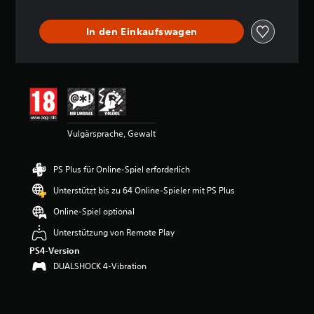
i
t
In den Einkaufswagen
t
l
i
c
h
e
B
e
Vulgärsprache, Gewalt
w
e
r
PS Plus für Online-Spiel erforderlich
t
u
Unterstützt bis zu 64 Online-Spieler mit PS Plus
n
Online-Spiel optional
g
:
Unterstützung von Remote Play
4
PS4-Version
.
2
DUALSHOCK 4-Vibration
5
v
o
n