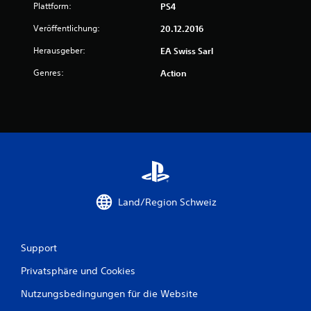
Plattform:
PS4
Veröffentlichung:
20.12.2016
B
Herausgeber:
EA Swiss Sarl
e
Genres:
Action
w
e
r
t
u
Land/Region Schweiz
n
g
Support
Privatsphäre und Cookies
e
Nutzungsbedingungen für die Website
n