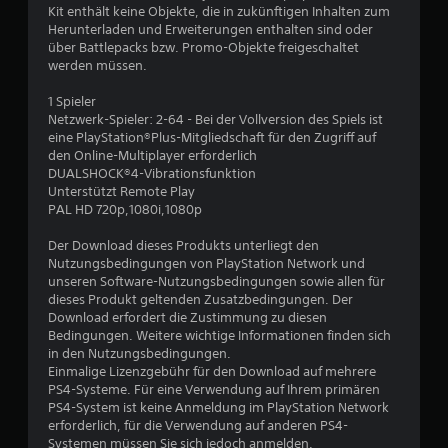
n
Kit enthält keine Objekte, die in zukünftigen Inhalten zum
Herunterladen und Erweiterungen enthalten sind oder
g
über Battlepacks bzw. Promo-Objekte freigeschaltet
werden müssen.
:
1 Spieler
4
Netzwerk-Spieler: 2-64 - Bei der Vollversion des Spiels ist
eine PlayStation®Plus-Mitgliedschaft für den Zugriff auf
.
den Online-Multiplayer erforderlich
DUALSHOCK®4-Vibrationsfunktion
2
Unterstützt Remote Play
PAL HD 720p,1080i,1080p
5
Der Download dieses Produkts unterliegt den
v
Nutzungsbedingungen von PlayStation Network und
unseren Software-Nutzungsbedingungen sowie allen für
o
dieses Produkt geltenden Zusatzbedingungen. Der
Download erfordert die Zustimmung zu diesen
n
Bedingungen. Weitere wichtige Informationen finden sich
in den Nutzungsbedingungen.
5
Einmalige Lizenzgebühr für den Download auf mehrere
PS4-Systeme. Für eine Verwendung auf Ihrem primären
PS4-System ist keine Anmeldung im PlayStation Network
erforderlich, für die Verwendung auf anderen PS4-
S
Systemen müssen Sie sich jedoch anmelden.