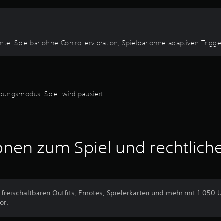
, Spielbar ohne Controllervibration, Spielbar ohne adaptiven Trigger
Übungsmodus, Spiel wird pausiert
onen zum Spiel und rechtlich
reischaltbaren Outfits, Emotes, Spielerkarten und mehr mit 1.050
or.