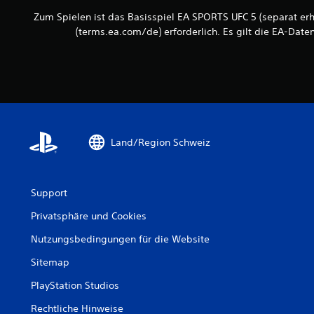
e
n
f
s
Zum Spielen ist das Basisspiel EA SPORTS UFC 5 (separat erh
.
ü
o
(terms.ea.com/de) erforderlich. Es gilt die EA-Dat
r
e
S
d
i
a
p
n
s
s
i
G
t
e
a
e
l
m
l
b
e
l
Land/Region Schweiz
a
p
e
l
r
n
a
,
o
y
d
h
Support
j
a
n
e
s
Privatsphäre und Cookies
e
d
s
C
e
Nutzungsbedingungen für die Website
a
r
o
u
Sitemap
z
n
s
e
j
t
PlayStation Studios
i
e
r
t
d
Rechtliche Hinweise