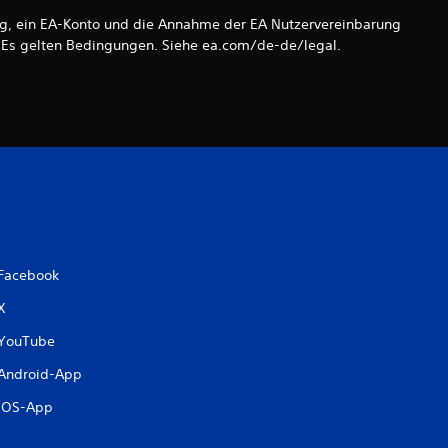
dung, ein EA-Konto und die Annahme der EA Nutzervereinbarung
e
l: Es gelten Bedingungen. Siehe ea.com/de-de/legal.
r
n
e
n
a
Facebook
u
X
s
YouTube
2
Android-App
iOS-App