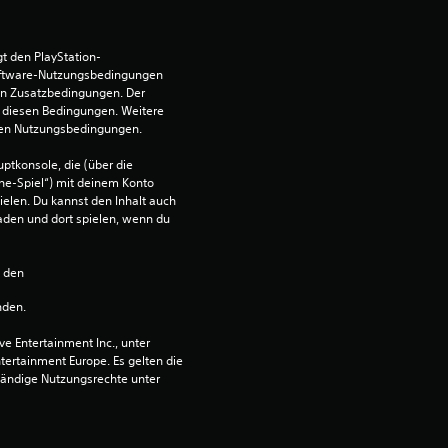
:
3
t den PlayStation-
ftware-Nutzungsbedingungen 
en Zusatzbedingungen. Der 
.
diesen Bedingungen. Weitere 
 den Nutzungsbedingungen.
5
ptkonsole, die (über die 
v
ne-Spiel“) mit deinem Konto 
ielen. Du kannst den Inhalt auch 
den und dort spielen, wenn du 
o
n
n den 
nden.
5
 Entertainment Inc., unter 
ntertainment Europe. Es gelten die 
ändige Nutzungsrechte unter 
S
t