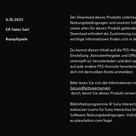
Der Download dieses Produkts unterlieg
6.10.2023
Nutzungsbedingungen und unseren So
sowie allen für dieses Produkt geltend
EA Swiss Sarl
Download erfordert die Zustimmung zu 
Kampfspiele
wichtige Informationen finden sich in
Du kannst diesen Inhalt auf die PS5-Hau
Einstellung „Konsolenfreigabe und Offli
verknüpft ist, herunterladen und dort sp
auf jede andere PS5-Konsole herunterla
dich mit demselben Konto anmeldest.
Bitte lesen Sie sich die Informationen i
Gesundheitswarnungen
 durch, bevor Sie dieses Produkt verwe
Bibliotheksprogramme © Sony Interactive
exklusiver Lizenz für Sony Interactive E
Software-Nutzungsbedingungen. Vollst
eu.playstation.com/legal.