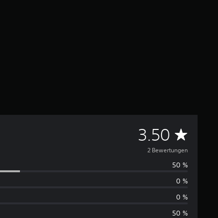
D
3.50
u
2 Bewertungen
50 %
r
0 %
c
0 %
h
50 %