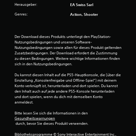
u
t
s
r
n
Herausgeber:
e
EA Swiss Sarl
(
a
t
s
n
n
e
t
Genres:
e
Action, Shooter
s
z
i
z
r
t
4
u
n
,
.
A
k
f
S
0
u
o
ä
a
Der Download dieses Produkts unterliegt den PlayStation-
d
m
t
Nutzungsbedingungen und unseren Software-
c
i
m
z
Nutzungsbedingungen sowie allen für dieses Produkt geltenden 
o
e
h
e
Zusatzbedingungen. Der Download erfordert die Zustimmung 
i
n
B
)
o
zu diesen Bedingungen. Weitere wichtige Informationen finden 
n
s
E
d
sich in den Nutzungsbedingungen.
f
c
e
s
e
o
h
g
r
Du kannst diesen Inhalt auf die PS5-Hauptkonsole, die (über die 
r
e
w
i
S
Einstellung „Konsolenfreigabe und Offline-Spiel“) mit deinem 
m
i
b
y
Konto verknüpft ist, herunterladen und dort spielen. Du kannst 
a
n
e
t
m
den Inhalt auch auf jede andere PS5-Konsole herunterladen 
t
e
e
b
und dort spielen, wenn du dich mit demselben Konto 
i
n
r
i
o
anmeldest.
o
.
n
l
n
t
i
e
Bitte lesen Sie sich die Informationen in den 
e
g
s
Gesundheitswarnungen
n
u
e
 durch, bevor Sie dieses Produkt verwenden.
e
w
O
n
e
n
p
Bibliotheksprogramme © Sony Interactive Entertainment Inc., 
d
r