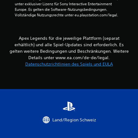
t
unter exklusiver Lizenz für Sony Interactive Entertainment 
e
d
g
i
Europe. Es gelten die Software-Nutzungsbedingungen. 
n
e
o
Vollständige Nutzungsrechte unter eu.playstation.com/legal.
u
n
n
e
n
z
e
d
u
n
n
e
s
f
m
Apex Legends für die jeweilige Plattform (separat
ä
ü
p
t
erhältlich) und alle Spiel-Updates sind erforderlich. Es
r
f
z
gelten weitere Bedingungen und Beschränkungen. Weitere
d
a
l
Details unter www.ea.com/de-de/legal.
i
n
i
e
Datenschutzrichtlinien des Spiels und EULA
g
c
E
e
h
m
n
o
p
,
p
f
u
t
i
m
i
n
e
s
d
i
c
l
n
h
i
f
o
c
Land/Region Schweiz
a
d
h
c
e
k
h
r
e
e