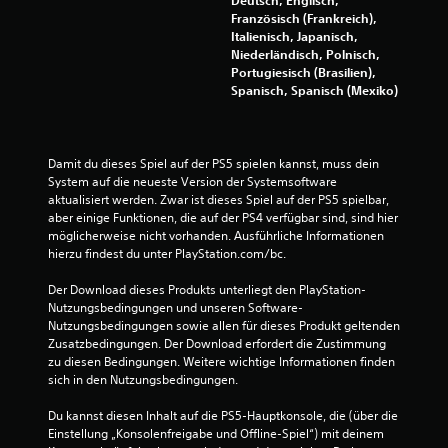
K
i
e
Französisch (Frankreich),
l
o
l
Italienisch, Japanisch,
ä
n
g
Niederländisch, Polnisch,
n
e
e
Portugiesisch (Brasilien),
g
n
n
Spanisch, Spanisch (Mexiko)
e
f
a
a
ü
u
u
r
a
s
d
n
a
Damit du dieses Spiel auf der PS5 spielen kannst, muss dein 
i
d
l
System auf die neueste Version der Systemsoftware 
e
e
l
aktualisiert werden. Zwar ist dieses Spiel auf der PS5 spielbar, 
U
r
e
aber einige Funktionen, die auf der PS4 verfügbar sind, sind hier 
m
S
n
möglicherweise nicht vorhanden. Ausführliche Informationen 
k
t
R
hierzu findest du unter PlayStation.com/bc.
e
e
i
h
l
c
Der Download dieses Produkts unterliegt den PlayStation-
r
l
h
Nutzungsbedingungen und unseren Software-
d
e
t
Nutzungsbedingungen sowie allen für dieses Produkt geltenden 
e
f
u
Zusatzbedingungen. Der Download erfordert die Zustimmung 
r
o
n
zu diesen Bedingungen. Weitere wichtige Informationen finden 
S
r
g
sich in den Nutzungsbedingungen.
t
t
e
i
z
n
Du kannst diesen Inhalt auf die PS5-Hauptkonsole, die (über die 
c
u
z
Einstellung „Konsolenfreigabe und Offline-Spiel“) mit deinem 
k