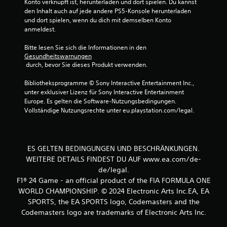
s
u
Konto verknüpft ist, herunterladen und dort spielen. Du kannst 
b
e
k
den Inhalt auch auf jede andere PS5-Konsole herunterladen 
e
t
o
und dort spielen, wenn du dich mit demselben Konto 
w
z
m
anmeldest.
e
e
m
g
n
e
Bitte lesen Sie sich die Informationen in den 
u
,
Gesundheitswarnungen
n
n
w
 durch, bevor Sie dieses Produkt verwenden.
s
g
o
c
e
d
Bibliotheksprogramme © Sony Interactive Entertainment Inc., 
h
n
u
unter exklusiver Lizenz für Sony Interactive Entertainment 
e
.
a
Europe. Es gelten die Software-Nutzungsbedingungen. 
i
u
Vollständige Nutzungsrechte unter eu.playstation.com/legal.
n
f
e
S
g
n
p
e
.
i
h
ES GELTEN BEDINGUNGEN UND BESCHRÄNKUNGEN.
e
ö
WEITERE DETAILS FINDEST DU AUF www.ea.com/de-
l
A
r
de/legal.
b
l
t
F1® 24 Game - an official product of the FIA FORMULA ONE
a
t
h
WORLD CHAMPIONSHIP. ©️ 2024 Electronic Arts Inc.EA, EA
r
a
e
s
SPORTS, the EA SPORTS logo, Codemasters and the
o
r
t
h
Codemasters logo are trademarks of Electronic Arts Inc.
n
.
n
a