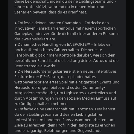
1
r
deine Leidenschaft, indem du deine Lieblingsteams und -
l
p
3
fahrer unterstützt, während du in neuen Modi und
c
n
3
a
D
Szenarien beweist, dass du es drauf hast.
h
D
s
-
e
0
u
s
A
● Entfessle deinen inneren Champion – Entdecke den
r
k
b
u
innovativen Fahrerkarrieremodus mit neuem sportlichen
R
1
a
a
d
Gameplay, oder verbünde dich mit einer anderen Person in
i
n
r
der Zweispielerkarriere.
c
i
n
1
● Dynamisches Handling von EA SPORTS™ – Erlebe ein
h
e
o
s
noch authentischeres Fahrverhalten. Die neueste
t
S
t
D
Fahrphysik gibt dir mehr Kontrolle darüber, wie sich dein
u
t
m
u
persönlicher Fahrstil auf die Leistung deines Autos und die
n
i
a
k
B
Rennstrategie auswirkt.
g
n
c
a
● Die Herausforderungskarriere ist ein neues, interaktives
e
u
n
k
e
Feature in der F1®-Saison, das episodenhaftes,
i
e
n
u
wettbewerbsorientiertes Spiel mit einzigartigen Events und
n
l
s
w
m
Herausforderungen bietet und es den Community-
K
l
t
k
Mitgliedern ermöglicht, um Highscores zu wetteifern und
l
e
d
e
durch Abstimmungen in den sozialen Medien Einfluss auf
a
e
S
i
zukünftige Inhalte zu nehmen.
n
h
p
e
r
● Entfache deine Leidenschaft mit Fanzonen. Hier kannst
g
r
e
A
du dein Lieblingsteam und deinen Lieblingsfahrer
k
u
i
u
t
unterstützen, mit anderen Fans zusammenarbeiten, um
o
c
n
d
Ziele zu erreichen, dein Profil in der Rangliste zu erhöhen
m
h
i
g
u
und einzigartige Belohnungen und Gegenstände
m
e
o