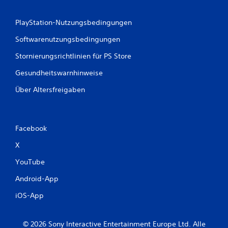
n
t
g
i
s
e
PlayStation-Nutzungsbedingungen
c
n
Softwarenutzungsbedingungen
h
D
e
u
Stornierungsrichtlinien für PS Store
I
k
n
a
Gesundheitswarnhinweise
f
n
o
Über Altersfreigaben
n
r
s
m
t
a
d
t
a
Facebook
i
s
o
X
S
n
p
e
YouTube
i
n
e
w
Android-App
l
e
s
r
iOS-App
p
d
i
e
e
n
© 2026 Sony Interactive Entertainment Europe Ltd. Alle
l