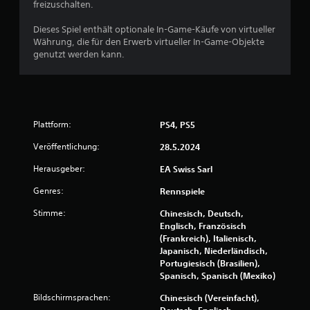
(
freizuschalten.
t
r
a
e
n
.
p
u
i
Dieses Spiel enthält optionale In-Game-Käufe von virtueller
u
s
Währung, die für den Erwerb virtueller In-Game-Objekte
g
n
n
g
genutzt werden kann.
f
k
a
e
a
t
b
c
e
e
n
e
h
s
r
o
)
s
e
Plattform:
PS4, PS5
E
t
i
s
Veröffentlichung:
28.5.2024
e
n
g
l
s
i
Herausgeber:
EA Swiss Sarl
l
t
b
e
e
Genres:
Rennspiele
t
n
l
e
,
l
Stimme:
Chinesisch, Deutsch,
i
u
e
Englisch, Französisch
n
m
n
(Frankreich), Italienisch,
i
d
,
Japanisch, Niederländisch,
g
a
d
Portugiesisch (Brasilien),
e
s
a
Spanisch, Spanisch (Mexiko)
O
S
s
p
p
Bildschirmsprachen:
Chinesisch (Vereinfacht),
s
t
i
Deutsch, Englisch,