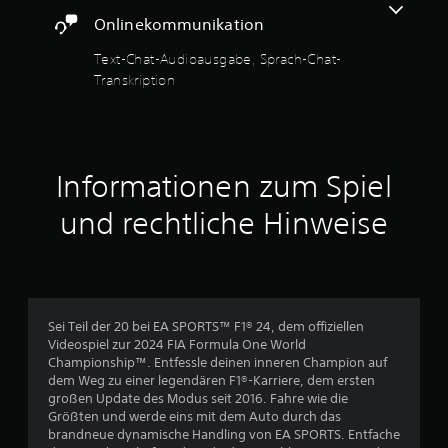
5
e
i
n
h
n
Onlinekommunikation
n
n
e
,
d
s
r
d
Text-Chat-Audioausgabe, Sprach-Chat-
l
t
S
d
i
Transkription
i
.
a
e
c
t
s
s
h
s
i
M
k
e
e
g
a
e
l
n
n
i
Informationen zum Spiel
b
r
a
t
u
e
l
d
e
und rechtliche Hinweise
S
n
i
e
l
i
s
r
g
l
e
i
S
n
e
e
t
a
r
n
s
i
l
e
S
c
k
Sei Teil der 20 bei EA SPORTS™ F1® 24, dem offiziellen
n
a
p
k
o
Videospiel zur 2024 FIA Formula One World
,
e
s
m
Championship™. Entfessle deinen inneren Champion auf
a
u
.
i
m
dem Weg zu einer legendären F1®-Karriere, dem ersten
u
c
t
großen Update des Modus seit 2016. Fahre wie die
s
s
h
.
Größten und werde eins mit dem Auto durch das
w
A
e
brandneue dynamische Handling von EA SPORTS. Entfache
e
n