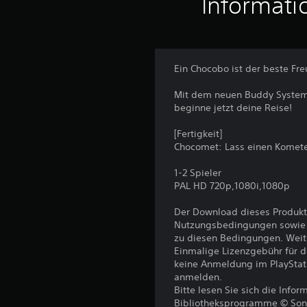
Informati
r
t
u
n
g
e
Ein Chocobo ist der beste Fr
n
Mit dem neuen Buddy System 
beginne jetzt deine Reise!
[Fertigkeit]
Chocomet: Lass einen Kometen
1-2 Spieler
PAL HD 720p,1080i,1080p
Der Download dieses Produkt
Nutzungsbedingungen sowie a
zu diesen Bedingungen. Weit
Einmalige Lizenzgebühr für 
keine Anmeldung im PlayStat
anmelden.
Bitte lesen Sie sich die Inf
Bibliotheksprogramme © Sony I