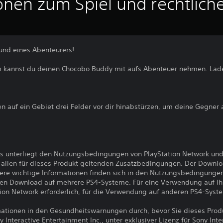
onen zum Spiel und rechtlich
eund eines Abenteurers!
kannst du deinen Chocobo Buddy mit aufs Abenteuer nehmen. Lade
 auf ein Gebiet drei Felder vor dir hinabstürzen, um deine Gegner 
s unterliegt den Nutzungsbedingungen von PlayStation Network und
llen für dieses Produkt geltenden Zusatzbedingungen. Der Downlo
ere wichtige Informationen finden sich in den Nutzungsbedingunge
den Download auf mehrere PS4-Systeme. Für eine Verwendung auf I
ion Network erforderlich, für die Verwendung auf anderen PS4-Syst
ormationen in den Gesundheitswarnungen durch, bevor Sie dieses Pro
nteractive Entertainment Inc., unter exklusiver Lizenz für Sony Int