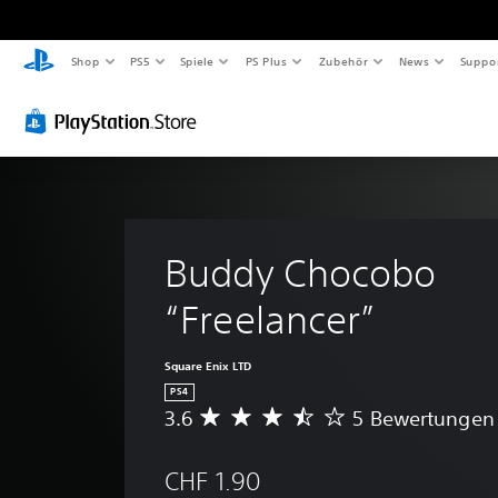
Shop
PS5
Spiele
PS Plus
Zubehör
News
Suppo
Buddy Chocobo 
“Freelancer”
Square Enix LTD
PS4
3.6
5 Bewertungen
D
u
r
CHF 1.90
c