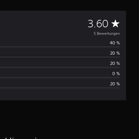
D
3.60
u
5 Bewertungen
40 %
r
20 %
c
20 %
h
0 %
20 %
s
c
h
n