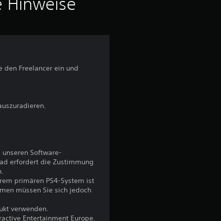
i
e Hinweise
t
t
l
 den Freelancer ein und
i
c
auszuradieren.
h
e
 unseren Software-
ad erfordert die Zustimmung
B
n.
hrem primären PS4-System ist
e
emen müssen Sie sich jedoch
w
dukt verwenden.
eractive Entertainment Europe.