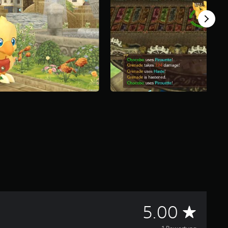
D
5.00