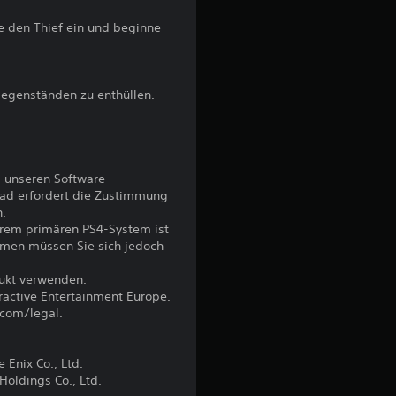
l
 den Thief ein und beginne
i
c
 Gegenständen zu enthüllen.
h
e
 unseren Software-
ad erfordert die Zustimmung
B
n.
hrem primären PS4-System ist
e
emen müssen Sie sich jedoch
w
dukt verwenden.
eractive Entertainment Europe.
e
.com/legal.
r
Enix Co., Ltd.
oldings Co., Ltd.
t