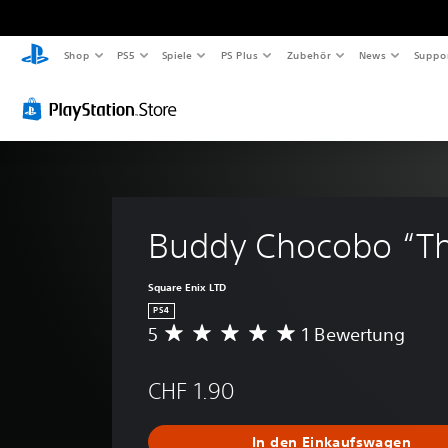
Shop
PS5
Spiele
PS Plus
Zubehör
News
Suppo
Buddy Chocobo “Th
Square Enix LTD
PS4
5
1 Bewertung
D
u
r
CHF 1.90
c
h
s
In den Einkaufswagen