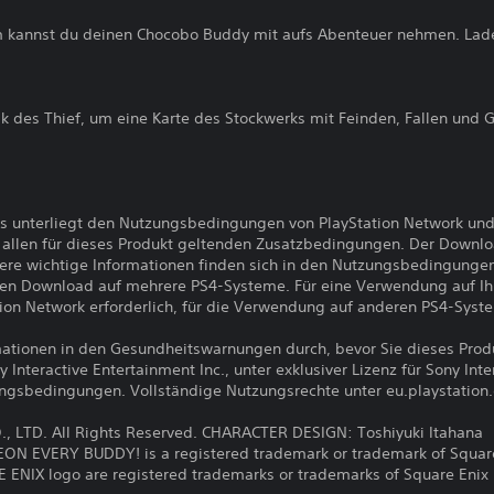
kannst du deinen Chocobo Buddy mit aufs Abenteuer nehmen. Lade
nik des Thief, um eine Karte des Stockwerks mit Feinden, Fallen und
s unterliegt den Nutzungsbedingungen von PlayStation Network und
llen für dieses Produkt geltenden Zusatzbedingungen. Der Downlo
ere wichtige Informationen finden sich in den Nutzungsbedingunge
den Download auf mehrere PS4-Systeme. Für eine Verwendung auf I
ion Network erforderlich, für die Verwendung auf anderen PS4-Syst
ormationen in den Gesundheitswarnungen durch, bevor Sie dieses Pro
nteractive Entertainment Inc., unter exklusiver Lizenz für Sony Int
ungsbedingungen. Vollständige Nutzungsrechte unter eu.playstation
, LTD. All Rights Reserved. CHARACTER DESIGN: Toshiyuki Itahana
EVERY BUDDY! is a registered trademark or trademark of Square 
NIX logo are registered trademarks or trademarks of Square Enix H