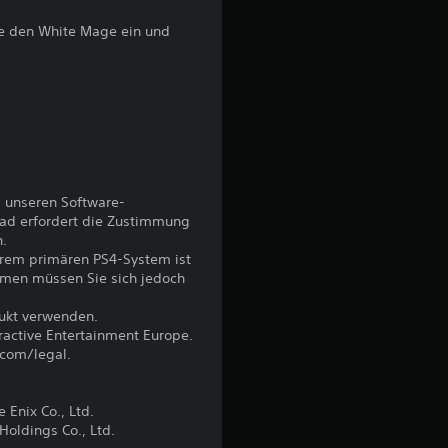
l
e den White Mage ein und
i
c
h
e
 unseren Software-
ad erfordert die Zustimmung
B
n.
hrem primären PS4-System ist
e
emen müssen Sie sich jedoch
w
dukt verwenden.
eractive Entertainment Europe.
e
.com/legal.
r
Enix Co., Ltd.
oldings Co., Ltd.
t