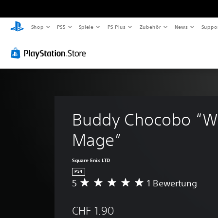
Shop
PS5
Spiele
PS Plus
Zubehör
News
Suppo
Buddy Chocobo “Wh
Mage”
Square Enix LTD
PS4
5
1 Bewertung
D
u
r
CHF 1.90
c