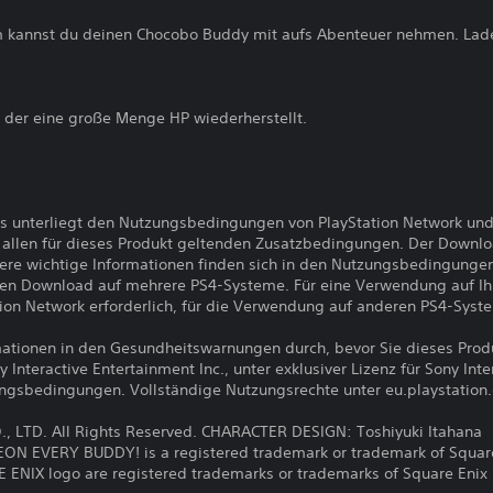
 kannst du deinen Chocobo Buddy mit aufs Abenteuer nehmen. Lad
, der eine große Menge HP wiederherstellt.
s unterliegt den Nutzungsbedingungen von PlayStation Network und
llen für dieses Produkt geltenden Zusatzbedingungen. Der Downlo
ere wichtige Informationen finden sich in den Nutzungsbedingunge
den Download auf mehrere PS4-Systeme. Für eine Verwendung auf I
ion Network erforderlich, für die Verwendung auf anderen PS4-Syst
ormationen in den Gesundheitswarnungen durch, bevor Sie dieses Pro
nteractive Entertainment Inc., unter exklusiver Lizenz für Sony Int
ungsbedingungen. Vollständige Nutzungsrechte unter eu.playstation
, LTD. All Rights Reserved. CHARACTER DESIGN: Toshiyuki Itahana
EVERY BUDDY! is a registered trademark or trademark of Square 
NIX logo are registered trademarks or trademarks of Square Enix H