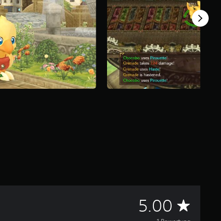
D
5.00