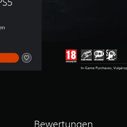
PS5
en
In-Game Purchases, Vulgärsp
Bewertungen