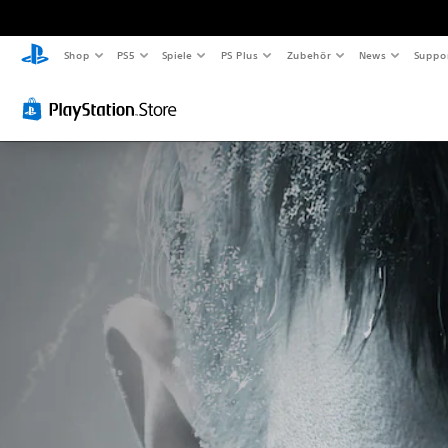
Shop
PS5
Spiele
PS Plus
Zubehör
News
Suppo