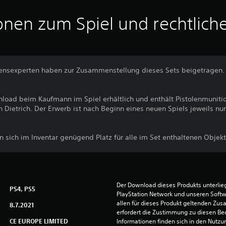
onen zum Spiel und rechtlich
ensexperten haben zur Zusammenstellung dieses Sets beigetragen. 
load beim Kaufmann im Spiel erhältlich und enthält Pistolenmunitio
n Dietrich. Der Erwerb ist nach Beginn eines neuen Spiels jeweils nu
n sich im Inventar genügend Platz für alle im Set enthaltenen Objekt
Der Download dieses Produkts unterli
PS4, PS5
PlayStation Network und unseren Soft
allen für dieses Produkt geltenden Zu
8.7.2021
erfordert die Zustimmung zu diesen Be
CE EUROPE LIMITED
Informationen finden sich in den Nutz