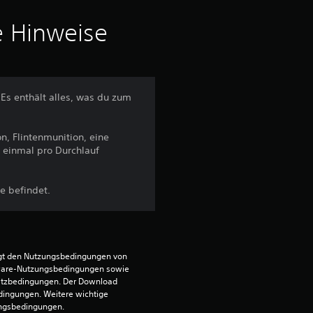
n
i
e Hinweise
t
t
Es enthält alles, was du zum
l
n, Flintenmunition, eine
i
r einmal pro Durchlauf
c
e befindet.
h
e
egt den Nutzungsbedingungen von 
B
ware-Nutzungsbedingungen sowie 
satzbedingungen. Der Download 
e
dingungen. Weitere wichtige 
ungsbedingungen.