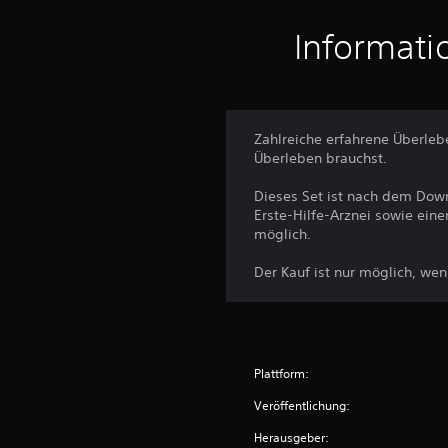
a
Informati
u
s
6
8
B
Zahlreiche erfahrene Überleb
e
Überleben brauchst.
w
e
Dieses Set ist nach dem Down
r
Erste-Hilfe-Arznei sowie eine
t
möglich.
u
n
Der Kauf ist nur möglich, wen
g
e
n
Plattform:
Veröffentlichung:
Herausgeber: