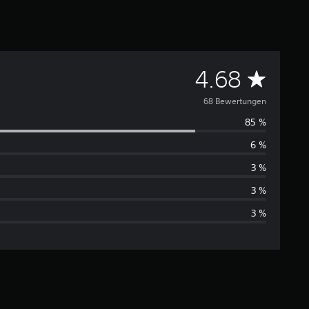
D
4.68
u
68 Bewertungen
85 %
r
6 %
c
3 %
h
3 %
3 %
s
c
h