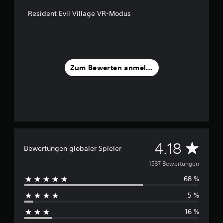
a
Resident Evil Village VR-Modus
u
s
1
,
5
.
Zum Bewerten anmelden
0
0
0
B
e
w
e
r
D
4.18
Bewertungen globaler Spieler
t
u
u
1537 Bewertungen
n
g
68 %
r
e
5 %
n
c
16 %
h