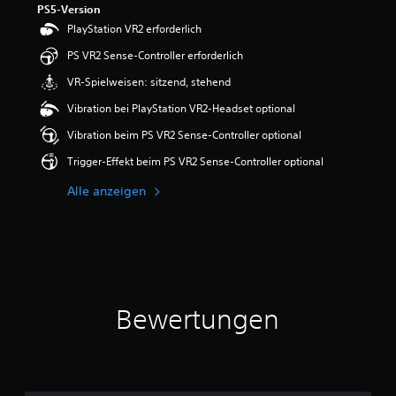
PS5-Version
e
w
PlayStation VR2 erforderlich
e
PS VR2 Sense-Controller erforderlich
r
t
VR-Spielweisen: sitzend, stehend
u
n
Vibration bei PlayStation VR2-Headset optional
g
Vibration beim PS VR2 Sense-Controller optional
:
4
Trigger-Effekt beim PS VR2 Sense-Controller optional
.
1
Alle anzeigen
8
v
o
n
5
S
Bewertungen
t
e
r
n
e
n