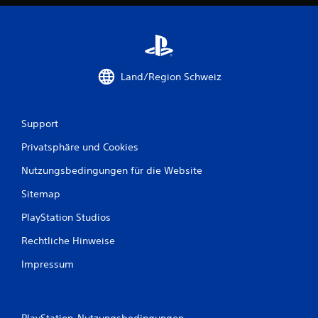
w
e
r
Land/Region Schweiz
t
u
Support
n
Privatsphäre und Cookies
g
Nutzungsbedingungen für die Website
e
Sitemap
n
PlayStation Studios
Rechtliche Hinweise
Impressum