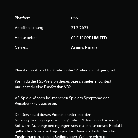
1
8
Plattform:
PS5
Veröffentlichung:
v
21.2.2023
Herausgeber:
CE EUROPE LIMITED
o
Genres:
Action, Horror
n
5
PlayStation VR2 ist für Kinder unter 12 Jahren nicht geeignet.
Wenn du die PS5-Version dieses Spiels spielen möchtest, 
S
brauchst du eine PlayStation VR2.
t
VR-Spiele können bei manchen Spielern Symptome der 
Reisekrankheit auslösen.
e
Der Download dieses Produkts unterliegt den 
r
Nutzungsbedingungen von PlayStation Network und unseren 
Software-Nutzungsbedingungen sowie allen für dieses Produkt 
n
geltenden Zusatzbedingungen. Der Download erfordert die 
Zustimmung zu diesen Bedingungen. Weitere wichtige 