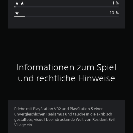
1 %
s
10 %
c
h
n
i
t
Informationen zum Spiel
t
und rechtliche Hinweise
l
i
c
Erlebe mit PlayStation VR2 und PlayStation 5 einen
unvergleichlichen Realismus und tauche in die akribisch
h
gestaltete, visuell beeindruckende Welt von Resident Evil
Village ein.
e