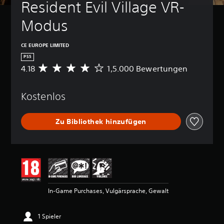
Resident Evil Village VR-
Modus
CE EUROPE LIMITED
PS5
4.18
1,5.000 Bewertungen
D
u
r
Kostenlos
c
h
s
Zu Bibliothek hinzufügen
c
h
n
i
t
t
l
i
In-Game Purchases, Vulgärsprache, Gewalt
c
h
e
1 Spieler
B