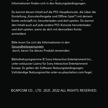
e
Informationen finden sich in den Nutzungsbedingungen.
n
Du kannst diesen Inhalt auf die PS5-Hauptkonsole, die (über die 
Einstellung „Konsolenfreigabe und Offline-Spiel“) mit deinem 
Konto verknüpft ist, herunterladen und dort spielen. Du kannst 
a
den Inhalt auch auf jede andere PS5-Konsole herunterladen 
und dort spielen, wenn du dich mit demselben Konto 
u
anmeldest.
s
Bitte lesen Sie sich die Informationen in den 
Gesundheitswarnungen
1
 durch, bevor Sie dieses Produkt verwenden.
5
Bibliotheksprogramme © Sony Interactive Entertainment Inc., 
unter exklusiver Lizenz für Sony Interactive Entertainment 
3
Europe. Es gelten die Software-Nutzungsbedingungen. 
Vollständige Nutzungsrechte unter eu.playstation.com/legal.
7
©CAPCOM CO., LTD. 2021, 2022 ALL RIGHTS RESERVED.
B
e