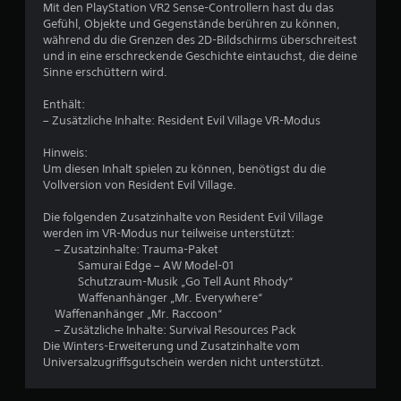
Mit den PlayStation VR2 Sense-Controllern hast du das
B
Gefühl, Objekte und Gegenstände berühren zu können,
während du die Grenzen des 2D-Bildschirms überschreitest
e
und in eine erschreckende Geschichte eintauchst, die deine
Sinne erschüttern wird.
w
Enthält:
e
– Zusätzliche Inhalte: Resident Evil Village VR-Modus
r
Hinweis:
Um diesen Inhalt spielen zu können, benötigst du die
t
Vollversion von Resident Evil Village.
u
Die folgenden Zusatzinhalte von Resident Evil Village
werden im VR-Modus nur teilweise unterstützt:
– Zusatzinhalte: Trauma-Paket
n
Samurai Edge – AW Model-01
Schutzraum-Musik „Go Tell Aunt Rhody“
g
Waffenanhänger „Mr. Everywhere“
Waffenanhänger „Mr. Raccoon“
:
– Zusätzliche Inhalte: Survival Resources Pack
Die Winters-Erweiterung und Zusatzinhalte vom
4
Universalzugriffsgutschein werden nicht unterstützt.
.