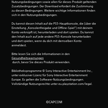
7
Nutzungsbedingungen sowie allen für dieses Produkt geltenden 
Zusatzbedingungen. Der Download erfordert die Zustimmung 
5
zu diesen Bedingungen. Weitere wichtige Informationen finden 
sich in den Nutzungsbedingungen.
v
Du kannst diesen Inhalt auf die PS5-Hauptkonsole, die (über die 
o
Einstellung „Konsolenfreigabe und Offline-Spiel“) mit deinem 
Konto verknüpft ist, herunterladen und dort spielen. Du kannst 
n
den Inhalt auch auf jede andere PS5-Konsole herunterladen 
und dort spielen, wenn du dich mit demselben Konto 
5
anmeldest.
Bitte lesen Sie sich die Informationen in den 
Gesundheitswarnungen
S
 durch, bevor Sie dieses Produkt verwenden.
t
Bibliotheksprogramme © Sony Interactive Entertainment Inc., 
unter exklusiver Lizenz für Sony Interactive Entertainment 
e
Europe. Es gelten die Software-Nutzungsbedingungen. 
Vollständige Nutzungsrechte unter eu.playstation.com/legal.
r
n
©CAPCOM
e