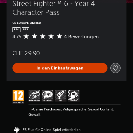
Street Fighter™ 6 - Year 4 
Character Pass
CE EUROPE LIMITED
PS4
PS5
4.75
4 Bewertungen
D
u
r
CHF 29.90
c
h
s
In den Einkaufswagen
c
h
n
i
t
t
l
i
In-Game Purchases, Vulgärsprache, Sexual Content,
c
Gewalt
h
e
B
PS Plus für Online-Spiel erforderlich
e