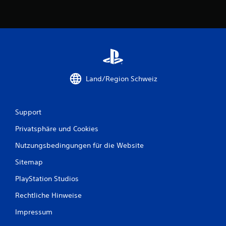
n
a
u
s
Land/Region Schweiz
4
Support
B
Privatsphäre und Cookies
e
Nutzungsbedingungen für die Website
Sitemap
w
PlayStation Studios
e
Rechtliche Hinweise
r
Impressum
t