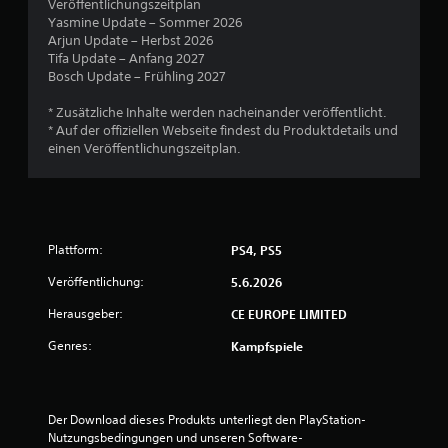
B
Veröffentlichungszeitplan
Yasmine Update – Sommer 2026
e
Arjun Update – Herbst 2026
Tifa Update – Anfang 2027
w
Bosch Update – Frühling 2027
e
* Zusätzliche Inhalte werden nacheinander veröffentlicht.
* Auf der offiziellen Webseite findest du Produktdetails und
r
einen Veröffentlichungszeitplan.
t
u
Plattform:
PS4, PS5
n
Veröffentlichung:
5.6.2026
g
Herausgeber:
CE EUROPE LIMITED
:
Genres:
Kampfspiele
4
.
Der Download dieses Produkts unterliegt den PlayStation-
Nutzungsbedingungen und unseren Software-