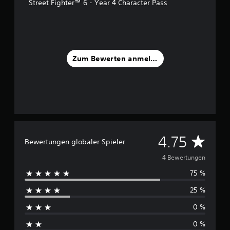
a
Street Fighter™ 6 - Year 4 Character Pass
u
s
4
B
e
Zum Bewerten anmelden
w
e
r
t
u
n
g
e
D
4.75
n
Bewertungen globaler Spieler
u
4 Bewertungen
75 %
r
25 %
c
0 %
h
0 %