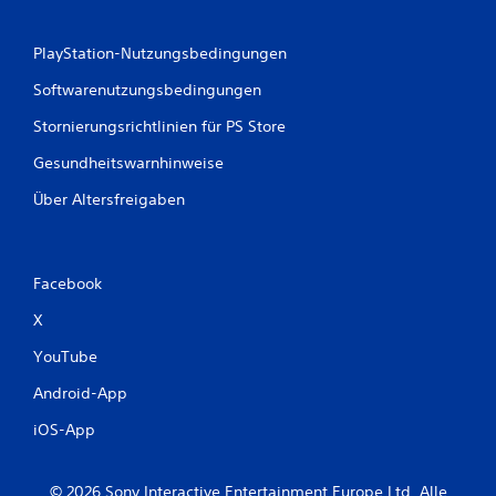
u
PlayStation-Nutzungsbedingungen
n
Softwarenutzungsbedingungen
g
Stornierungsrichtlinien für PS Store
e
Gesundheitswarnhinweise
n
Über Altersfreigaben
Facebook
X
YouTube
Android-App
iOS-App
© 2026 Sony Interactive Entertainment Europe Ltd. Alle