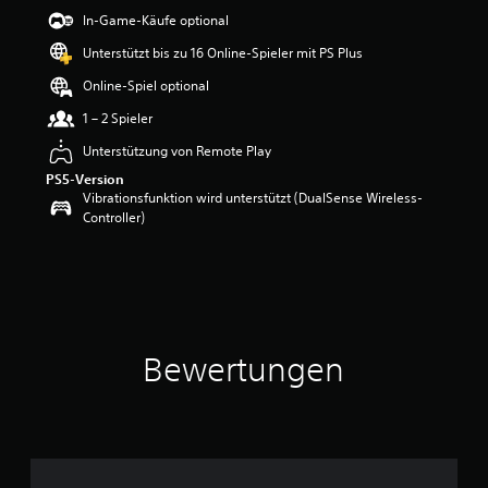
w
In-Game-Käufe optional
e
Unterstützt bis zu 16 Online-Spieler mit PS Plus
r
t
Online-Spiel optional
u
n
1 – 2 Spieler
g
Unterstützung von Remote Play
:
4
PS5-Version
.
Vibrationsfunktion wird unterstützt (DualSense Wireless-
7
Controller)
5
v
o
n
5
S
Bewertungen
t
e
r
n
e
n