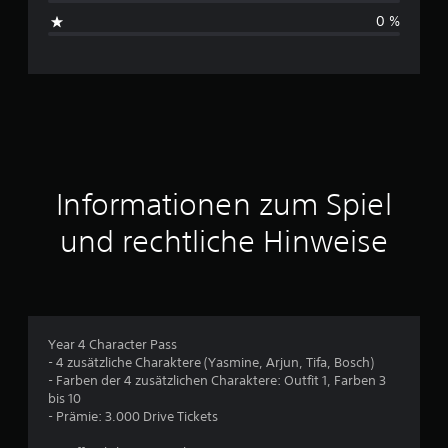
s
0 %
c
h
n
i
t
Informationen zum Spiel
t
und rechtliche Hinweise
l
i
c
Year 4 Character Pass
- 4 zusätzliche Charaktere (Yasmine, Arjun, Tifa, Bosch)
h
- Farben der 4 zusätzlichen Charaktere: Outfit 1, Farben 3
bis 10
e
- Prämie: 3.000 Drive Tickets