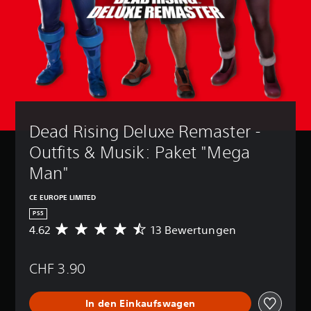
Dead Rising Deluxe Remaster - 
Outfits & Musik: Paket "Mega 
Man"
CE EUROPE LIMITED
PS5
4.62
13 Bewertungen
D
u
r
CHF 3.90
c
h
s
In den Einkaufswagen
c