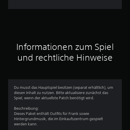
c
h
n
i
t
Informationen zum Spiel
t
und rechtliche Hinweise
l
i
c
Du musst das Hauptspiel besitzen (separat erhältlich), um
diesen Inhalt zu nutzen. Bitte aktualisiere zunächst das
h
Spiel, wenn der aktuellste Patch benötigt wird.
e
Beschreibung:
Dieses Paket enthält Outfits für Frank sowie
B
Hintergrundmusik, die im Einkaufszentrum gespielt
werden kann.