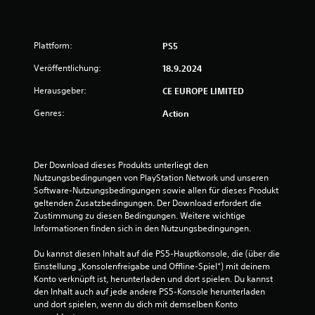
v
o
Plattform:
PS5
Veröffentlichung:
18.9.2024
n
Herausgeber:
CE EUROPE LIMITED
5
Genres:
Action
S
Der Download dieses Produkts unterliegt den 
t
Nutzungsbedingungen von PlayStation Network und unseren 
Software-Nutzungsbedingungen sowie allen für dieses Produkt 
e
geltenden Zusatzbedingungen. Der Download erfordert die 
Zustimmung zu diesen Bedingungen. Weitere wichtige 
r
Informationen finden sich in den Nutzungsbedingungen.
n
Du kannst diesen Inhalt auf die PS5-Hauptkonsole, die (über die 
Einstellung „Konsolenfreigabe und Offline-Spiel“) mit deinem 
e
Konto verknüpft ist, herunterladen und dort spielen. Du kannst 
den Inhalt auch auf jede andere PS5-Konsole herunterladen 
n
und dort spielen, wenn du dich mit demselben Konto 