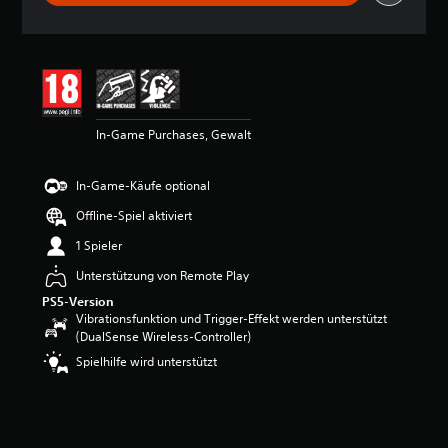
h
n
i
t
t
l
i
In-Game Purchases, Gewalt
c
h
e
In-Game-Käufe optional
B
e
Offline-Spiel aktiviert
w
e
1 Spieler
r
Unterstützung von Remote Play
t
u
PS5-Version
n
Vibrationsfunktion und Trigger-Effekt werden unterstützt
g
(DualSense Wireless-Controller)
:
Spielhilfe wird unterstützt
4
.
6
2
v