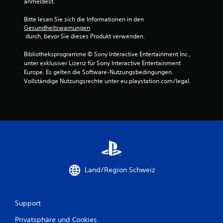
anmeldest.
a
Bitte lesen Sie sich die Informationen in den 
Gesundheitswarnungen
u
 durch, bevor Sie dieses Produkt verwenden.
s
Bibliotheksprogramme © Sony Interactive Entertainment Inc., 
unter exklusiver Lizenz für Sony Interactive Entertainment 
1
Europe. Es gelten die Software-Nutzungsbedingungen. 
Vollständige Nutzungsrechte unter eu.playstation.com/legal.
3
B
e
w
Land/Region Schweiz
e
r
Support
t
Privatsphäre und Cookies