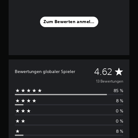
g
e
n
Zum Bewerten anmelden
D
4.62
Bewertungen globaler Spieler
u
13 Bewertungen
85 %
r
8 %
c
0 %
h
0 %
s
8 %