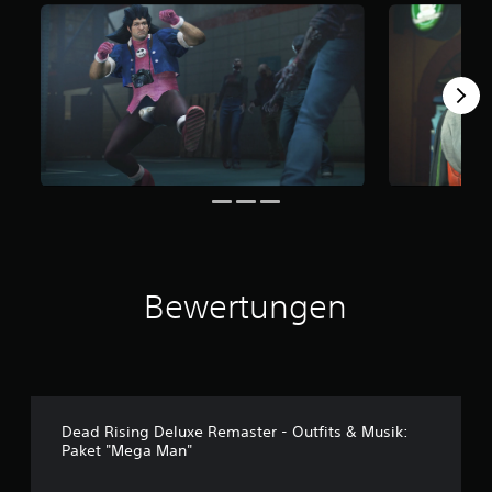
o
n
5
S
t
e
r
n
e
n
a
u
s
1
Bewertungen
3
B
e
w
e
r
Dead Rising Deluxe Remaster - Outfits & Musik:
t
Paket "Mega Man"
u
n