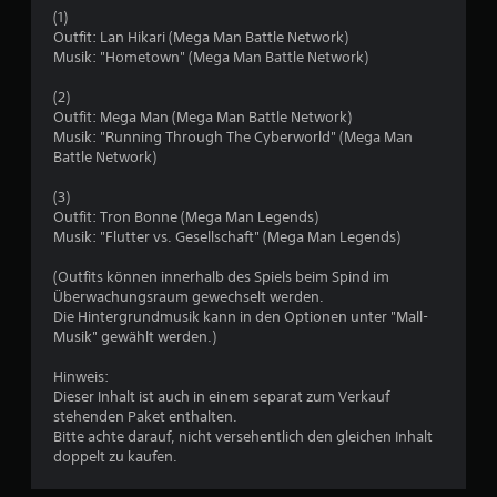
e
(1)
w
Outfit: Lan Hikari (Mega Man Battle Network)
Musik: "Hometown" (Mega Man Battle Network)
e
(2)
r
Outfit: Mega Man (Mega Man Battle Network)
Musik: "Running Through The Cyberworld" (Mega Man
t
Battle Network)
u
(3)
Outfit: Tron Bonne (Mega Man Legends)
Musik: "Flutter vs. Gesellschaft" (Mega Man Legends)
n
(Outfits können innerhalb des Spiels beim Spind im
g
Überwachungsraum gewechselt werden.
Die Hintergrundmusik kann in den Optionen unter "Mall-
:
Musik" gewählt werden.)
4
Hinweis:
Dieser Inhalt ist auch in einem separat zum Verkauf
.
stehenden Paket enthalten.
Bitte achte darauf, nicht versehentlich den gleichen Inhalt
6
doppelt zu kaufen.
2