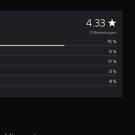
D
4.33
u
12 Bewertungen
75 %
r
0 %
c
17 %
h
0 %
8 %
s
c
h
n