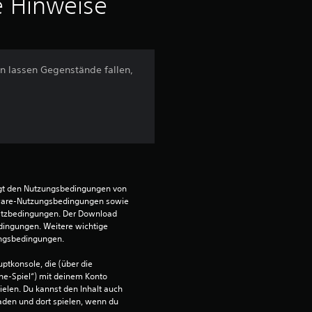
i
e Hinweise
t
t
n lassen Gegenstände fallen,
l
i
c
h
egt den Nutzungsbedingungen von 
e
ware-Nutzungsbedingungen sowie 
satzbedingungen. Der Download 
dingungen. Weitere wichtige 
B
ungsbedingungen.
e
ptkonsole, die (über die 
ne-Spiel“) mit deinem Konto 
w
ielen. Du kannst den Inhalt auch 
den und dort spielen, wenn du 