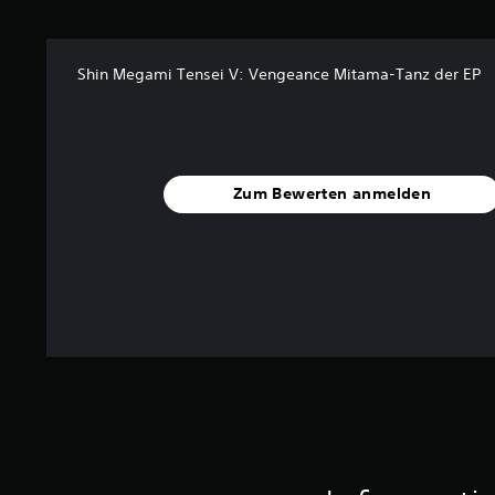
3
3
v
Shin Megami Tensei V: Vengeance Mitama-Tanz der EP
o
n
5
S
t
Zum Bewerten anmelden
e
r
n
e
n
a
u
s
1
2
B
e
w