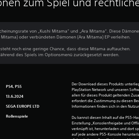
onen zum Spiel und rechtlich
scheinungsrate von „Kushi Mitama“ und „Ara Mitama“. Diese Dämone
i Mitama) oder verbündeten Dämonen (Ara Mitama) EP verleihen.
steht noch eine geringe Chance, dass diese Mitama auftauchen.
während des Spiels im Optionsmenü zurückgesetzt werden.
Der Download dieses Produkts unterli
PS4, PS5
PlayStation Network und unseren Soft
allen für dieses Produkt geltenden Zu
13.6.2024
erfordert die Zustimmung zu diesen Be
SEGA EUROPE LTD
Informationen finden sich in den Nutz
Rollenspiele
Du kannst diesen Inhalt auf die PS5-Hau
Einstellung „Konsolenfreigabe und Offli
verknüpft ist, herunterladen und dort sp
auf jede andere PS5-Konsole herunterla