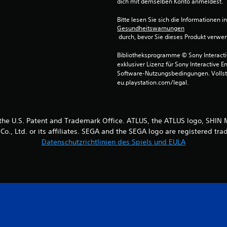
dich mit demselben Konto anmeldest.
Bitte lesen Sie sich die Informationen i
Gesundheitswarnungen
 durch, bevor Sie dieses Produkt verwe
Bibliotheksprogramme © Sony Interactive
exklusiver Lizenz für Sony Interactive E
Software-Nutzungsbedingungen. Vollst
eu.playstation.com/legal.
n the U.S. Patent and Trademark Office. ATLUS, the ATLUS logo, S
Co., Ltd. or its affiliates. SEGA and the SEGA logo are registered
Datenschutzrichtlinien des Spiels und EULA