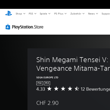
Shop
PS5
Spiele
PS Plus
Zubehör
News
Suppo
Shin Megami Tensei V:
Vengeance Mitama-Tan
SEGA EUROPE LTD
PS4
PS5
4.33
12 Bewertung
D
u
r
CHF 2.90
c
h