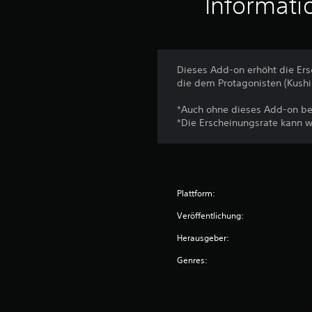
Informati
e
r
t
u
n
Dieses Add-on erhöht die Er
g
die dem Protagonisten (Kush
e
n
*Auch ohne dieses Add-on be
*Die Erscheinungsrate kann 
Plattform:
Veröffentlichung:
Herausgeber:
Genres: