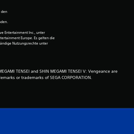
e
n den 
r
nden.
t
 Entertainment Inc., unter 
ntertainment Europe. Es gelten die 
u
ändige Nutzungsrechte unter 
n
g
HIN MEGAMI TENSEI and SHIN MEGAMI TENSEI V: Vengeance are
 trademarks or trademarks of SEGA CORPORATION.
:
4
.
3
3