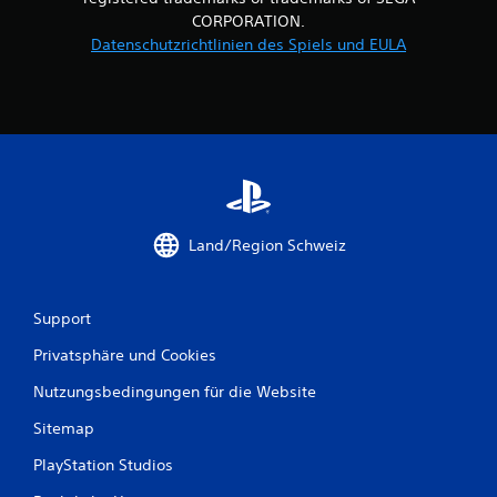
e
CORPORATION.
n
Datenschutzrichtlinien des Spiels und EULA
a
u
s
1
4
Land/Region Schweiz
Support
B
Privatsphäre und Cookies
e
Nutzungsbedingungen für die Website
w
Sitemap
e
PlayStation Studios