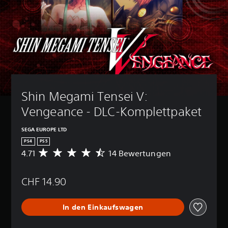
Shin Megami Tensei V: 
Vengeance - DLC-Komplettpaket
SEGA EUROPE LTD
PS4
PS5
4.71
14 Bewertungen
D
u
r
CHF 14.90
c
h
s
In den Einkaufswagen
c
h
n