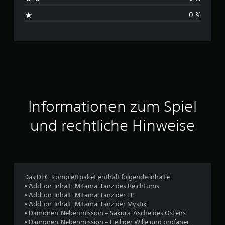
e
s
n
0 %
c
h
n
i
t
Informationen zum Spiel
t
und rechtliche Hinweise
l
i
c
Das DLC-Komplettpaket enthält folgende Inhalte:
• Add-on-Inhalt: Mitama-Tanz des Reichtums
h
• Add-on-Inhalt: Mitama-Tanz der EP
• Add-on-Inhalt: Mitama-Tanz der Mystik
e
• Dämonen-Nebenmission – Sakura-Asche des Ostens
• Dämonen-Nebenmission – Heiliger Wille und profaner