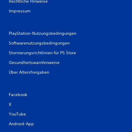
r
Rechtliche Hinweise
t
Impressum
u
n
PlayStation-Nutzungsbedingungen
g
Softwarenutzungsbedingungen
Stornierungsrichtlinien für PS Store
e
Gesundheitswarnhinweise
n
Über Altersfreigaben
Facebook
X
YouTube
Android-App