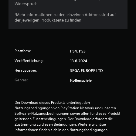
B
Widerspruch
e
*Mehr Informationen zu den einzelnen Add-ons sind auf
der jeweiligen Produktseite zu finden.
w
e
r
Plattform:
PS4, PS5
t
Veröffentlichung:
13.6.2024
u
Herausgeber:
SEGA EUROPE LTD
Genres:
Rollenspiele
n
g
Der Download dieses Produkts unterliegt den 
:
Nutzungsbedingungen von PlayStation Network und unseren 
Software-Nutzungsbedingungen sowie allen für dieses Produkt 
4
geltenden Zusatzbedingungen. Der Download erfordert die 
Zustimmung zu diesen Bedingungen. Weitere wichtige 
.
Informationen finden sich in den Nutzungsbedingungen.