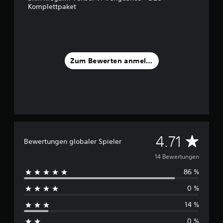
Komplettpaket
5
S
t
e
r
Zum Bewerten anmelden
n
e
n
a
u
s
1
4
D
4.71
Bewertungen globaler Spieler
B
e
u
14 Bewertungen
w
e
86 %
r
r
0 %
t
c
u
14 %
n
h
g
0 %