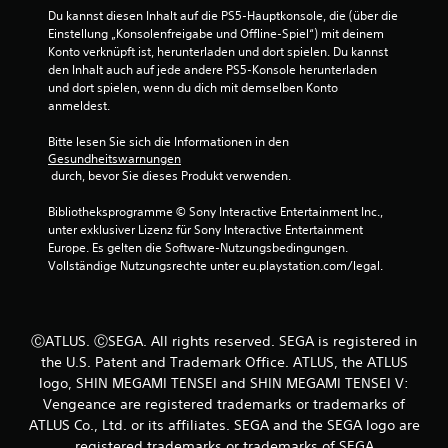
7
Du kannst diesen Inhalt auf die PS5-Hauptkonsole, die (über die 
Einstellung „Konsolenfreigabe und Offline-Spiel“) mit deinem 
1
Konto verknüpft ist, herunterladen und dort spielen. Du kannst 
den Inhalt auch auf jede andere PS5-Konsole herunterladen 
v
und dort spielen, wenn du dich mit demselben Konto 
anmeldest.
o
Bitte lesen Sie sich die Informationen in den 
n
Gesundheitswarnungen
 durch, bevor Sie dieses Produkt verwenden.
5
Bibliotheksprogramme © Sony Interactive Entertainment Inc., 
unter exklusiver Lizenz für Sony Interactive Entertainment 
Europe. Es gelten die Software-Nutzungsbedingungen. 
S
Vollständige Nutzungsrechte unter eu.playstation.com/legal.
t
e
ⒸATLUS. ⒸSEGA. All rights reserved. SEGA is registered in
the U.S. Patent and Trademark Office. ATLUS, the ATLUS
r
logo, SHIN MEGAMI TENSEI and SHIN MEGAMI TENSEI V:
Vengeance are registered trademarks or trademarks of
n
ATLUS Co., Ltd. or its affiliates. SEGA and the SEGA logo are
registered trademarks or trademarks of SEGA