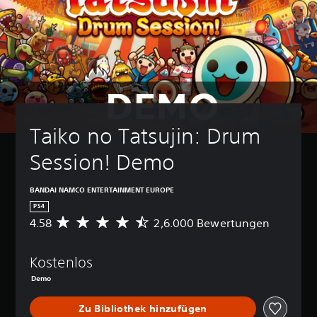
Taiko no Tatsujin: Drum 
Session! Demo
BANDAI NAMCO ENTERTAINMENT EUROPE
PS4
4.58
2,6.000 Bewertungen
D
u
r
Kostenlos
c
h
Demo
s
c
Zu Bibliothek hinzufügen
h