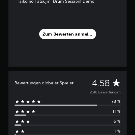
Taiko no Tatsujin: Drum Session! Demo
Zum Bewerten anmelden
D
4.58
Bewertungen globaler Spieler
u
2618 Bewertungen
78 %
r
11 %
c
6 %
h
1 %