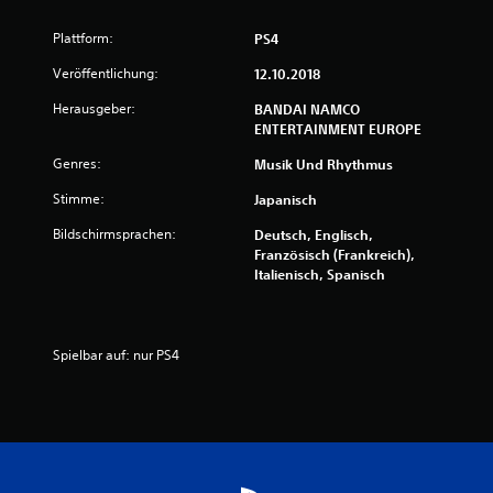
5
8
Plattform:
PS4
Veröffentlichung:
v
12.10.2018
Herausgeber:
BANDAI NAMCO
o
ENTERTAINMENT EUROPE
n
Genres:
Musik Und Rhythmus
5
Stimme:
Japanisch
Bildschirmsprachen:
Deutsch, Englisch,
Französisch (Frankreich),
Italienisch, Spanisch
S
t
Spielbar auf: nur PS4
e
r
n
e