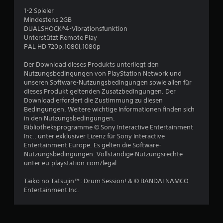
B
1-2 Spieler
e
Mindestens 2GB
DUALSHOCK®4-Vibrationsfunktion
w
Unterstützt Remote Play
PAL HD 720p,1080i,1080p
e
Der Download dieses Produkts unterliegt den
r
Nutzungsbedingungen von PlayStation Network und
unseren Software-Nutzungsbedingungen sowie allen für
t
dieses Produkt geltenden Zusatzbedingungen. Der
Download erfordert die Zustimmung zu diesen
u
Bedingungen. Weitere wichtige Informationen finden sich
in den Nutzungsbedingungen.
Bibliotheksprogramme © Sony Interactive Entertainment
n
Inc., unter exklusiver Lizenz für Sony Interactive
Entertainment Europe. Es gelten die Software-
g
Nutzungsbedingungen. Vollständige Nutzungsrechte
unter eu.playstation.com/legal.
:
Taiko no Tatsujin™: Drum Session! & © BANDAI NAMCO
4
Entertainment Inc.
.