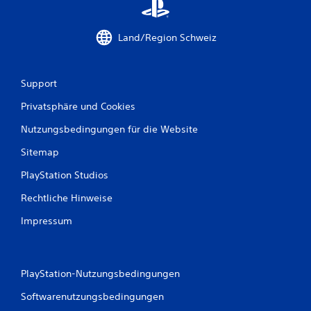
n
Land/Region Schweiz
a
u
Support
s
Privatsphäre und Cookies
2
Nutzungsbedingungen für die Website
6
Sitemap
1
PlayStation Studios
Rechtliche Hinweise
8
Impressum
B
PlayStation-Nutzungsbedingungen
e
Softwarenutzungsbedingungen
w