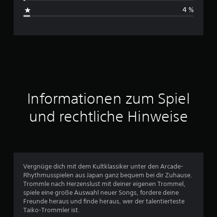
s
4 %
c
h
n
i
t
Informationen zum Spiel
t
und rechtliche Hinweise
l
i
c
Vergnüge dich mit dem Kultklassiker unter den Arcade-
Rhythmusspielen aus Japan ganz bequem bei dir Zuhause.
h
Trommle nach Herzenslust mit deiner eigenen Trommel,
spiele eine große Auswahl neuer Songs, fordere deine
e
Freunde heraus und finde heraus, wer der talentierteste
Taiko-Trommler ist.