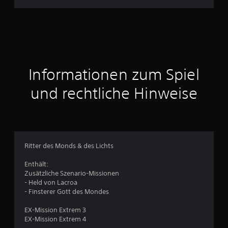
h
n
i
t
Informationen zum Spiel
t
und rechtliche Hinweise
l
i
c
Ritter des Monds & des Lichts
h
Enthält:
Zusätzliche Szenario-Missionen
e
- Held von Lacroa
- Finsterer Gott des Mondes
B
EX-Mission Extrem 3
e
EX-Mission Extrem 4