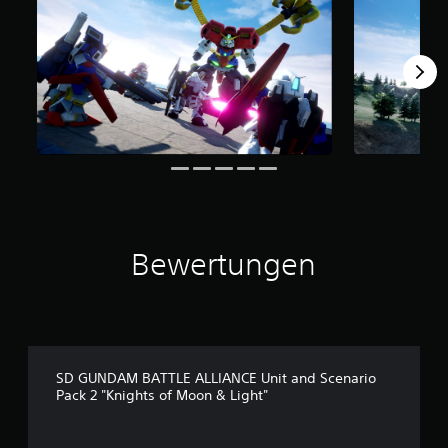
S
t
e
r
n
e
n
a
u
s
5
B
e
Bewertungen
w
e
r
t
u
n
g
SD GUNDAM BATTLE ALLIANCE Unit and Scenario
e
Pack 2 "Knights of Moon & Light"
n