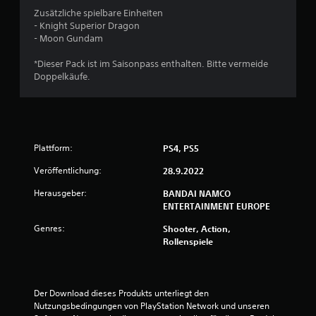
w
Zusätzliche spielbare Einheiten
- Knight Superior Dragon
e
- Moon Gundam
r
*Dieser Pack ist im Saisonpass enthalten. Bitte vermeide
Doppelkäufe.
t
u
n
Plattform:
PS4, PS5
g
Veröffentlichung:
28.9.2022
:
Herausgeber:
BANDAI NAMCO
ENTERTAINMENT EUROPE
5
Genres:
Shooter, Action,
Rollenspiele
v
o
Der Download dieses Produkts unterliegt den 
n
Nutzungsbedingungen von PlayStation Network und unseren 