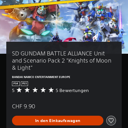
SD GUNDAM BATTLE ALLIANCE Unit 
and Scenario Pack 2 "Knights of Moon 
& Light"
BANDAI NAMCO ENTERTAINMENT EUROPE
PS4
PS5
5
5 Bewertungen
D
u
r
CHF 9.90
c
h
s
In den Einkaufswagen
c
h