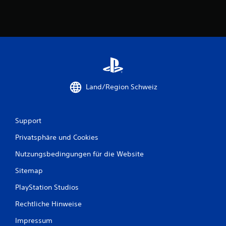
5
B
e
w
Land/Region Schweiz
e
r
Support
t
Privatsphäre und Cookies
u
Nutzungsbedingungen für die Website
Sitemap
n
PlayStation Studios
g
Rechtliche Hinweise
e
Impressum