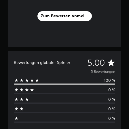
Zum Bewerten anmelden
D
5.00
Bewertungen globaler Spieler
u
5 Bewertungen
100 %
r
0 %
c
0 %
h
0 %
s
0 %
c