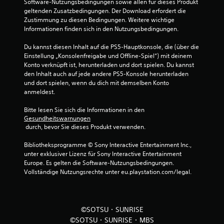
Software-Nutzungsbedingungen sowie allen für dieses Produkt 
5
geltenden Zusatzbedingungen. Der Download erfordert die 
Zustimmung zu diesen Bedingungen. Weitere wichtige 
Informationen finden sich in den Nutzungsbedingungen.
S
Du kannst diesen Inhalt auf die PS5-Hauptkonsole, die (über die 
Einstellung „Konsolenfreigabe und Offline-Spiel“) mit deinem 
t
Konto verknüpft ist, herunterladen und dort spielen. Du kannst 
den Inhalt auch auf jede andere PS5-Konsole herunterladen 
e
und dort spielen, wenn du dich mit demselben Konto 
anmeldest.
r
Bitte lesen Sie sich die Informationen in den 
n
Gesundheitswarnungen
 durch, bevor Sie dieses Produkt verwenden.
e
Bibliotheksprogramme © Sony Interactive Entertainment Inc., 
n
unter exklusiver Lizenz für Sony Interactive Entertainment 
Europe. Es gelten die Software-Nutzungsbedingungen. 
a
Vollständige Nutzungsrechte unter eu.playstation.com/legal.
u
s
©SOTSU・SUNRISE
©SOTSU・SUNRISE・MBS