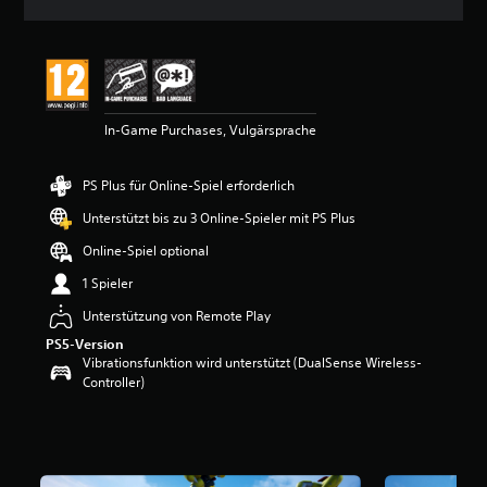
n
i
t
t
l
i
In-Game Purchases, Vulgärsprache
c
h
e
PS Plus für Online-Spiel erforderlich
B
e
Unterstützt bis zu 3 Online-Spieler mit PS Plus
w
e
Online-Spiel optional
r
1 Spieler
t
u
Unterstützung von Remote Play
n
PS5-Version
g
Vibrationsfunktion wird unterstützt (DualSense Wireless-
:
Controller)
5
v
o
n
5