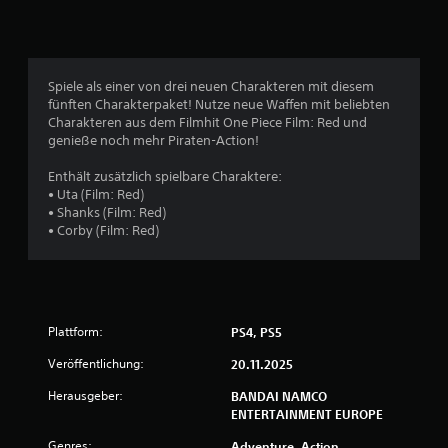
l
i
c
Spiele als einer von drei neuen Charakteren mit diesem
fünften Charakterpaket! Nutze neue Waffen mit beliebten
h
Charakteren aus dem Filmhit One Piece Film: Red und
genieße noch mehr Piraten-Action!
e
Enthält zusätzlich spielbare Charaktere:
B
• Uta (Film: Red)
• Shanks (Film: Red)
e
• Corby (Film: Red)
w
e
Plattform:
PS4, PS5
r
Veröffentlichung:
20.11.2025
t
Herausgeber:
BANDAI NAMCO
u
ENTERTAINMENT EUROPE
Genres:
Adventure, Action