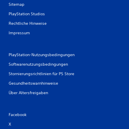
Sitemap
B
PlayStation Studios
e
Rechtliche Hinweise
w
Impressum
e
r
PlayStation-Nutzungsbedingungen
t
Softwarenutzungsbedingungen
u
Stornierungsrichtlinien für PS Store
n
Gesundheitswarnhinweise
Über Altersfreigaben
g
e
Facebook
n
X