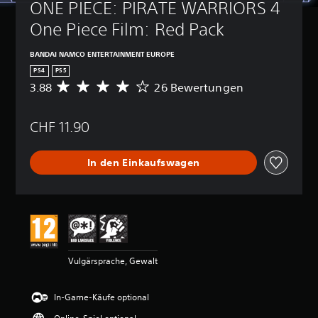
ONE PIECE: PIRATE WARRIORS 4 
One Piece Film: Red Pack
BANDAI NAMCO ENTERTAINMENT EUROPE
PS4
PS5
3.88
26 Bewertungen
D
u
r
CHF 11.90
c
h
s
In den Einkaufswagen
c
h
n
i
t
t
l
i
Vulgärsprache, Gewalt
c
h
e
In-Game-Käufe optional
B
e