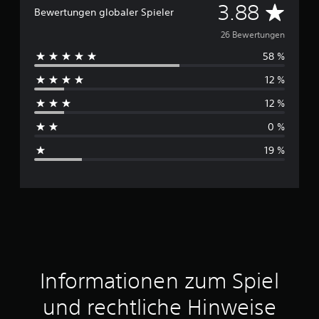
D
3.88
Bewertungen globaler Spieler
u
26 Bewertungen
58 %
r
12 %
c
12 %
h
0 %
s
19 %
c
h
n
i
t
Informationen zum Spiel
t
und rechtliche Hinweise