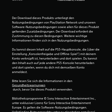
n
g
Der Download dieses Produkts unterliegt den 
:
Nutzungsbedingungen von PlayStation Network und unseren 
Software-Nutzungsbedingungen sowie allen für dieses Produkt 
3
geltenden Zusatzbedingungen. Der Download erfordert die 
Zustimmung zu diesen Bedingungen. Weitere wichtige 
.
Informationen finden sich in den Nutzungsbedingungen.
8
Du kannst diesen Inhalt auf die PS5-Hauptkonsole, die (über die 
Einstellung „Konsolenfreigabe und Offline-Spiel“) mit deinem 
8
Konto verknüpft ist, herunterladen und dort spielen. Du kannst 
den Inhalt auch auf jede andere PS5-Konsole herunterladen 
v
und dort spielen, wenn du dich mit demselben Konto 
anmeldest.
o
Bitte lesen Sie sich die Informationen in den 
n
Gesundheitswarnungen
 durch, bevor Sie dieses Produkt verwenden.
5
Bibliotheksprogramme © Sony Interactive Entertainment Inc., 
unter exklusiver Lizenz für Sony Interactive Entertainment 
Europe. Es gelten die Software-Nutzungsbedingungen. 
Vollständige Nutzungsrechte unter eu.playstation.com/legal.