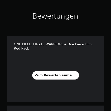
a
u
s
Bewertungen
2
6
B
e
w
e
ONE PIECE: PIRATE WARRIORS 4 One Piece Film:
r
Red Pack
t
u
n
g
e
n
Zum Bewerten anmelden