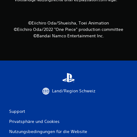
S
t
e
©Eiichiro Oda/Shueisha, Toei Animation
©Eiichiro Oda/2022 "One Piece" production committee
r
©Bandai Namco Entertainment Inc.
n
e
n
a
u
Land/Region Schweiz
s
Support
2
Privatsphäre und Cookies
6
Nutzungsbedingungen für die Website