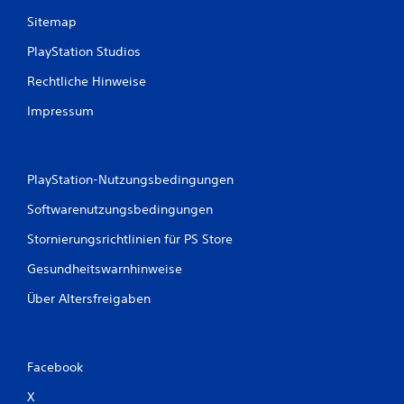
Sitemap
PlayStation Studios
B
Rechtliche Hinweise
e
Impressum
w
e
PlayStation-Nutzungsbedingungen
r
Softwarenutzungsbedingungen
t
Stornierungsrichtlinien für PS Store
u
Gesundheitswarnhinweise
n
Über Altersfreigaben
g
e
Facebook
n
X