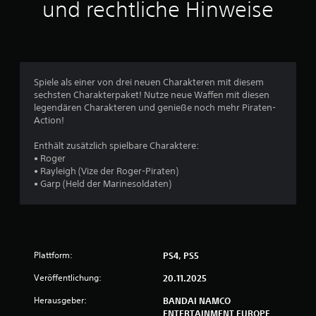
t
und rechtliche Hinweise
l
i
c
Spiele als einer von drei neuen Charakteren mit diesem
sechsten Charakterpaket! Nutze neue Waffen mit diesen
h
legendären Charakteren und genieße noch mehr Piraten-
Action!
e
Enthält zusätzlich spielbare Charaktere:
B
• Roger
• Rayleigh (Vize der Roger-Piraten)
e
• Garp (Held der Marinesoldaten)
w
e
Plattform:
PS4, PS5
r
Veröffentlichung:
20.11.2025
t
Herausgeber:
BANDAI NAMCO
ENTERTAINMENT EUROPE