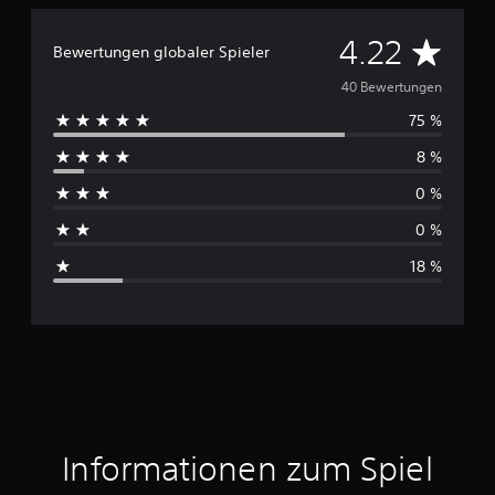
D
4.22
Bewertungen globaler Spieler
u
40 Bewertungen
75 %
r
8 %
c
0 %
h
0 %
s
18 %
c
h
n
i
t
Informationen zum Spiel