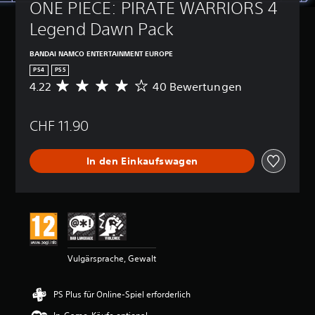
ONE PIECE: PIRATE WARRIORS 4 
Legend Dawn Pack
BANDAI NAMCO ENTERTAINMENT EUROPE
PS4
PS5
4.22
40 Bewertungen
D
u
r
CHF 11.90
c
h
s
In den Einkaufswagen
c
h
n
i
t
t
l
i
Vulgärsprache, Gewalt
c
h
e
PS Plus für Online-Spiel erforderlich
B
e