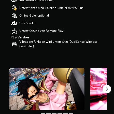
In-Game-Käufe optional
w
Unterstützt bis zu 4 Online-Spieler mit PS Plus
e
r
Online-Spiel optional
t
u
1 – 2 Spieler
n
Unterstützung von Remote Play
g
:
PS5-Version
4
Vibrationsfunktion wird unterstützt (DualSense Wireless-
.
Controller)
2
2
v
o
n
5
S
t
e
r
n
e
n