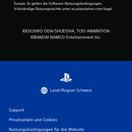
Europe. Es gelten die Software-Nutzungsbedingungen. 
S
Vollständige Nutzungsrechte unter eu.playstation.com/legal.
t
e
©EIICHIRO ODA/SHUEISHA, TOEI ANIMATION
©BANDAI NAMCO Entertainment Inc.
r
n
e
n
a
Land/Region Schweiz
u
s
Support
4
Privatsphäre und Cookies
0
Nutzungsbedingungen für die Website