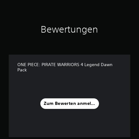
a
u
s
4
0
Bewertungen
B
e
w
e
r
t
ONE PIECE: PIRATE WARRIORS 4 Legend Dawn
u
Pack
n
g
e
n
Zum Bewerten anmelden