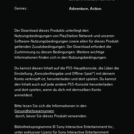
u
Genres:
Adventure, Action
n
g
Der Download dieses Produkts unterliegt den 
:
Nutzungsbedingungen von PlayStation Network und unseren 
Software-Nutzungsbedingungen sowie allen für dieses Produkt 
4
geltenden Zusatzbedingungen. Der Download erfordert die 
Zustimmung zu diesen Bedingungen. Weitere wichtige 
.
Informationen finden sich in den Nutzungsbedingungen.
2
Du kannst diesen Inhalt auf die PS5-Hauptkonsole, die (über die 
Einstellung „Konsolenfreigabe und Offline-Spiel“) mit deinem 
2
Konto verknüpft ist, herunterladen und dort spielen. Du kannst 
den Inhalt auch auf jede andere PS5-Konsole herunterladen 
v
und dort spielen, wenn du dich mit demselben Konto 
anmeldest.
o
Bitte lesen Sie sich die Informationen in den 
n
Gesundheitswarnungen
 durch, bevor Sie dieses Produkt verwenden.
5
Bibliotheksprogramme © Sony Interactive Entertainment Inc., 
unter exklusiver Lizenz für Sony Interactive Entertainment 