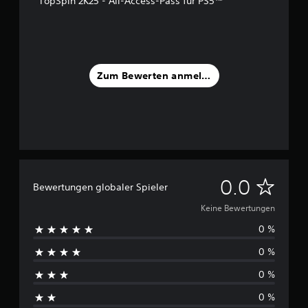
TopSpin 2K25 - All-Access-Pass für PS5™
Zum Bewerten anmelden
K
0.0
Bewertungen globaler Spieler
e
Keine Bewertungen
0 %
i
0 %
n
0 %
e
0 %