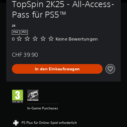
TopSpin 2K25 - All-Access-
Pass für PS5™
2K
PS4
PS5
0
Keine Bewertungen
K
e
i
CHF 39.90
n
e
B
In den Einkaufswagen
e
w
e
r
t
u
n
g
In-Game Purchases
e
n
PS Plus für Online-Spiel erforderlich