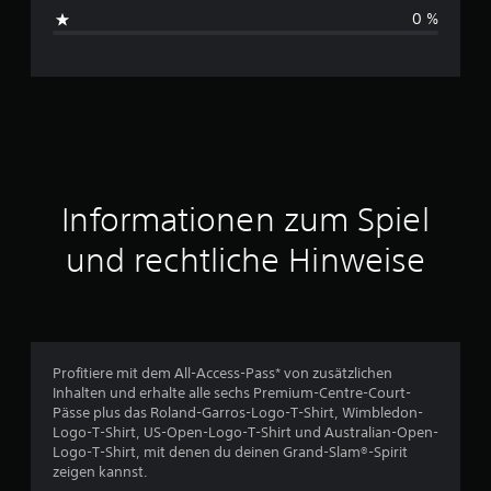
B
0 %
e
w
e
r
t
Informationen zum Spiel
u
und rechtliche Hinweise
n
g
e
Profitiere mit dem All-Access-Pass* von zusätzlichen
Inhalten und erhalte alle sechs Premium-Centre-Court-
n
Pässe plus das Roland-Garros-Logo-T-Shirt, Wimbledon-
Logo-T-Shirt, US-Open-Logo-T-Shirt und Australian-Open-
Logo-T-Shirt, mit denen du deinen Grand-Slam®-Spirit
zeigen kannst.