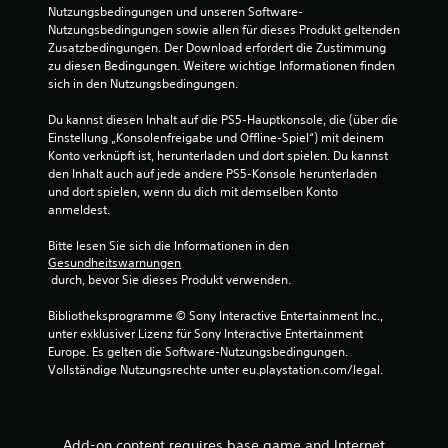
n
Nutzungsbedingungen und unseren Software-
Nutzungsbedingungen sowie allen für dieses Produkt geltenden 
5
Zusatzbedingungen. Der Download erfordert die Zustimmung 
zu diesen Bedingungen. Weitere wichtige Informationen finden 
sich in den Nutzungsbedingungen.
S
Du kannst diesen Inhalt auf die PS5-Hauptkonsole, die (über die 
Einstellung „Konsolenfreigabe und Offline-Spiel“) mit deinem 
t
Konto verknüpft ist, herunterladen und dort spielen. Du kannst 
den Inhalt auch auf jede andere PS5-Konsole herunterladen 
e
und dort spielen, wenn du dich mit demselben Konto 
anmeldest.
r
Bitte lesen Sie sich die Informationen in den 
n
Gesundheitswarnungen
 durch, bevor Sie dieses Produkt verwenden.
e
Bibliotheksprogramme © Sony Interactive Entertainment Inc., 
unter exklusiver Lizenz für Sony Interactive Entertainment 
n
Europe. Es gelten die Software-Nutzungsbedingungen. 
Vollständige Nutzungsrechte unter eu.playstation.com/legal.
a
u
Add-on content requires base game and Internet