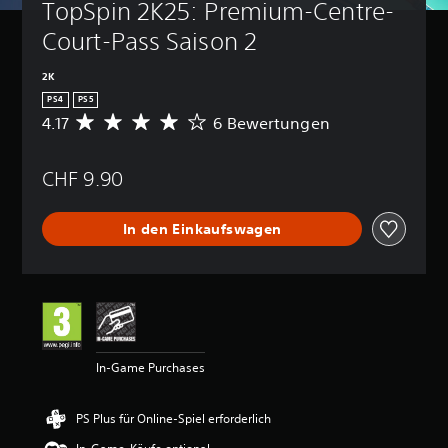
TopSpin 2K25: Premium-Centre-
Court-Pass Saison 2
2K
PS4
PS5
4.17
6 Bewertungen
D
u
r
CHF 9.90
c
h
s
In den Einkaufswagen
c
h
n
i
t
t
l
i
In-Game Purchases
c
h
e
PS Plus für Online-Spiel erforderlich
B
e