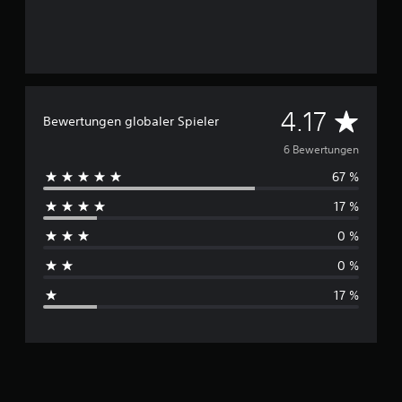
D
4.17
Bewertungen globaler Spieler
u
6 Bewertungen
67 %
r
17 %
c
0 %
h
0 %
s
17 %
c
h
n