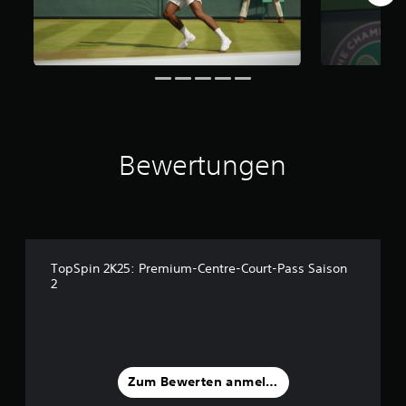
a
u
s
6
B
e
w
e
r
Bewertungen
t
u
n
g
e
n
TopSpin 2K25: Premium-Centre-Court-Pass Saison
2
Zum Bewerten anmelden