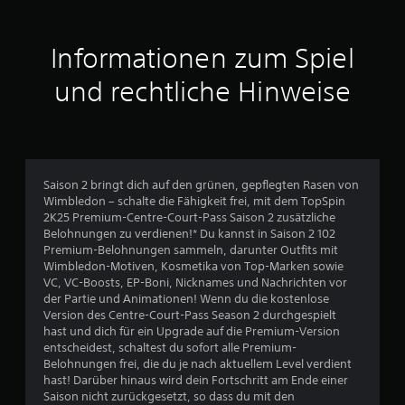
i
t
Informationen zum Spiel
t
und rechtliche Hinweise
l
i
c
Saison 2 bringt dich auf den grünen, gepflegten Rasen von
Wimbledon – schalte die Fähigkeit frei, mit dem TopSpin
h
2K25 Premium-Centre-Court-Pass Saison 2 zusätzliche
Belohnungen zu verdienen!* Du kannst in Saison 2 102
e
Premium-Belohnungen sammeln, darunter Outfits mit
Wimbledon-Motiven, Kosmetika von Top-Marken sowie
B
VC, VC-Boosts, EP-Boni, Nicknames und Nachrichten vor
der Partie und Animationen! Wenn du die kostenlose
e
Version des Centre-Court-Pass Season 2 durchgespielt
hast und dich für ein Upgrade auf die Premium-Version
w
entscheidest, schaltest du sofort alle Premium-
Belohnungen frei, die du je nach aktuellem Level verdient
e
hast! Darüber hinaus wird dein Fortschritt am Ende einer
Saison nicht zurückgesetzt, so dass du mit den