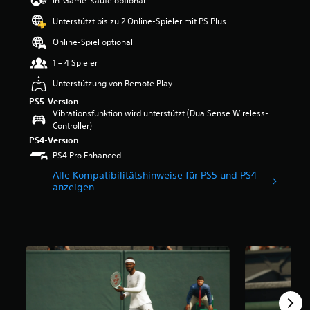
In-Game-Käufe optional
w
Unterstützt bis zu 2 Online-Spieler mit PS Plus
e
r
Online-Spiel optional
t
u
1 – 4 Spieler
n
Unterstützung von Remote Play
g
:
PS5-Version
4
Vibrationsfunktion wird unterstützt (DualSense Wireless-
.
Controller)
1
PS4-Version
7
PS4 Pro Enhanced
v
o
Alle Kompatibilitätshinweise für PS5 und PS4
anzeigen
n
5
S
t
e
r
n
e
n