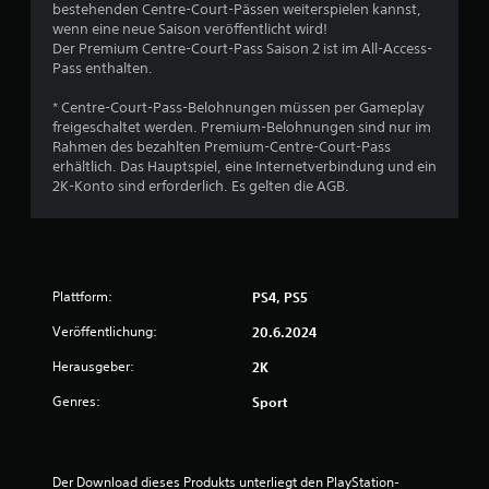
r
bestehenden Centre-Court-Pässen weiterspielen kannst,
wenn eine neue Saison veröffentlicht wird!
t
Der Premium Centre-Court-Pass Saison 2 ist im All-Access-
Pass enthalten.
u
* Centre-Court-Pass-Belohnungen müssen per Gameplay
freigeschaltet werden. Premium-Belohnungen sind nur im
n
Rahmen des bezahlten Premium-Centre-Court-Pass
erhältlich. Das Hauptspiel, eine Internetverbindung und ein
g
2K-Konto sind erforderlich. Es gelten die AGB.
:
4
.
Plattform:
PS4, PS5
1
Veröffentlichung:
20.6.2024
Herausgeber:
2K
7
Genres:
Sport
v
o
Der Download dieses Produkts unterliegt den PlayStation-