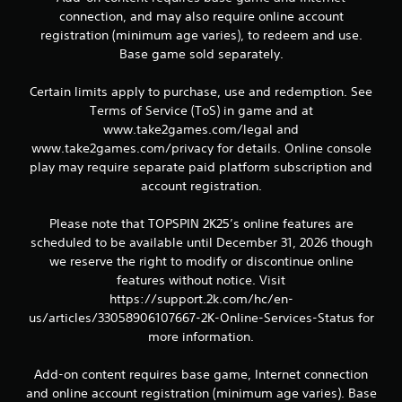
s
connection, and may also require online account
6
registration (minimum age varies), to redeem and use.
Base game sold separately.
Certain limits apply to purchase, use and redemption. See
B
Terms of Service (ToS) in game and at
www.take2games.com/legal and
e
www.take2games.com/privacy for details. Online console
w
play may require separate paid platform subscription and
account registration.
e
Please note that TOPSPIN 2K25’s online features are
r
scheduled to be available until December 31, 2026 though
we reserve the right to modify or discontinue online
t
features without notice. Visit
u
https://support.2k.com/hc/en-
us/articles/33058906107667-2K-Online-Services-Status for
n
more information.
g
Add-on content requires base game, Internet connection
and online account registration (minimum age varies). Base