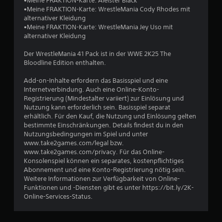
•Meine FRAKTION-Karte: Aleister Black
B
•Meine FRAKTION-Karte: WrestleMania Cody Rhodes mit
alternativer Kleidung
e
•Meine FRAKTION-Karte: WrestleMania Jey Uso mit
alternativer Kleidung
w
Der WrestleMania 41 Pack ist in der WWE 2K25 The
e
Bloodline Edition enthalten.
r
Add-on-Inhalte erfordern das Basisspiel und eine
Internetverbindung. Auch eine Online-Konto-
t
Registrierung (Mindestalter variiert) zur Einlösung und
Nutzung kann erforderlich sein. Basisspiel separat
u
erhältlich. Für den Kauf, die Nutzung und Einlösung gelten
bestimmte Einschränkungen. Details findest du in den
Nutzungsbedingungen im Spiel und unter
n
www.take2games.com/legal bzw.
www.take2games.com/privacy. Für das Online-
g
Konsolenspiel können ein separates, kostenpflichtiges
Abonnement und eine Konto-Registrierung nötig sein.
:
Weitere Informationen zur Verfügbarkeit von Online-
Funktionen und -Diensten gibt es unter https://bit.ly/2K-
4
Online-Services-Status.
.