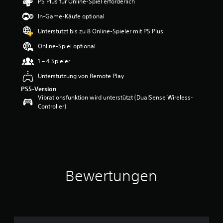
PS Plus für Online-Spiel erforderlich
e
w
In-Game-Käufe optional
e
Unterstützt bis zu 8 Online-Spieler mit PS Plus
r
t
Online-Spiel optional
u
n
1 – 4 Spieler
g
Unterstützung von Remote Play
:
4
PS5-Version
.
Vibrationsfunktion wird unterstützt (DualSense Wireless-
3
Controller)
7
v
o
n
5
S
Bewertungen
t
e
r
n
e
n