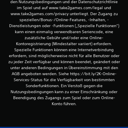
e
den Nutzungsbedingungen und der Datenschutzrichtlinie
im Spiel und auf www.take2games.com/legal und
r
www.take2games.com/privacy unterliegt. Der Zugang zu
speziellen/Bonus-/Online-Features, -Inhalten, -
t
Dienstleistungen oder -Funktionen („Spezielle Funktionen“)
kann einen einmalig verwendbaren Seriencode, eine
u
zusätzliche Gebühr und/oder eine Online-
n
Kontoregistrierung (Mindestalter variiert) erfordern.
Spezielle Funktionen können eine Internetverbindung
g
erfordern, sind möglicherweise nicht für alle Benutzer oder
zu jeder Zeit verfügbar und können beendet, geändert oder
e
unter anderen Bedingungen in Übereinstimmung mit den
AGB angeboten werden. Siehe https://bit.ly/2K-Online-
n
Services-Status für die Verfügbarkeit von bestimmten
Sonderfunktionen. Ein Verstoß gegen die
Nutzungsbedingungen kann zu einer Einschränkung oder
Beendigung des Zugangs zum Spiel oder zum Online-
Konto führen.