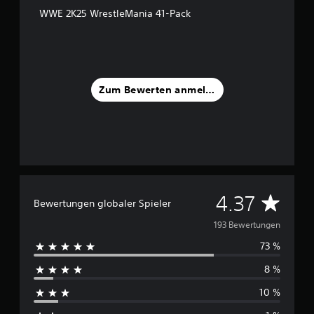
a
WWE 2K25 WrestleMania 41-Pack
u
s
1
9
3
Zum Bewerten anmelden
B
e
w
e
r
t
u
n
D
4.37
g
Bewertungen globaler Spieler
e
u
193 Bewertungen
n
73 %
r
8 %
c
10 %
h