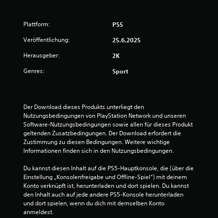
3
7
Plattform:
PS5
Veröffentlichung:
v
25.6.2025
Herausgeber:
2K
o
Genres:
Sport
n
5
Der Download dieses Produkts unterliegt den 
Nutzungsbedingungen von PlayStation Network und unseren 
Software-Nutzungsbedingungen sowie allen für dieses Produkt 
S
geltenden Zusatzbedingungen. Der Download erfordert die 
Zustimmung zu diesen Bedingungen. Weitere wichtige 
t
Informationen finden sich in den Nutzungsbedingungen.
e
Du kannst diesen Inhalt auf die PS5-Hauptkonsole, die (über die 
Einstellung „Konsolenfreigabe und Offline-Spiel“) mit deinem 
r
Konto verknüpft ist, herunterladen und dort spielen. Du kannst 
den Inhalt auch auf jede andere PS5-Konsole herunterladen 
n
und dort spielen, wenn du dich mit demselben Konto 
anmeldest.