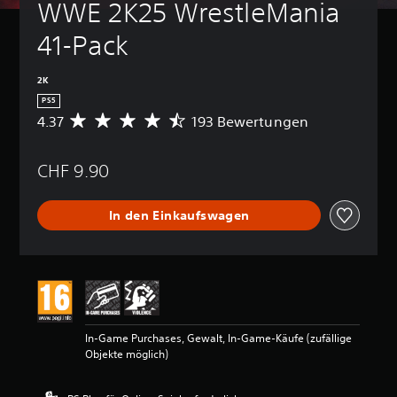
WWE 2K25 WrestleMania 
41-Pack
2K
PS5
4.37
193 Bewertungen
D
u
r
CHF 9.90
c
h
s
In den Einkaufswagen
c
h
n
i
t
t
l
i
In-Game Purchases, Gewalt, In-Game-Käufe (zufällige
c
Objekte möglich)
h
e
B