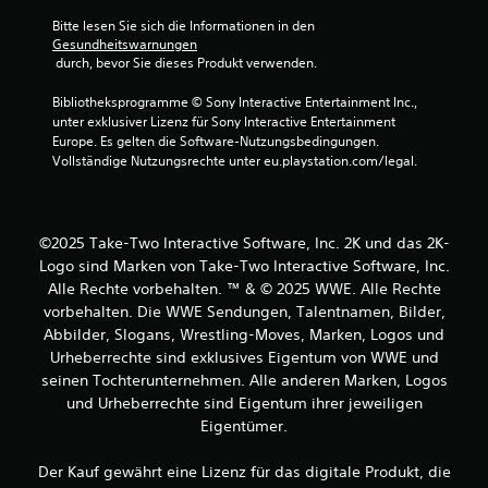
e
Bitte lesen Sie sich die Informationen in den 
Gesundheitswarnungen
n
 durch, bevor Sie dieses Produkt verwenden.
a
Bibliotheksprogramme © Sony Interactive Entertainment Inc., 
unter exklusiver Lizenz für Sony Interactive Entertainment 
u
Europe. Es gelten die Software-Nutzungsbedingungen. 
Vollständige Nutzungsrechte unter eu.playstation.com/legal.
s
1
©2025 Take-Two Interactive Software, Inc. 2K und das 2K-
9
Logo sind Marken von Take-Two Interactive Software, Inc.
3
Alle Rechte vorbehalten. ™ & © 2025 WWE. Alle Rechte
vorbehalten. Die WWE Sendungen, Talentnamen, Bilder,
Abbilder, Slogans, Wrestling-Moves, Marken, Logos und
Urheberrechte sind exklusives Eigentum von WWE und
B
seinen Tochterunternehmen. Alle anderen Marken, Logos
und Urheberrechte sind Eigentum ihrer jeweiligen
e
Eigentümer.
w
Der Kauf gewährt eine Lizenz für das digitale Produkt, die