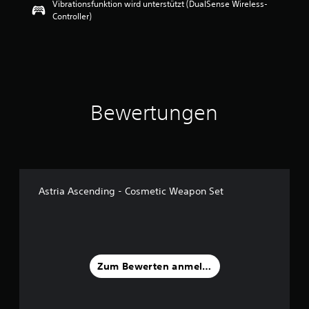
Vibrationsfunktion wird unterstützt (DualSense Wireless-
e
Controller)
w
e
r
t
u
n
g
Bewertungen
:
5
v
o
n
5
Astria Ascending - Cosmetic Weapon Set
S
t
e
r
n
e
Zum Bewerten anmelden
n
a
u
s