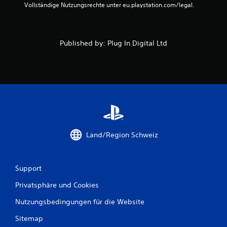
t
Vollständige Nutzungsrechte unter eu.playstation.com/legal.
e
r
Published by: Plug In Digital Ltd
n
e
n
a
u
Land/Region Schweiz
s
Support
2
Privatsphäre und Cookies
Nutzungsbedingungen für die Website
B
Sitemap