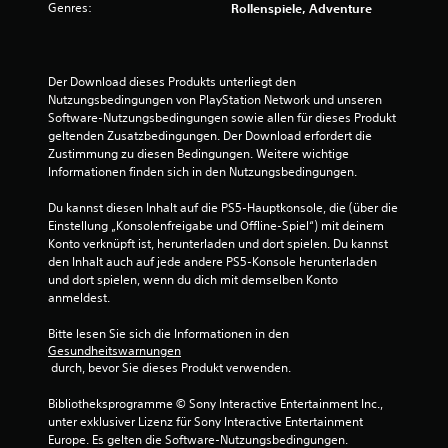
t
Genres:
Rollenspiele, Adventure
u
n
Der Download dieses Produkts unterliegt den 
Nutzungsbedingungen von PlayStation Network und unseren 
Software-Nutzungsbedingungen sowie allen für dieses Produkt 
g
geltenden Zusatzbedingungen. Der Download erfordert die 
Zustimmung zu diesen Bedingungen. Weitere wichtige 
:
Informationen finden sich in den Nutzungsbedingungen.
5
Du kannst diesen Inhalt auf die PS5-Hauptkonsole, die (über die 
Einstellung „Konsolenfreigabe und Offline-Spiel“) mit deinem 
v
Konto verknüpft ist, herunterladen und dort spielen. Du kannst 
den Inhalt auch auf jede andere PS5-Konsole herunterladen 
o
und dort spielen, wenn du dich mit demselben Konto 
anmeldest.
n
Bitte lesen Sie sich die Informationen in den 
5
Gesundheitswarnungen
 durch, bevor Sie dieses Produkt verwenden.
Bibliotheksprogramme © Sony Interactive Entertainment Inc., 
S
unter exklusiver Lizenz für Sony Interactive Entertainment 
Europe. Es gelten die Software-Nutzungsbedingungen. 