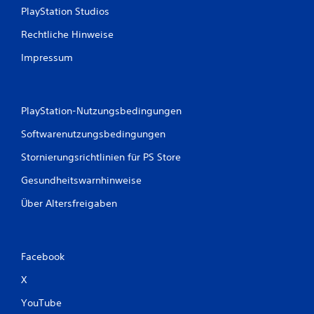
e
PlayStation Studios
w
Rechtliche Hinweise
e
Impressum
r
t
PlayStation-Nutzungsbedingungen
u
Softwarenutzungsbedingungen
n
Stornierungsrichtlinien für PS Store
Gesundheitswarnhinweise
g
Über Altersfreigaben
e
n
Facebook
X
YouTube