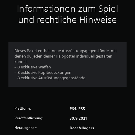
t
Informationen zum Spiel
t
und rechtliche Hinweise
l
i
c
Dieses Paket enthält neue Ausrüstungsgegenstände, mit
denen du jeden deiner Halbgötter individuell gestalten
h
kannst.
– 8 exklusive Waffen
e
– 8 exklusive Kopfbedeckungen
– 8 exklusive Ausrüstungsgegenstände
B
e
w
Plattform:
PS4, PS5
e
Veröffentlichung:
30.9.2021
r
Herausgeber:
Dear Villagers