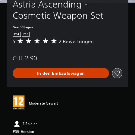
Astria Ascending - 
Cosmetic Weapon Set
Dear Villagers
PS4
PS5
5
2 Bewertungen
D
u
r
CHF 2.90
c
h
s
In den Einkaufswagen
c
h
n
i
t
t
Moderate Gewalt
l
i
c
h
1 Spieler
e
PS5-Version
B