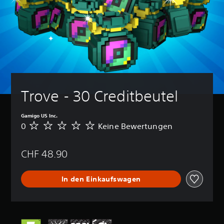
Trove - 30 Creditbeutel
Gamigo US Inc.
0
Keine Bewertungen
K
e
i
CHF 48.90
n
e
B
In den Einkaufswagen
e
w
e
r
t