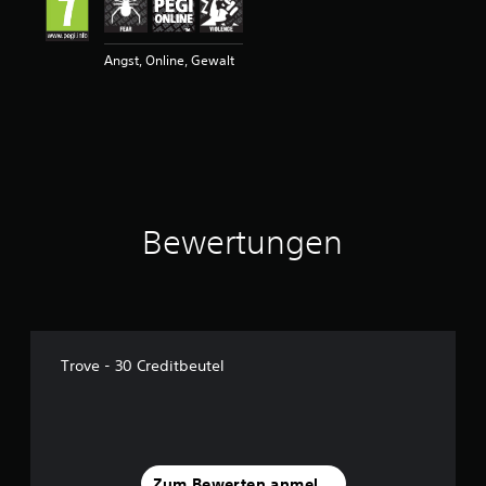
u
n
g
Angst, Online, Gewalt
e
n
Bewertungen
Trove - 30 Creditbeutel
Zum Bewerten anmelden