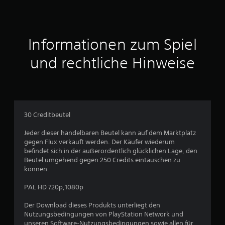
e
r
t
Informationen zum Spiel
u
und rechtliche Hinweise
n
g
e
30 Creditbeutel
n
Jeder dieser handelbaren Beutel kann auf dem Marktplatz
gegen Flux verkauft werden. Der Käufer wiederum
befindet sich in der außerordentlich glücklichen Lage, den
Beutel umgehend gegen 250 Credits eintauschen zu
können.
PAL HD 720p,1080p
Der Download dieses Produkts unterliegt den
Nutzungsbedingungen von PlayStation Network und
unseren Software-Nutzungsbedingungen sowie allen für