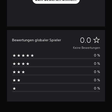
K
0.0
Bewertungen globaler Spieler
e
Keine Bewertungen
0 %
i
0 %
n
0 %
e
0 %
B
0 %
e
w