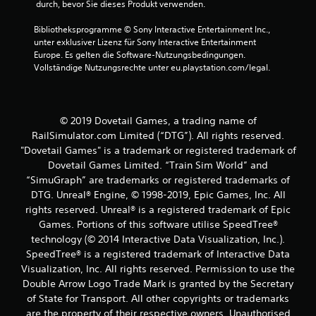
 durch, bevor Sie dieses Produkt verwenden.
a
Bibliotheksprogramme © Sony Interactive Entertainment Inc., 
unter exklusiver Lizenz für Sony Interactive Entertainment 
u
Europe. Es gelten die Software-Nutzungsbedingungen. 
Vollständige Nutzungsrechte unter eu.playstation.com/legal.
s
2
© 2019 Dovetail Games, a trading name of
RailSimulator.com Limited (“DTG”). All rights reserved.
B
"Dovetail Games" is a trademark or registered trademark of
Dovetail Games Limited. “Train Sim World” and
e
“SimuGraph” are trademarks or registered trademarks of
DTG. Unreal® Engine, © 1998-2019, Epic Games, Inc. All
w
rights reserved. Unreal® is a registered trademark of Epic
Games. Portions of this software utilise SpeedTree®
e
technology (© 2014 Interactive Data Visualization, Inc.).
r
SpeedTree® is a registered trademark of Interactive Data
Visualization, Inc. All rights reserved. Permission to use the
t
Double Arrow Logo Trade Mark is granted by the Secretary
of State for Transport. All other copyrights or trademarks
u
are the property of their respective owners. Unauthorised