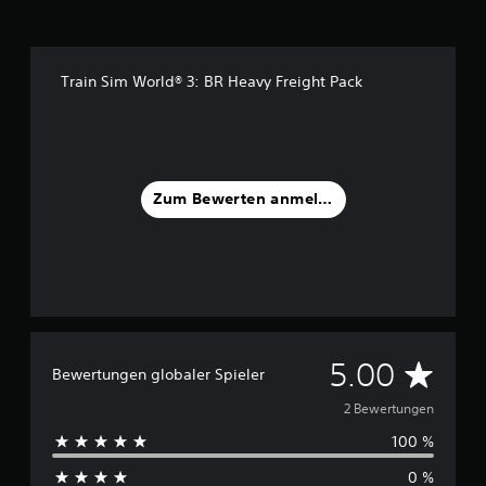
2
B
e
w
Train Sim World® 3: BR Heavy Freight Pack
e
r
t
u
n
g
Zum Bewerten anmelden
e
n
D
5.00
Bewertungen globaler Spieler
u
2 Bewertungen
100 %
r
0 %