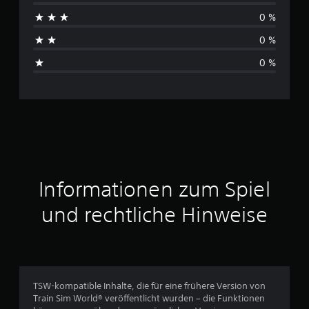
c
0 %
h
0 %
s
0 %
c
h
n
i
t
Informationen zum Spiel
t
und rechtliche Hinweise
l
i
c
TSW-kompatible Inhalte, die für eine frühere Version von
Train Sim World® veröffentlicht wurden – die Funktionen