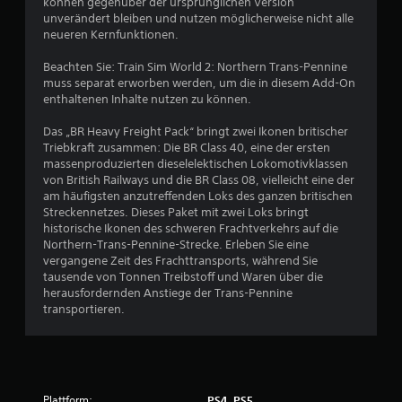
h
können gegenüber der ursprünglichen Version
unverändert bleiben und nutzen möglicherweise nicht alle
e
neueren Kernfunktionen.
B
Beachten Sie: Train Sim World 2: Northern Trans-Pennine
muss separat erworben werden, um die in diesem Add-On
e
enthaltenen Inhalte nutzen zu können.
w
Das „BR Heavy Freight Pack“ bringt zwei Ikonen britischer
Triebkraft zusammen: Die BR Class 40, eine der ersten
e
massenproduzierten dieselelektischen Lokomotivklassen
von British Railways und die BR Class 08, vielleicht eine der
r
am häufigsten anzutreffenden Loks des ganzen britischen
Streckennetzes. Dieses Paket mit zwei Loks bringt
t
historische Ikonen des schweren Frachtverkehrs auf die
Northern-Trans-Pennine-Strecke. Erleben Sie eine
u
vergangene Zeit des Frachttransports, während Sie
tausende von Tonnen Treibstoff und Waren über die
herausfordernden Anstiege der Trans-Pennine
n
transportieren.
g
:
5
Plattform:
PS4, PS5