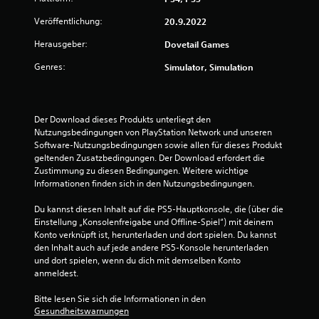
v
Veröffentlichung:
20.9.2022
Herausgeber:
Dovetail Games
o
Genres:
Simulator, Simulation
n
5
Der Download dieses Produkts unterliegt den 
Nutzungsbedingungen von PlayStation Network und unseren 
Software-Nutzungsbedingungen sowie allen für dieses Produkt 
S
geltenden Zusatzbedingungen. Der Download erfordert die 
Zustimmung zu diesen Bedingungen. Weitere wichtige 
t
Informationen finden sich in den Nutzungsbedingungen.
e
Du kannst diesen Inhalt auf die PS5-Hauptkonsole, die (über die 
Einstellung „Konsolenfreigabe und Offline-Spiel“) mit deinem 
r
Konto verknüpft ist, herunterladen und dort spielen. Du kannst 
den Inhalt auch auf jede andere PS5-Konsole herunterladen 
n
und dort spielen, wenn du dich mit demselben Konto 
anmeldest.
e
Bitte lesen Sie sich die Informationen in den 
n
Gesundheitswarnungen