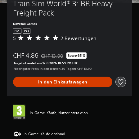
Train Sim World® 3: BR Heavy 
Freight Pack
Dovetail Games
PS4
PS5
5
2 Bewertungen
D
u
r
CHF 4.86
c
CHF 13.90
Spare 65 %
Preisnachlass gegenüber dem Originalpreis von
h
Angebot endet am 12.8.2026 10:59 PM UTC
s
Niedrigster Preis in den letzten 30 Tagen: CHF 13.90
c
h
In den Einkaufswagen
n
i
t
t
l
i
In-Game-Käufe, Nutzerinteraktion
c
h
e
B
In-Game-Käufe optional
e