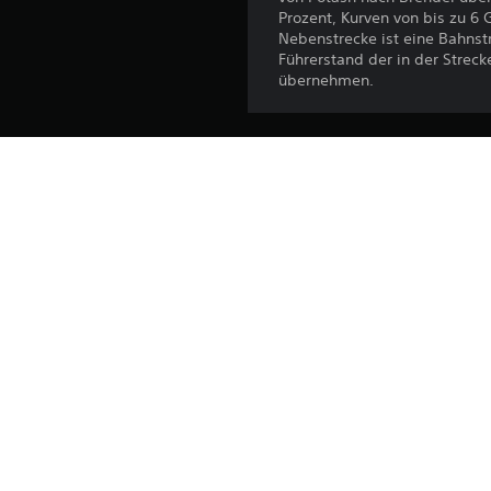
Prozent, Kurven von bis zu 6
Nebenstrecke ist eine Bahnst
Führerstand der in der Strec
übernehmen.
Plattform:
Veröffentlichung:
Herausgeber:
Genres: