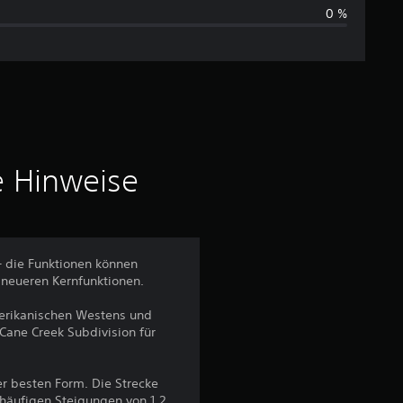
0 %
s
c
h
n
i
e Hinweise
t
t
– die Funktionen können
 neueren Kernfunktionen.
l
erikanischen Westens und
i
Cane Creek Subdivision für
c
er besten Form. Die Strecke
häufigen Steigungen von 1,2