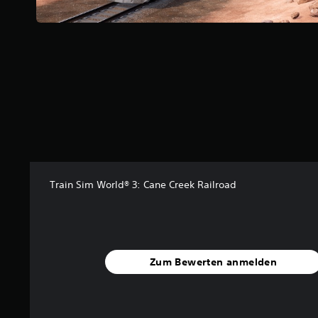
o
n
5
S
t
e
r
n
e
n
a
u
s
Train Sim World® 3: Cane Creek Railroad
1
B
e
w
Zum Bewerten anmelden
e
r
t
u