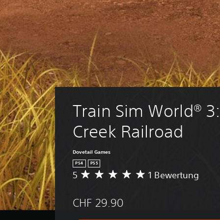
Train Sim World® 3
Creek Railroad
Dovetail Games
PS4
PS5
5
1 Bewertung
D
u
r
CHF 29.90
c
h