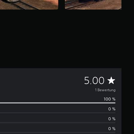
D
5.00
u
1 Bewertung
100 %
r
0 %
c
0 %
h
0 %