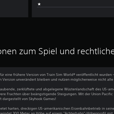
onen zum Spiel und rechtlich
für eine frühere Version von Train Sim World® veröffentlicht wurden 
 Version unverändert bleiben und nutzen möglicherweise nicht alle
raubende, zerklüftete und abgelegene Wüstenlandschaft des US-am
were Frachten über beängstigende Steigungen. Mit der Union Pacific 
ft dargestellt von Skyhook Games!
ietet harten, dreckigen US-amerikanischen Eisenbahnbetrieb in sein
rwindet 300 Meter an Höhe auf einem "Achterbahn"-Höhenprofil mit 