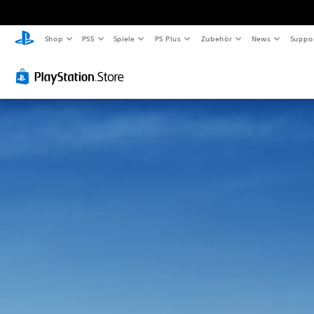
Shop
PS5
Spiele
PS Plus
Zubehör
News
Suppo