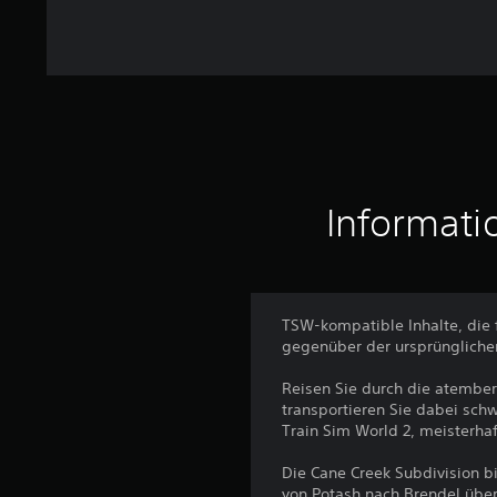
n
g
e
n
Informati
TSW-kompatible Inhalte, die 
gegenüber der ursprünglichen
Reisen Sie durch die atembe
transportieren Sie dabei sch
Train Sim World 2, meisterha
Die Cane Creek Subdivision b
von Potash nach Brendel übe