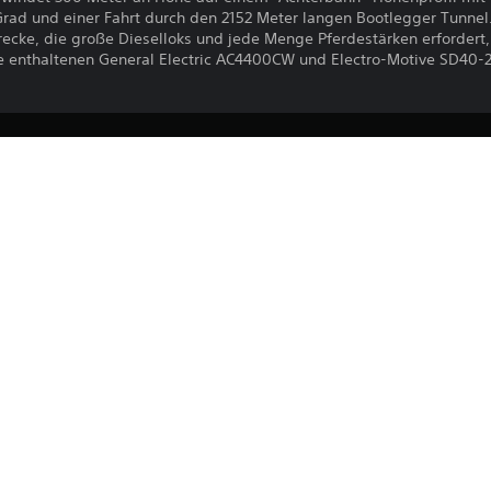
 Grad und einer Fahrt durch den 2152 Meter langen Bootlegger Tunnel
recke, die große Dieselloks und jede Menge Pferdestärken erfordert
ke enthaltenen General Electric AC4400CW und Electro-Motive SD40-2 
Der Download dieses Produkts unterli
PS4, PS5
PlayStation Network und unseren Soft
allen für dieses Produkt geltenden Zu
13.9.2022
erfordert die Zustimmung zu diesen Be
Dovetail Games
Informationen finden sich in den Nutz
Simulator, Simulation
Du kannst diesen Inhalt auf die PS5-Hau
Einstellung „Konsolenfreigabe und Offli
verknüpft ist, herunterladen und dort sp
auf jede andere PS5-Konsole herunterla
dich mit demselben Konto anmeldest.
Bitte lesen Sie sich die Informationen i
Gesundheitswarnungen
 durch, bevor Sie dieses Produkt verwe