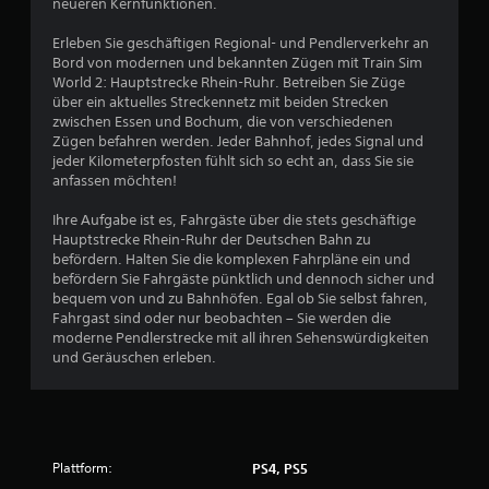
e
neueren Kernfunktionen.
B
Erleben Sie geschäftigen Regional- und Pendlerverkehr an
Bord von modernen und bekannten Zügen mit Train Sim
e
World 2: Hauptstrecke Rhein-Ruhr. Betreiben Sie Züge
über ein aktuelles Streckennetz mit beiden Strecken
w
zwischen Essen und Bochum, die von verschiedenen
Zügen befahren werden. Jeder Bahnhof, jedes Signal und
e
jeder Kilometerpfosten fühlt sich so echt an, dass Sie sie
anfassen möchten!
r
Ihre Aufgabe ist es, Fahrgäste über die stets geschäftige
t
Hauptstrecke Rhein-Ruhr der Deutschen Bahn zu
befördern. Halten Sie die komplexen Fahrpläne ein und
u
befördern Sie Fahrgäste pünktlich und dennoch sicher und
bequem von und zu Bahnhöfen. Egal ob Sie selbst fahren,
Fahrgast sind oder nur beobachten – Sie werden die
n
moderne Pendlerstrecke mit all ihren Sehenswürdigkeiten
und Geräuschen erleben.
g
:
5
Plattform:
PS4, PS5