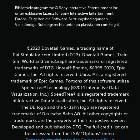
Bibliotheksprogramme © Sony Interactive Entertainment Inc., 
u
unter exklusiver Lizenz für Sony Interactive Entertainment 
Europe. Es gelten die Software-Nutzungsbedingungen. 
s
Vollständige Nutzungsrechte unter eu.playstation.com/legal.
4
©2020 Dovetail Games, a trading name of
B
RailSimulator.com Limited (DTG). Dovetail Games, Train
Sim World and SimuGraph are trademarks or registered
e
trademarks of DTG. Unreal® Engine, ©1998-2020, Epic
Games, Inc. All rights reserved. Unreal® is a registered
w
trademark of Epic Games. Portions of this software utilise
SpeedTree® technology (©2014 Interactive Data
e
Visualization, Inc.). SpeedTree® is a registered trademark
r
of Interactive Data Visualization, Inc. All rights reserved.
The DB logo and the S-Bahn logo are registered
t
trademarks of Deutsche Bahn AG. All other copyrights or
trademarks are the property of their respective owners.
u
Developed and published by DTG. The full credit list can
be accessed from the TSW “Options” menu.
n
Datenschutzrichtlinien des Spiels und EULA