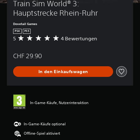
Train Sim World® 3: 
Hauptstrecke Rhein-Ruhr
Dovetail Games
PS4
PS5
5
4 Bewertungen
D
u
r
CHF 29.90
c
h
s
In den Einkaufswagen
c
h
n
i
t
t
In-Game-Käufe, Nutzerinteraktion
l
i
c
h
In-Game-Käufe optional
e
Offline-Spiel aktiviert
B
e