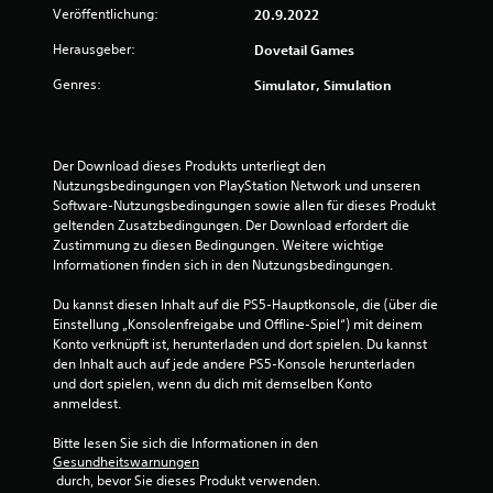
v
Veröffentlichung:
20.9.2022
o
Herausgeber:
Dovetail Games
n
Genres:
Simulator, Simulation
5
Der Download dieses Produkts unterliegt den 
Nutzungsbedingungen von PlayStation Network und unseren 
S
Software-Nutzungsbedingungen sowie allen für dieses Produkt 
geltenden Zusatzbedingungen. Der Download erfordert die 
t
Zustimmung zu diesen Bedingungen. Weitere wichtige 
Informationen finden sich in den Nutzungsbedingungen.
e
Du kannst diesen Inhalt auf die PS5-Hauptkonsole, die (über die 
r
Einstellung „Konsolenfreigabe und Offline-Spiel“) mit deinem 
Konto verknüpft ist, herunterladen und dort spielen. Du kannst 
n
den Inhalt auch auf jede andere PS5-Konsole herunterladen 
und dort spielen, wenn du dich mit demselben Konto 
e
anmeldest.
n
Bitte lesen Sie sich die Informationen in den 
Gesundheitswarnungen
a
 durch, bevor Sie dieses Produkt verwenden.