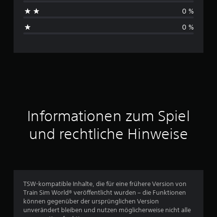
h
0 %
s
0 %
c
h
n
i
t
Informationen zum Spiel
t
und rechtliche Hinweise
l
i
c
TSW-kompatible Inhalte, die für eine frühere Version von
Train Sim World® veröffentlicht wurden – die Funktionen
h
können gegenüber der ursprünglichen Version
unverändert bleiben und nutzen möglicherweise nicht alle