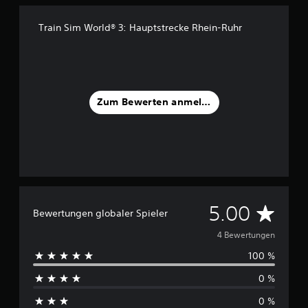
4
B
Train Sim World® 3: Hauptstrecke Rhein-Ruhr
e
w
e
r
t
u
Zum Bewerten anmelden
n
g
e
n
D
5.00
Bewertungen globaler Spieler
u
4 Bewertungen
100 %
r
0 %
c
0 %