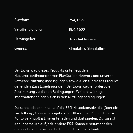
v
o
Plattform:
PS4, PS5
n
Veröffentlichung:
13.9.2022
5
Herausgeber:
Dovetail Games
Genres:
Simulator, Simulation
S
t
Der Download dieses Produkts unterliegt den 
Nutzungsbedingungen von PlayStation Network und unseren 
e
Software-Nutzungsbedingungen sowie allen für dieses Produkt 
geltenden Zusatzbedingungen. Der Download erfordert die 
r
Zustimmung zu diesen Bedingungen. Weitere wichtige 
Informationen finden sich in den Nutzungsbedingungen.
n
Du kannst diesen Inhalt auf die PS5-Hauptkonsole, die (über die 
e
Einstellung „Konsolenfreigabe und Offline-Spiel“) mit deinem 
Konto verknüpft ist, herunterladen und dort spielen. Du kannst 
n
den Inhalt auch auf jede andere PS5-Konsole herunterladen 
und dort spielen, wenn du dich mit demselben Konto 