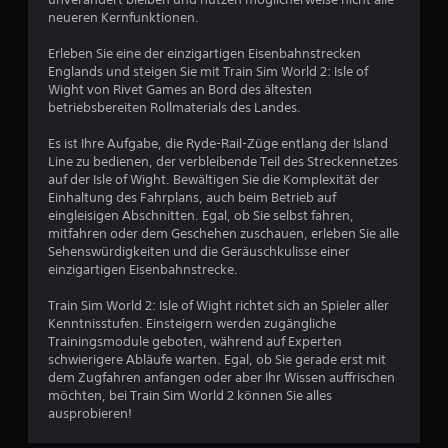
e
neueren Kernfunktionen.
B
Erleben Sie eine der einzigartigen Eisenbahnstrecken
Englands und steigen Sie mit Train Sim World 2: Isle of
e
Wight von Rivet Games an Bord des ältesten
betriebsbereiten Rollmaterials des Landes.
w
Es ist Ihre Aufgabe, die Ryde-Rail-Züge entlang der Island
e
Line zu bedienen, der verbleibende Teil des Streckennetzes
auf der Isle of Wight. Bewältigen Sie die Komplexität der
r
Einhaltung des Fahrplans, auch beim Betrieb auf
eingleisigen Abschnitten. Egal, ob Sie selbst fahren,
t
mitfahren oder dem Geschehen zuschauen, erleben Sie alle
Sehenswürdigkeiten und die Geräuschkulisse einer
u
einzigartigen Eisenbahnstrecke.
Train Sim World 2: Isle of Wight richtet sich an Spieler aller
n
Kenntnisstufen. Einsteigern werden zugängliche
Trainingsmodule geboten, während auf Experten
g
schwierigere Abläufe warten. Egal, ob Sie gerade erst mit
dem Zugfahren anfangen oder aber Ihr Wissen auffrischen
:
möchten, bei Train Sim World 2 können Sie alles
ausprobieren!
1