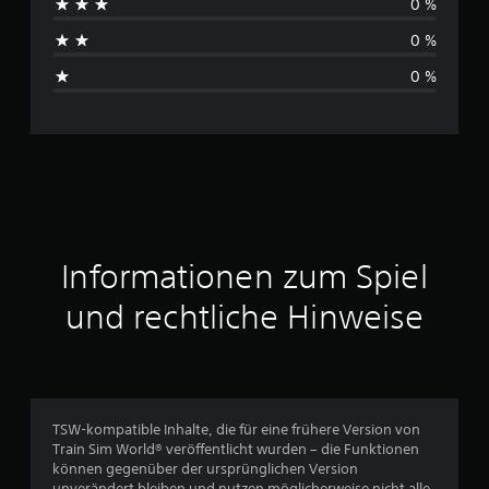
0 %
h
0 %
s
0 %
c
h
n
i
t
Informationen zum Spiel
t
und rechtliche Hinweise
l
i
c
TSW-kompatible Inhalte, die für eine frühere Version von
Train Sim World® veröffentlicht wurden – die Funktionen
h
können gegenüber der ursprünglichen Version
unverändert bleiben und nutzen möglicherweise nicht alle