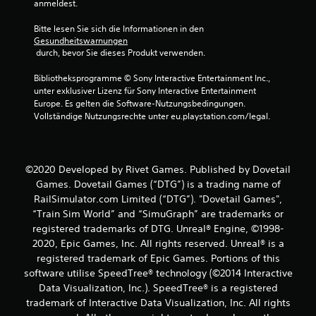
a
anmeldest.
u
Bitte lesen Sie sich die Informationen in den 
Gesundheitswarnungen
 durch, bevor Sie dieses Produkt verwenden.
s
Bibliotheksprogramme © Sony Interactive Entertainment Inc., 
1
unter exklusiver Lizenz für Sony Interactive Entertainment 
Europe. Es gelten die Software-Nutzungsbedingungen. 
Vollständige Nutzungsrechte unter eu.playstation.com/legal.
B
e
©2020 Developed by Rivet Games. Published by Dovetail
Games. Dovetail Games (“DTG”) is a trading name of
w
RailSimulator.com Limited (“DTG”). "Dovetail Games",
e
“Train Sim World” and “SimuGraph” are trademarks or
registered trademarks of DTG. Unreal® Engine, ©1998-
r
2020, Epic Games, Inc. All rights reserved. Unreal® is a
registered trademark of Epic Games. Portions of this
t
software utilise SpeedTree® technology (©2014 Interactive
Data Visualization, Inc.). SpeedTree® is a registered
u
trademark of Interactive Data Visualization, Inc. All rights