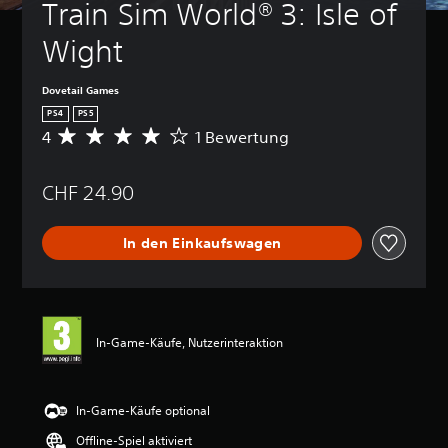
Train Sim World® 3: Isle of 
Wight
Dovetail Games
PS4
PS5
4
1 Bewertung
D
u
r
CHF 24.90
c
h
s
In den Einkaufswagen
c
h
n
i
t
t
In-Game-Käufe, Nutzerinteraktion
l
i
c
h
In-Game-Käufe optional
e
Offline-Spiel aktiviert
B