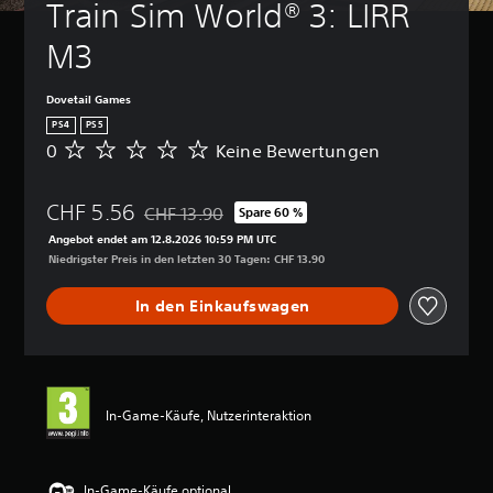
Train Sim World® 3: LIRR 
M3
Dovetail Games
PS4
PS5
0
Keine Bewertungen
K
e
i
CHF 5.56
n
CHF 13.90
Spare 60 %
Preisnachlass gegenüber dem Originalpreis von
e
Angebot endet am 12.8.2026 10:59 PM UTC
B
Niedrigster Preis in den letzten 30 Tagen: CHF 13.90
e
w
In den Einkaufswagen
e
r
t
u
n
g
In-Game-Käufe, Nutzerinteraktion
e
n
In-Game-Käufe optional