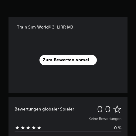
Train Sim World® 3: LIRR M3
Zum Bewerten anmelden
K
0.0
Bewertungen globaler Spieler
e
Keine Bewertungen
0 %
i