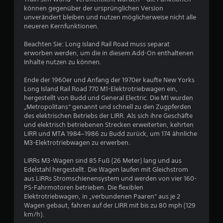
n
können gegenüber der ursprünglichen Version
unverändert bleiben und nutzen möglicherweise nicht alle
neueren Kernfunktionen.
Beachten Sie: Long Island Rail Road muss separat
erworben werden, um die in diesem Add-On enthaltenen
Inhalte nutzen zu können.
Ende der 1960er und Anfang der 1970er kaufte New Yorks
Long Island Rail Road 770 M1-Elektrotriebwagen ein,
hergestellt von Budd und General Electric. Die M1 wurden
„Metropolitans“ genannt und schnell zu den Zugpferden
des elektrischen Betriebs der LIRR. Als sich ihre Geschäfte
und elektrisch betriebenen Strecken erweiterten, kehrten
LIRR und MTA 1984–1986 zu Budd zurück, um 174 ähnliche
M3-Elektrotriebwagen zu erwerben.
LIRRs M3-Wagen sind 85 Fuß (26 Meter) lang und aus
Edelstahl hergestellt. Die Wagen laufen mit Gleichstrom
aus LIRRs Stromschienensystem und werden von vier 160-
PS-Fahrmotoren betrieben. Die flexiblen
Elektrotriebwagen, in „verbundenen Paaren“ aus je 2
Wagen gebaut, fahren auf der LIRR mit bis zu 80 mph (129
km/h).