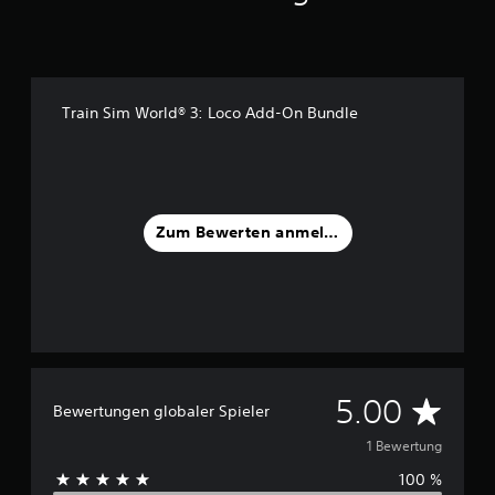
1
B
e
w
Train Sim World® 3: Loco Add-On Bundle
e
r
t
u
n
g
Zum Bewerten anmelden
e
n
D
5.00
Bewertungen globaler Spieler
u
1 Bewertung
100 %
r