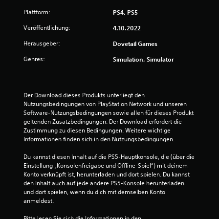
1
Plattform:
PS4, PS5
v
Veröffentlichung:
4.10.2022
Herausgeber:
Dovetail Games
o
Genres:
Simulation, Simulator
n
5
Der Download dieses Produkts unterliegt den 
Nutzungsbedingungen von PlayStation Network und unseren 
Software-Nutzungsbedingungen sowie allen für dieses Produkt 
S
geltenden Zusatzbedingungen. Der Download erfordert die 
Zustimmung zu diesen Bedingungen. Weitere wichtige 
t
Informationen finden sich in den Nutzungsbedingungen.
e
Du kannst diesen Inhalt auf die PS5-Hauptkonsole, die (über die 
Einstellung „Konsolenfreigabe und Offline-Spiel“) mit deinem 
r
Konto verknüpft ist, herunterladen und dort spielen. Du kannst 
den Inhalt auch auf jede andere PS5-Konsole herunterladen 
n
und dort spielen, wenn du dich mit demselben Konto 
anmeldest.
e
Bitte lesen Sie sich die Informationen in den 