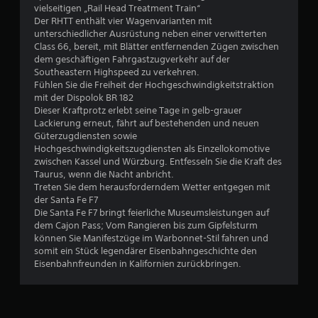
vielseitigen „Rail Head Treatment Train“
h
Der RHTT enthält vier Wagenvarianten mit
unterschiedlicher Ausrüstung neben einer verwitterten
e
Class 66, bereit, mit Blätter entfernenden Zügen zwischen
dem geschäftigen Fahrgastzugverkehr auf der
B
Southeastern Highspeed zu verkehren.
Fühlen Sie die Freiheit der Hochgeschwindigkeitstraktion
e
mit der Dispolok BR 182
Dieser Kraftprotz erlebt seine Tage in gelb-grauer
w
Lackierung erneut, fährt auf bestehenden und neuen
Güterzugdiensten sowie
e
Hochgeschwindigkeitszugdiensten als Einzellokomotive
zwischen Kassel und Würzburg. Entfesseln Sie die Kraft des
r
Taurus, wenn die Nacht anbricht.
Treten Sie dem herausforderndem Wetter entgegen mit
t
der Santa Fe F7
Die Santa Fe F7 bringt feierliche Museumsleistungen auf
u
dem Cajon Pass; Vom Rangieren bis zum Gipfelsturm
können Sie Manifestzüge im Warbonnet-Stil fahren und
somit ein Stück legendärer Eisenbahngeschichte den
n
Eisenbahnfreunden in Kalifornien zurückbringen.
g
: