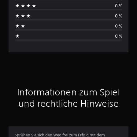
0 %
c
0 %
h
0 %
s
0 %
c
h
n
i
t
Informationen zum Spiel
t
und rechtliche Hinweise
l
i
c
Sprühen Sie sich den Weg frei zum Erfolg mit dem