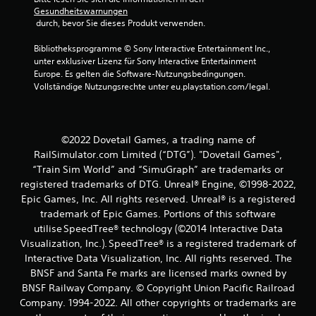
n
Gesundheitswarnungen
 durch, bevor Sie dieses Produkt verwenden.
a
Bibliotheksprogramme © Sony Interactive Entertainment Inc., 
unter exklusiver Lizenz für Sony Interactive Entertainment 
u
Europe. Es gelten die Software-Nutzungsbedingungen. 
Vollständige Nutzungsrechte unter eu.playstation.com/legal.
s
1
©2022 Dovetail Games, a trading name of
RailSimulator.com Limited (“DTG”). "Dovetail Games",
B
“Train Sim World” and “SimuGraph” are trademarks or
registered trademarks of DTG. Unreal® Engine, ©1998-2022,
e
Epic Games, Inc. All rights reserved. Unreal® is a registered
trademark of Epic Games. Portions of this software
w
utilise SpeedTree® technology (©2014 Interactive Data
Visualization, Inc.). SpeedTree® is a registered trademark of
e
Interactive Data Visualization, Inc. All rights reserved. The
r
BNSF and Santa Fe marks are licensed marks owned by
BNSF Railway Company. © Copyright Union Pacific Railroad
t
Company. 1994-2022. All other copyrights or trademarks are