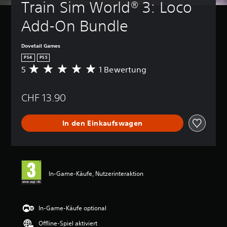
Train Sim World® 3: Loco 
Add-On Bundle
Dovetail Games
PS4
PS5
5
1 Bewertung
D
u
r
CHF 13.90
c
h
s
In den Einkaufswagen
c
h
n
i
t
t
In-Game-Käufe, Nutzerinteraktion
l
i
c
h
In-Game-Käufe optional
e
Offline-Spiel aktiviert
B