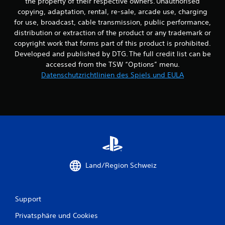
the property of their respective owners. Unauthorised
u
copying, adaptation, rental, re-sale, arcade use, charging
for use, broadcast, cable transmission, public performance,
n
distribution or extraction of the product or any trademark or
g
copyright work that forms part of this product is prohibited.
Developed and published by DTG. The full credit list can be
e
accessed from the TSW “Options” menu.
Datenschutzrichtlinien des Spiels und EULA
n
Land/Region Schweiz
Support
Privatsphäre und Cookies