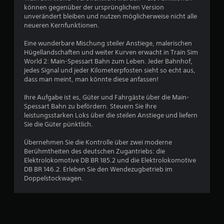
h
können gegenüber der ursprünglichen Version
unverändert bleiben und nutzen möglicherweise nicht alle
e
neueren Kernfunktionen.
B
Eine wunderbare Mischung steiler Anstiege, malerischen
Hügellandschaften und weiter Kurven erwacht in Train Sim
e
World 2: Main-Spessart Bahn zum Leben. Jeder Bahnhof,
jedes Signal und jeder Kilometerpfosten sieht so echt aus,
w
dass man meint, man könnte diese anfassen!
e
Ihre Aufgabe ist es, Güter und Fahrgäste über die Main-
Spessart Bahn zu befördern. Steuern Sie Ihre
r
leistungsstarken Loks über die steilen Anstiege und liefern
Sie die Güter pünktlich.
t
Übernehmen Sie die Kontrolle über zwei moderne
u
Berühmtheiten des deutschen Zugantriebs: die
Elektrolokomotive DB BR 185.2 und die Elektrolokomotive
DB BR 146.2. Erleben Sie den Wendezugbetrieb im
n
Doppelstockwagen.
g
: