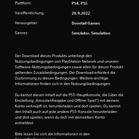
5
Plattform:
PS4, PS5
v
Veröffentlichung:
20.9.2022
Herausgeber:
Dovetail Games
o
Genres:
Simulator, Simulation
n
5
Der Download dieses Produkts unterliegt den 
Nutzungsbedingungen von PlayStation Network und unseren 
Software-Nutzungsbedingungen sowie allen für dieses Produkt 
S
geltenden Zusatzbedingungen. Der Download erfordert die 
Zustimmung zu diesen Bedingungen. Weitere wichtige 
t
Informationen finden sich in den Nutzungsbedingungen.
e
Du kannst diesen Inhalt auf die PS5-Hauptkonsole, die (über die 
Einstellung „Konsolenfreigabe und Offline-Spiel“) mit deinem 
r
Konto verknüpft ist, herunterladen und dort spielen. Du kannst 
den Inhalt auch auf jede andere PS5-Konsole herunterladen 
n
und dort spielen, wenn du dich mit demselben Konto 
anmeldest.
e
Bitte lesen Sie sich die Informationen in den 