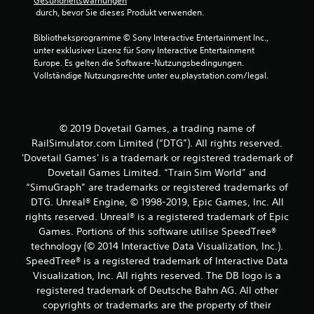
n
Gesundheitswarnungen
 durch, bevor Sie dieses Produkt verwenden.
a
Bibliotheksprogramme © Sony Interactive Entertainment Inc., 
unter exklusiver Lizenz für Sony Interactive Entertainment 
u
Europe. Es gelten die Software-Nutzungsbedingungen. 
Vollständige Nutzungsrechte unter eu.playstation.com/legal.
s
4
© 2019 Dovetail Games, a trading name of
RailSimulator.com Limited (“DTG”). All rights reserved.
B
'Dovetail Games' is a trademark or registered trademark of
Dovetail Games Limited. “Train Sim World” and
e
“SimuGraph” are trademarks or registered trademarks of
DTG. Unreal® Engine, © 1998-2019, Epic Games, Inc. All
w
rights reserved. Unreal® is a registered trademark of Epic
Games. Portions of this software utilise SpeedTree®
e
technology (© 2014 Interactive Data Visualization, Inc.).
r
SpeedTree® is a registered trademark of Interactive Data
Visualization, Inc. All rights reserved. The DB logo is a
t
registered trademark of Deutsche Bahn AG. All other
copyrights or trademarks are the property of their