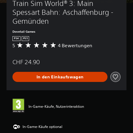
Train Sim World® 3: Main 
Spessart Bahn: Aschaffenburg - 
Gemünden
Dovetail Games
PS4
PS5
5
4 Bewertungen
D
u
r
CHF 24.90
c
h
s
In den Einkaufswagen
c
h
n
i
t
t
In-Game-Käufe, Nutzerinteraktion
l
i
c
h
In-Game-Käufe optional
e