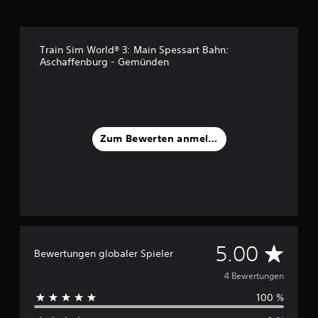
s
4
B
Train Sim World® 3: Main Spessart Bahn:
e
Aschaffenburg - Gemünden
w
e
r
t
u
n
Zum Bewerten anmelden
g
e
n
D
5.00
Bewertungen globaler Spieler
u
4 Bewertungen
100 %
r