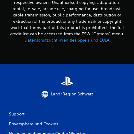
u
respective owners. Unauthorised copying, adaptation,
rental, re-sale, arcade use, charging for use, broadcast,
n
cable transmission, public performance, distribution or
g
extraction of the product or any trademark or copyright
work that forms part of this product is prohibited. The full
e
credit list can be accessed from the TSW “Options” menu.
Datenschutzrichtlinien des Spiels und EULA
n
Land/Region Schweiz
Support
Privatsphäre und Cookies
Nutzungsbedingungen für die Website