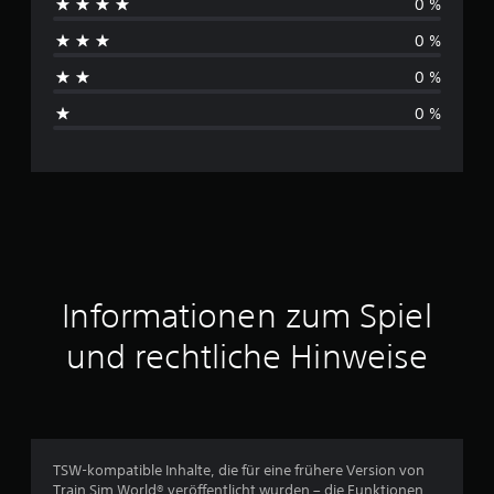
0 %
c
0 %
h
0 %
s
0 %
c
h
n
i
t
Informationen zum Spiel
t
und rechtliche Hinweise
l
i
c
TSW-kompatible Inhalte, die für eine frühere Version von
Train Sim World® veröffentlicht wurden – die Funktionen