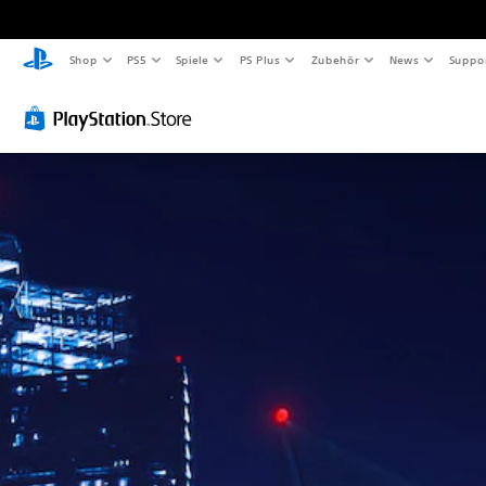
Shop
PS5
Spiele
PS Plus
Zubehör
News
Suppo