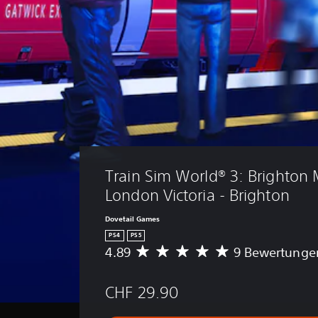
Train Sim World® 3: Brighton 
London Victoria - Brighton
Dovetail Games
PS4
PS5
4.89
9 Bewertunge
D
u
r
CHF 29.90
c
h