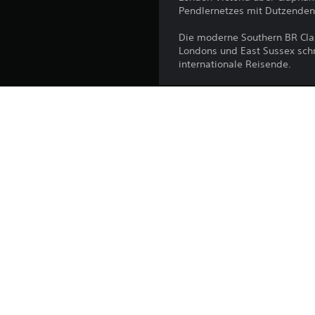
Pendlernetzes mit Dutzenden
Die moderne Southern BR Clas
Londons und East Sussex schn
internationale Reisende.
Plattform:
Veröffentlichung:
Herausgeber:
Genres: