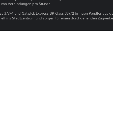
 von Verbindungen pro Stunde.
s 377/4 und Gatwick Express BR Class 387/2 bringen Pendler aus de
ell ins Stadtzentrum und sorgen für einen durchgehenden Zugverke
Der Download dieses Produkts unterli
PS4, PS5
PlayStation Network und unseren Soft
allen für dieses Produkt geltenden Zu
13.9.2022
erfordert die Zustimmung zu diesen Be
Dovetail Games
Informationen finden sich in den Nutz
Simulator, Simulation
Du kannst diesen Inhalt auf die PS5-Hau
Einstellung „Konsolenfreigabe und Offli
verknüpft ist, herunterladen und dort sp
auf jede andere PS5-Konsole herunterla
dich mit demselben Konto anmeldest.
Bitte lesen Sie sich die Informationen i
Gesundheitswarnungen
 durch, bevor Sie dieses Produkt verwe