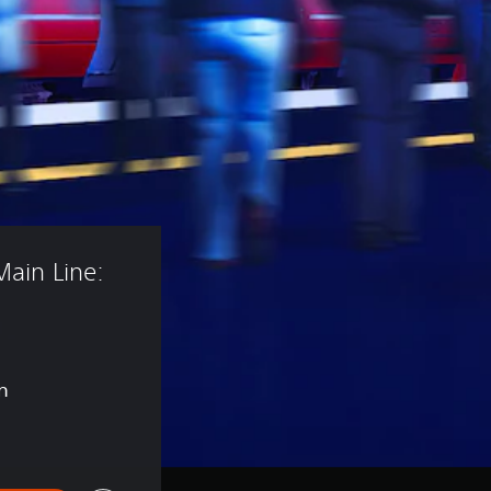
Main Line: 
n