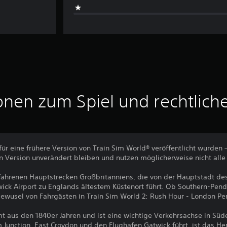
onen zum Spiel und rechtlich
für eine frühere Version von Train Sim World® veröffentlicht wurden 
 Version unverändert bleiben und nutzen möglicherweise nicht alle
fahrenen Hauptstrecken Großbritanniens, die von der Hauptstadt de
wick Airport zu Englands ältestem Küstenort führt. Ob Southern-Pen
 Gewusel von Fahrgästen in Train Sim World 2: Rush Hour - London Pe
t aus den 1840er Jahren und ist eine wichtige Verkehrsachse in Süde
 Junction, East Croydon und den Flughafen Gatwick führt, ist das He