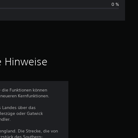
0 %
s
c
h
n
i
e Hinweise
t
t
– die Funktionen können
 neueren Kernfunktionen.
l
s Landes über das
i
dlerzüge oder Gatwick
ndler.
c
ngland. Die Strecke, die von
rzstück des Southern-