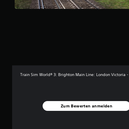
8
9
v
o
n
5
S
t
e
r
n
e
n
Train Sim World® 3: Brighton Main Line: London Victoria -
a
u
s
9
Zum Bewerten anmelden
B
e
w
e
r