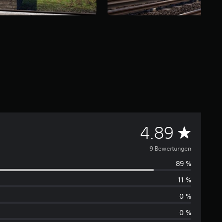
D
4.89
u
9 Bewertungen
89 %
r
11 %
c
0 %
h
0 %