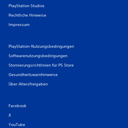
PlayStation Studios
e
Rechtliche Hinweise
w
Impressum
e
r
PlayStation-Nutzungsbedingungen
t
Softwarenutzungsbedingungen
u
Stornierungsrichtlinien für PS Store
n
Gesundheitswarnhinweise
g
Über Altersfreigaben
e
n
Facebook
X
YouTube