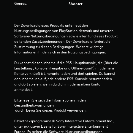
r
Genres:
Shooter
t
u
Der Download dieses Produkts unterliegt den 
n
Nutzungsbedingungen von PlayStation Network und unseren 
Software-Nutzungsbedingungen sowie allen für dieses Produkt 
geltenden Zusatzbedingungen. Der Download erfordert die 
g
Zustimmung zu diesen Bedingungen. Weitere wichtige 
Informationen finden sich in den Nutzungsbedingungen.
:
Du kannst diesen Inhalt auf die PS5-Hauptkonsole, die (über die 
1
Einstellung „Konsolenfreigabe und Offline-Spiel“) mit deinem 
Konto verknüpft ist, herunterladen und dort spielen. Du kannst 
v
den Inhalt auch auf jede andere PS5-Konsole herunterladen 
und dort spielen, wenn du dich mit demselben Konto 
o
anmeldest.
n
Bitte lesen Sie sich die Informationen in den 
Gesundheitswarnungen
5
 durch, bevor Sie dieses Produkt verwenden.
Bibliotheksprogramme © Sony Interactive Entertainment Inc., 
unter exklusiver Lizenz für Sony Interactive Entertainment 
S
Europe. Es gelten die Software-Nutzungsbedingungen. 