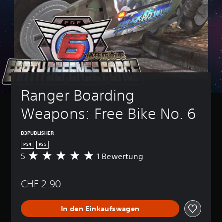
Ranger Boarding 
Weapons: Free Bike No. 6
D3PUBLISHER
PS4
PS5
5
1 Bewertung
D
u
r
CHF 2.90
c
h
s
In den Einkaufswagen
c
h