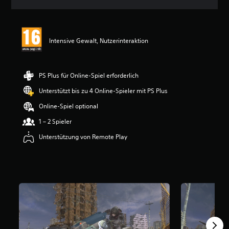
n
i
t
t
Intensive Gewalt, Nutzerinteraktion
l
i
c
h
PS Plus für Online-Spiel erforderlich
e
B
Unterstützt bis zu 4 Online-Spieler mit PS Plus
e
Online-Spiel optional
w
e
1 – 2 Spieler
r
t
Unterstützung von Remote Play
u
n
g
:
5
v
o
n
5