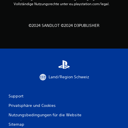
Vollständige Nutzungsrechte unter eu.playstation.com/legal.
t
e
©2024 SANDLOT ©2024 D3PUBLISHER
r
n
e
n
a
Land/Region Schweiz
u
s
Support
1
Privatsphäre und Cookies
Nutzungsbedingungen für die Website
B
Sitemap