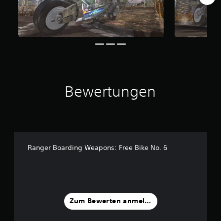
S
t
e
r
n
e
n
a
u
s
Bewertungen
1
B
e
w
e
Ranger Boarding Weapons: Free Bike No. 6
r
t
u
n
g
e
Zum Bewerten anmelden
n