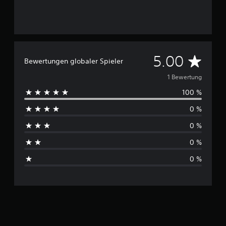
D
5.00
Bewertungen globaler Spieler
u
1 Bewertung
100 %
r
0 %
c
0 %
h
0 %
s
0 %
c
h
n