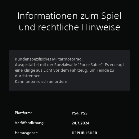
i
t
Informationen zum Spiel
t
und rechtliche Hinweise
l
i
c
Kundenspezifisches Militärmotorrad.
Ausgestattet mit der Spezialwaffe "Force Saber". Es erzeugt
h
eine Klinge aus Licht vor dem Fahrzeug, um Feinde zu
durchtrennen.
e
Kann unterirdisch anfordern.
B
e
Plattform:
PS4, PS5
w
Veröffentlichung:
24.7.2024
e
Herausgeber:
D3PUBLISHER