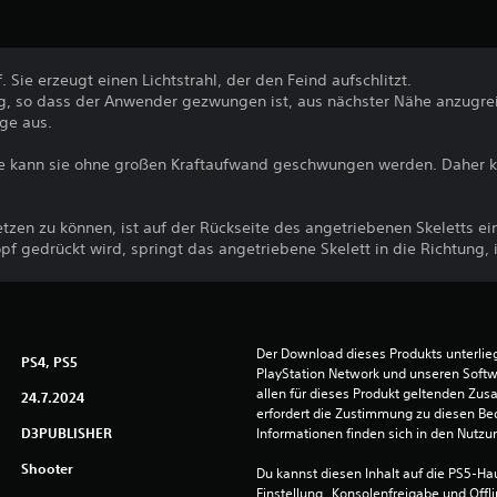
 Sie erzeugt einen Lichtstrahl, der den Feind aufschlitzt.
ing, so dass der Anwender gezwungen ist, aus nächster Nähe anzugrei
äge aus.
e kann sie ohne großen Kraftaufwand geschwungen werden. Daher k
etzen zu können, ist auf der Rückseite des angetriebenen Skeletts e
f gedrückt wird, springt das angetriebene Skelett in die Richtung, 
Der Download dieses Produkts unterli
PS4, PS5
PlayStation Network und unseren Soft
allen für dieses Produkt geltenden Zu
24.7.2024
erfordert die Zustimmung zu diesen Be
D3PUBLISHER
Informationen finden sich in den Nutz
Shooter
Du kannst diesen Inhalt auf die PS5-Hau
Einstellung „Konsolenfreigabe und Offli