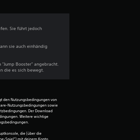
t
u
fen. Sie führt jedoch
n
g
ann sie auch einhändig
e
in "Jump Booster" angebracht.
n
in die es sich bewegt.
egt den Nutzungsbedingungen von 
ware-Nutzungsbedingungen sowie 
satzbedingungen. Der Download 
dingungen. Weitere wichtige 
ungsbedingungen.
ptkonsole, die (über die 
ne-Spiel“) mit deinem Konto 