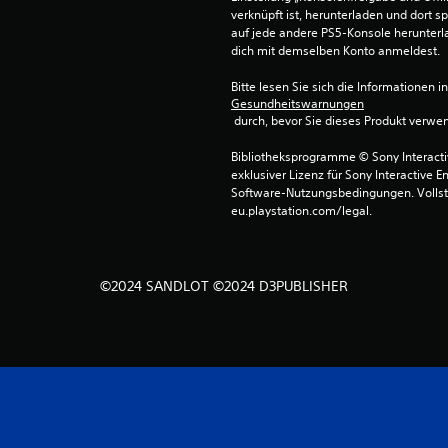
verknüpft ist, herunterladen und dort sp
auf jede andere PS5-Konsole herunterla
dich mit demselben Konto anmeldest.
Bitte lesen Sie sich die Informationen i
Gesundheitswarnungen
 durch, bevor Sie dieses Produkt verwe
Bibliotheksprogramme © Sony Interactive
exklusiver Lizenz für Sony Interactive E
Software-Nutzungsbedingungen. Vollst
eu.playstation.com/legal.
©2024 SANDLOT ©2024 D3PUBLISHER