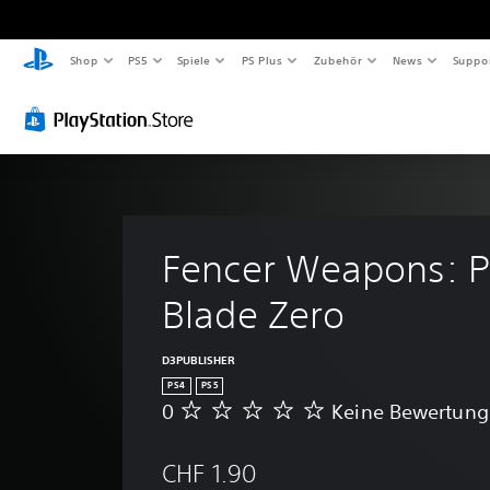
Shop
PS5
Spiele
PS Plus
Zubehör
News
Suppo
Fencer Weapons: P
Blade Zero
D3PUBLISHER
PS4
PS5
0
Keine Bewertun
K
e
i
CHF 1.90
n