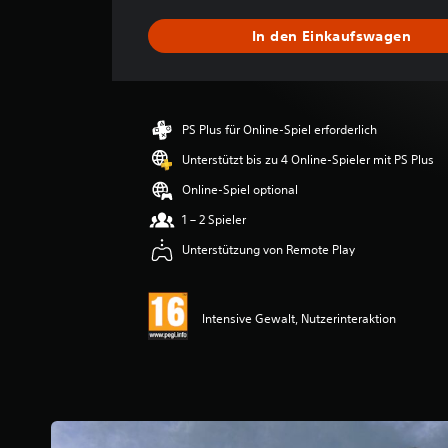
e
B
In den Einkaufswagen
e
w
e
r
t
PS Plus für Online-Spiel erforderlich
u
n
Unterstützt bis zu 4 Online-Spieler mit PS Plus
g
Online-Spiel optional
e
n
1 – 2 Spieler
Unterstützung von Remote Play
Intensive Gewalt, Nutzerinteraktion