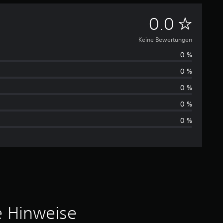
K
0.0
e
Keine Bewertungen
0 %
i
0 %
n
0 %
e
0 %
0 %
B
e
w
e
r
e Hinweise